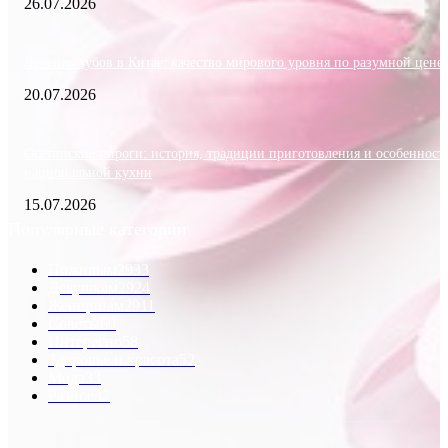
26.07.2026
Лечение зубов в Китае: качество мирового уровня по разумной цене
20.07.2026
Осетинские пироги: история, традиции приготовления и особенност
национальной кухни
15.07.2026
Популярные категории
Пожилым
2933
Девушкам
2924
Женщинам
2911
Советы
60
Интересно
58
Здоровье и красота
52
Мода
33
Разное
32