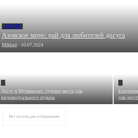
ДОСУГ
Азовское море: рай для любителей досуга
Mikhail
-
10.07.2024
Досуг в Мурманске: лучшие места для
Екатерин
индивидуального отдыха
для досу
Нет постов для отображения