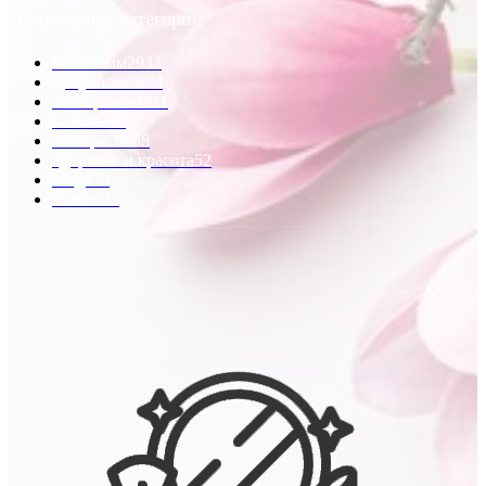
Популярные категории
Пожилым
2933
Девушкам
2924
Женщинам
2911
Советы
60
Интересно
58
Здоровье и красота
52
Мода
33
Разное
32