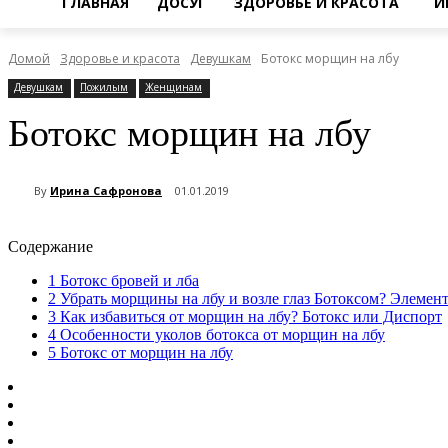
ГЛАВНАЯ
ДОСУГ
ЗДОРОВЬЕ И КРАСОТА
И
Домой
Здоровье и красота
Девушкам
Ботокс морщин на лбу
Девушкам
Пожилым
Женщинам
Ботокс морщин на лбу
By
Ирина Сафронова
01.01.2019
Содержание
1
Ботокс бровей и лба
2
Убрать морщины на лбу и возле глаз Ботоксом? Элемен
3
Как избавиться от морщин на лбу? Ботокс или Диспорт
4
Особенности уколов ботокса от морщин на лбу
5
Ботокс от морщин на лбу