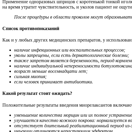
Применение одноразовых шприцов с коротенькой тонкой иголк
на время утратит чувствительность, и уколов пациент не ощути
После процедуры в области проколов могут образовывать
Список противопоказаний
Как и у любых других медицинских препаратов, у использован
наличие инфекционных или воспалительных процессов;
уколы запрещены, если есть дерматологические болезни;
также запретом является беременность, период кормлен
наличие индивидуальной непереносимости ботулотоксина
возраст меньше восемнадцати лет;
сильная миопия;
если человек принимает антибиотики.
Какой результат стоит ожидать?
Положительные результаты введения миорелаксантов включаю
уменьшение количества морщин или их полное устранение
улучшается качество кожного покрова: нормализуется во
отсутствует длительный реабилитационный период из-з
инъекции отличаются нарастающим эффектом.