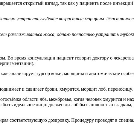
звращается открытый взгляд, так как у пациента после инъекци
ктивно устранять глубокие возрастные морщины. Эластичность
т разглаживаться кожа, однако полностью устранить глубок
ом. Во время консультации пациент говорит доктору о лекарств
перпигментации).
акже анализирует тургор кожи, морщины и анатомические особе
однимает и сдвигает брови, хмурится, морщит лоб, переносицу.
отосъёмка области лба, межбровья, когда человек хмурится и на
о быть идеальное лицо: должен ли лоб быть полностью гладким, 
бирая соответствующую дозировку. Процедуру проводят в специа