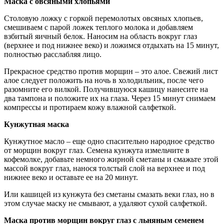
Маска с овсяными хлопьями
Столовую ложку с горкой перемолотых овсяных хлопьев,
смешиваем с парой ложек теплого молока и добавляем
взбитый яичный белок. Наносим на область вокруг глаз
(верхнее и под нижнее веко) и ложимся отдыхать на 15 минут,
полностью расслабляя лицо.
Прекрасное средство против морщин – это алое. Свежий лист
алое следует положить на ночь в холодильник, после чего
разомните его вилкой. Получившуюся кашицу нанесите на
два тампона и положите их на глаза. Через 15 минут снимаем
компрессы и протираем кожу влажной салфеткой.
Кунжутная маска
Кунжутное масло – еще одно спасительно народное средство
от морщин вокруг глаз. Семена кунжута измельчите в
кофемолке, добавьте немного жирной сметаны и смажьте этой
массой вокруг глаз, нанося толстый слой на верхнее и под
нижнее веко и оставьте ее на 20 минут.
Или кашицей из кунжута без сметаны смазать веки глаз, но в
этом случае маску не смывают, а удаляют сухой салфеткой.
Маска против морщин вокруг глаз с льняным семенем