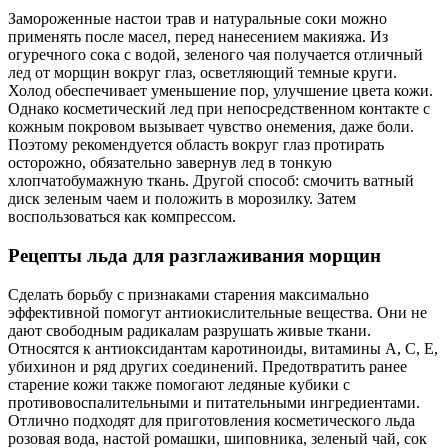
Замороженные настои трав и натуральные соки можно
применять после масел, перед нанесением макияжа. Из
огуречного сока с водой, зеленого чая получается отличный
лед от морщин вокруг глаз, осветляющий темные круги.
Холод обеспечивает уменьшение пор, улучшение цвета кожи.
Однако косметический лед при непосредственном контакте с
кожным покровом вызывает чувство онемения, даже боли.
Поэтому рекомендуется область вокруг глаз протирать
осторожно, обязательно завернув лед в тонкую
хлопчатобумажную ткань. Другой способ: смочить ватный
диск зеленым чаем и положить в морозилку. Затем
воспользоваться как компрессом.
Рецепты льда для разглаживания морщин
Сделать борьбу с признаками старения максимально
эффективной помогут антиокислительные вещества. Они не
дают свободным радикалам разрушать живые ткани.
Относятся к антиоксидантам каротиноиды, витамины А, С, Е,
убихинон и ряд других соединений. Предотвратить ранее
старение кожи также помогают ледяные кубики с
противовоспалительными и питательными ингредиентами.
Отлично подходят для приготовления косметического льда
розовая вода, настой ромашки, шиповника, зеленый чай, сок