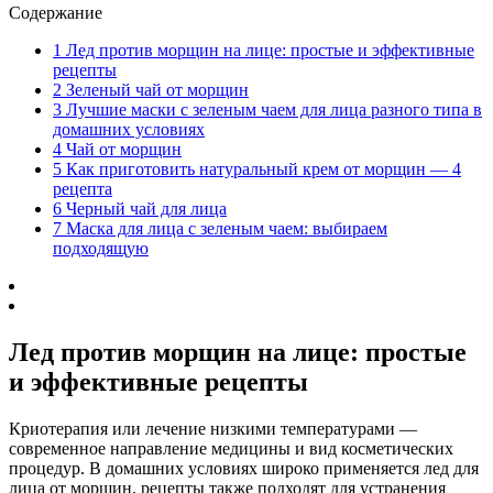
Содержание
1
Лед против морщин на лице: простые и эффективные
рецепты
2
Зеленый чай от морщин
3
Лучшие маски с зеленым чаем для лица разного типа в
домашних условиях
4
Чай от морщин
5
Как приготовить натуральный крем от морщин — 4
рецепта
6
Черный чай для лица
7
Маска для лица с зеленым чаем: выбираем
подходящую
Лед против морщин на лице: простые
и эффективные рецепты
Криотерапия или лечение низкими температурами —
современное направление медицины и вид косметических
процедур. В домашних условиях широко применяется лед для
лица от морщин, рецепты также подходят для устранения