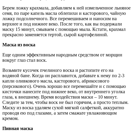
Берем ложку крахмала, добавляем к ней измельченное льняное
семя, по паре капель масла облепихи и касторового, чайную
ложку подсолнечного. Все перемешиваем и наносим на
верхнее и под нижнее веко. После того, как вы подержали
маску 15 минут, смываем с помощью мыла. Кстати, крахмал
прекрасно заменяется тертой, сырой картофелиной.
Маска из воска
Еще одним эффективным народным средством от морщин
вокруг глаз стал воск.
Возьмите кусочек пчелиного воска и растопите его на
водяной бане. Когда он расплавится, добавьте к нему по 2-3
капли оливкового масла, касторового, абрикосового
(персикового). Очень хорошо все перемешайте и с помощью
кисточки нанесите под нижнее веко, от внутреннего уголка
глаза, к внешнему. Время воздействия маски – 10 минут.
Следите за тем, чтобы воск не был горячим, а просто теплым.
Маску из воска удаляем сухой мягкой салфеткой, аккуратно
проводя ею под глазами, а затем смажьте увлажняющим
кремом.
Пивная маска