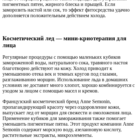
пигментных пятен, жирного блеска и прыщей. Если
заморозить настой или сок, то эффект фитосредства удачно
дополняется положительным действием холода.
Косметический лед — мини-криотерапия для
лица
Регулярные процедуры с помощью маленьких кубиков
замороженной воды, натурального сока, травяного настоя
благотворно действуют на кожу. Холод приводит к
уменьшению отека век и темных кругов под глазами,
разглаживанию морщин. Использование льда в домашних
условиях не доставит много хлопот, хорошо комбинируется с
уходом за лицом с помощью масел и кремов.
Французский косметический бренд Anne Semonin,
пропагандирующий красоту через оздоровление кожи,
выпускает лед от морщин для свежести и омоложения лица.
Применение кубиков для замораживания также помогает
уменьшить пигментные пятна. Этот продукт компании Anne
Semonin содержит морскую воду, азелаиновую кислоту,
растительные экстракты, микроэлементы.