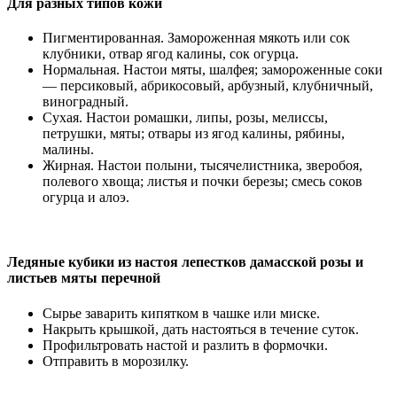
Для разных типов кожи
Пигментированная. Замороженная мякоть или сок
клубники, отвар ягод калины, сок огурца.
Нормальная. Настои мяты, шалфея; замороженные соки
— персиковый, абрикосовый, арбузный, клубничный,
виноградный.
Сухая. Настои ромашки, липы, розы, мелиссы,
петрушки, мяты; отвары из ягод калины, рябины,
малины.
Жирная. Настои полыни, тысячелистника, зверобоя,
полевого хвоща; листья и почки березы; смесь соков
огурца и алоэ.
Ледяные кубики из настоя лепестков дамасской розы и
листьев мяты перечной
Сырье заварить кипятком в чашке или миске.
Накрыть крышкой, дать настояться в течение суток.
Профильтровать настой и разлить в формочки.
Отправить в морозилку.