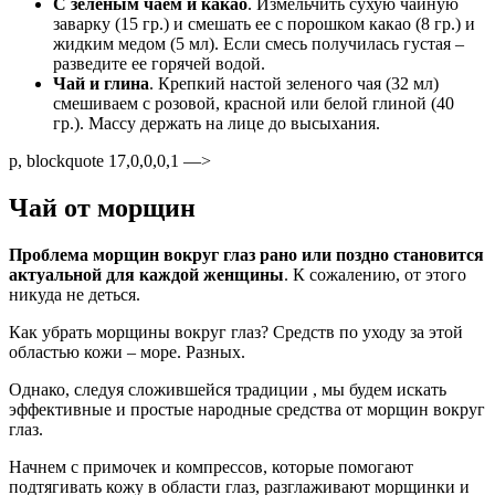
С зеленым чаем и какао
. Измельчить сухую чайную
заварку (15 гр.) и смешать ее с порошком какао (8 гр.) и
жидким медом (5 мл). Если смесь получилась густая –
разведите ее горячей водой.
Чай и глина
. Крепкий настой зеленого чая (32 мл)
смешиваем с розовой, красной или белой глиной (40
гр.). Массу держать на лице до высыхания.
p, blockquote 17,0,0,0,1 —>
Чай от морщин
Проблема морщин вокруг глаз рано или поздно становится
актуальной для каждой женщины
. К сожалению, от этого
никуда не деться.
Как убрать морщины вокруг глаз? Средств по уходу за этой
областью кожи – море. Разных.
Однако, следуя сложившейся традиции , мы будем искать
эффективные и простые народные средства от морщин вокруг
глаз.
Начнем с примочек и компрессов, которые помогают
подтягивать кожу в области глаз, разглаживают морщинки и