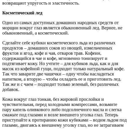
возвращают упругость и эластичность.
Косметический лед
Одно из самых доступных домашних народных средств от
морщин вокруг глаз является обыкновенный лед. Вернее, не
обыкновенный, а косметический.
Сделайте себе кубики косметического льда из различных
продуктов – домашних соков из овощей, измельченных
фруктов и ягод, кофе и чая, отваров трав. Кофеин,
содержащийся в чае и кофе, мгновенно тонизирует и
подтягивает кожу. Но учтите – для кубиков льда, как и для
масок из кофейной гущи, подходит только натуральный кофе.
Так что заварите две чашечки – одну чтобы насладиться
напитком, а вторую – чтобы охладить ее и приготовить лед.
Так же и с чаем – подходит только зеленый, без различных
добавок.
Кожа вокруг глаз тонкая, без жировой прослойки и
чувствительная, перед холодными компрессами, возьмите
пару капель оливкового либо подсолнечного масла и слегка
смажьте под глазами и возле внешнего уголка глаз. Теперь
приступайте к протиранию кожи кубиками – водим льдом под
глазами, двигаясь к внешнему уголку глаз, но не затрагиваем