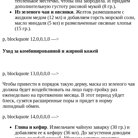
тепленькое местечко, чтобы она забродила. И придаем
дополнительную густоту рисовой мукой (8 гр.).
Из зеленого чая и овсянки
. Желток размешиваем с
жидким медом (12 мл) и добавляем горсть морской соли,
масло миндаля (5 мл) и размельченные овсяные хлопья
(15 гр.).
p, blockquote 12,0,0,1,0 —>
Уход за комбинированной и жирной кожей
p, blockquote 13,0,0,0,0 —>
Чтобы привести в порядок такую дерму, маска из зеленого чая
должна будет воздействовать на лицо пару-тройку раз
еженедельно на протяжении месяца. В этот период уйдет
блеск, сузятся расширенные поры и придет в норму
липидный обмен.
p, blockquote 14,0,0,0,0 —>
Глина и кефир
. Измельчаем чайную заварку (30 гр.) и
добавляем ее к кефиру (36 мл). До загустения доводим