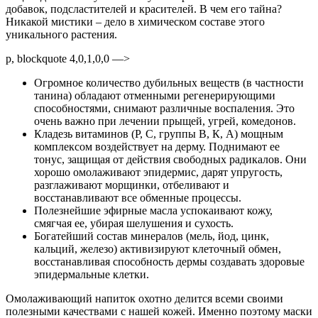
добавок, подсластителей и красителей. В чем его тайна?
Никакой мистики – дело в химическом составе этого
уникального растения.
p, blockquote 4,0,1,0,0 —>
Огромное количество дубильных веществ (в частности
танина) обладают отменными регенерирующими
способностями, снимают различные воспаления. Это
очень важно при лечении прыщей, угрей, комедонов.
Кладезь витаминов (Р, С, группы В, К, А) мощным
комплексом воздействует на дерму. Поднимают ее
тонус, защищая от действия свободных радикалов. Они
хорошо омолаживают эпидермис, дарят упругость,
разглаживают морщинки, отбеливают и
восстанавливают все обменные процессы.
Полезнейшие эфирные масла успокаивают кожу,
смягчая ее, убирая шелушения и сухость.
Богатейший состав минералов (мель, йод, цинк,
кальций, железо) активизируют клеточный обмен,
восстанавливая способность дермы создавать здоровые
эпидермальные клетки.
Омолаживающий напиток охотно делится всеми своими
полезными качествами с нашей кожей. Именно поэтому маски