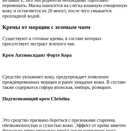
витамин Е. Все ингредиенты необходимо тщательно
перемешать. Маска наносится на слегка влажную очищенную
кожу и оставляется на 20 минут, после чего смывается
прохладной водой.
Кремы от морщин с зеленым чаем
Существуют и готовые кремы, в составе которых
присутствует экстракт зеленого чая.
Крем Антиоксидант Форте Кора
Средство увлажняет кожу, предупреждает появление
преждевременных морщин и ранее увядание кожи. В составе
также содержатся софора японская, имбирь, розмарин.
Подтягивающий крем Christina
Это средство призвано бороться с признаками старения,
обезвоженностью и сухостью кожи. Эффект от крема заметен
буквально через несколько минут после нанесения: кожа