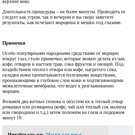
верхнее веко.
Длительность процедуры – не более минуты. Проводить ее
следует как утром, так и вечером и вы скоро заметите
результаты, как исчезают морщины и мешки под глазами.
Примочки
Особо популярными народными средствами от морщин
вокруг глаз, стали примочки, которые можно делать из чая,
кофе, отваров и настоев трав, сока фруктов и овощей. Под
воздействием теплого отвара или кофе, нагретого сока,
складки кожи пропитываются полезными веществами,
проникающими в глубокие слои кожи и подтягивающими
межклеточные мембраны, что ведет к разглаживанию
морщин.
Возьмем два ватных спонжа и опустим их в теплый отвар
ромашки или розмарина (кофе, чай или теплый сок малины
или смородины и т.д.) затем положим на глаза и подержим
минут 10.
Читайте так же:
Маски для век в