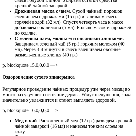
смесь голубой глиной. Убираем остатки средства
крепкой чайной заваркой.
Дрожжевая маска с чаем
. Сухой чайный порошок
смешиваем с дрожжами (15 гр.) и заливаем смесь
горячей водой (32 мл). Спустя четверть часа к массе
добавляем сок лимона (5 мл). Больше масок из дрожжей
по ссылке.
С зеленым чаем, молоком и овсяными хлопьями
.
Завариваем зеленый чай (5 гр.) горячим молоком (40
мл). Через 3-4 минуты в смесь вмешиваем овсяные
размельченные хлопья (40 гр.).
p, blockquote 15,0,0,0,0 —>
Оздоровление сухого эпидермиса
Регулярное проведение чайных процедур уже через месяц во
много раз улучшит состояние дермы. Уйдут шелушения, кожа
значительно увлажнится и станет выглядеть здоровой.
p, blockquote 16,0,0,0,0 —>
Мед и чай
. Растопленный мед (12 гр.) разведем крепкой
чайной заваркой (16 мл) и нанесем тонким слоем на
кожу.