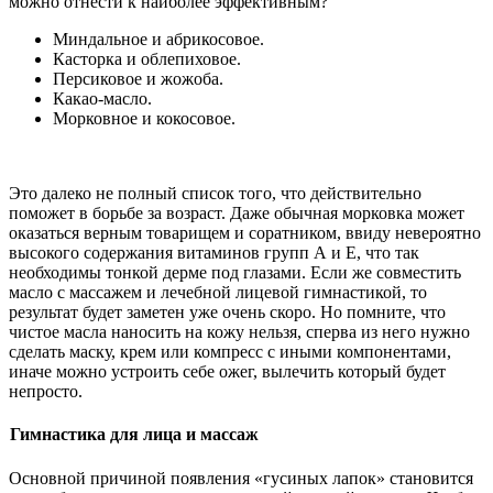
можно отнести к наиболее эффективным?
Миндальное и абрикосовое.
Касторка и облепиховое.
Персиковое и жожоба.
Какао-масло.
Морковное и кокосовое.
Это далеко не полный список того, что действительно
поможет в борьбе за возраст. Даже обычная морковка может
оказаться верным товарищем и соратником, ввиду невероятно
высокого содержания витаминов групп А и Е, что так
необходимы тонкой дерме под глазами. Если же совместить
масло с массажем и лечебной лицевой гимнастикой, то
результат будет заметен уже очень скоро. Но помните, что
чистое масла наносить на кожу нельзя, сперва из него нужно
сделать маску, крем или компресс с иными компонентами,
иначе можно устроить себе ожег, вылечить который будет
непросто.
Гимнастика для лица и массаж
Основной причиной появления «гусиных лапок» становится