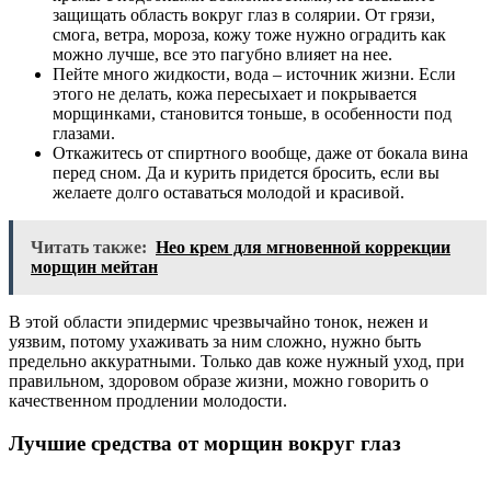
защищать область вокруг глаз в солярии. От грязи,
смога, ветра, мороза, кожу тоже нужно оградить как
можно лучше, все это пагубно влияет на нее.
Пейте много жидкости, вода – источник жизни. Если
этого не делать, кожа пересыхает и покрывается
морщинками, становится тоньше, в особенности под
глазами.
Откажитесь от спиртного вообще, даже от бокала вина
перед сном. Да и курить придется бросить, если вы
желаете долго оставаться молодой и красивой.
Читать также:
Нео крем для мгновенной коррекции
морщин мейтан
В этой области эпидермис чрезвычайно тонок, нежен и
уязвим, потому ухаживать за ним сложно, нужно быть
предельно аккуратными. Только дав коже нужный уход, при
правильном, здоровом образе жизни, можно говорить о
качественном продлении молодости.
Лучшие средства от морщин вокруг глаз