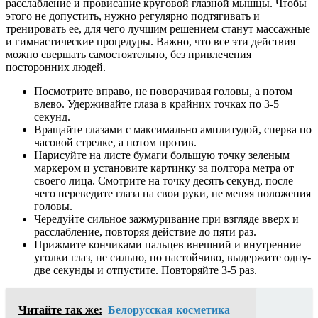
расслабление и провисание круговой глазной мышцы. Чтобы
этого не допустить, нужно регулярно подтягивать и
тренировать ее, для чего лучшим решением станут массажные
и гимнастические процедуры. Важно, что все эти действия
можно свершать самостоятельно, без привлечения
посторонних людей.
Посмотрите вправо, не поворачивая головы, а потом
влево. Удерживайте глаза в крайних точках по 3-5
секунд.
Вращайте глазами с максимально амплитудой, сперва по
часовой стрелке, а потом против.
Нарисуйте на листе бумаги большую точку зеленым
маркером и установите картинку за полтора метра от
своего лица. Смотрите на точку десять секунд, после
чего переведите глаза на свои руки, не меняя положения
головы.
Чередуйте сильное зажмуривание при взгляде вверх и
расслабление, повторяя действие до пяти раз.
Прижмите кончиками пальцев внешний и внутренние
уголки глаз, не сильно, но настойчиво, выдержите одну-
две секунды и отпустите. Повторяйте 3-5 раз.
Читайте так же:
Белорусская косметика