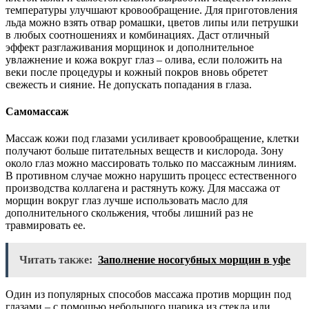
температуры улучшают кровообращение. Для приготовления
льда можно взять отвар ромашки, цветов липы или петрушки
в любых соотношениях и комбинациях. Даст отличный
эффект разглаживания морщинок и дополнительное
увлажнение и кожа вокруг глаз – олива, если положить на
веки после процедуры и кожный покров вновь обретет
свежесть и сияние. Не допускать попадания в глаза.
Самомассаж
Массаж кожи под глазами усиливает кровообращение, клетки
получают больше питательных веществ и кислорода. Зону
около глаз можно массировать только по массажным линиям.
В противном случае можно нарушить процесс естественного
производства коллагена и растянуть кожу. Для массажа от
морщин вокруг глаз лучше использовать масло для
дополнительного скольжения, чтобы лишний раз не
травмировать ее.
Читать также:
Заполнение носогубных морщин в уфе
Один из популярных способов массажа против морщин под
глазами – с помощью небольшого шарика из стекла или