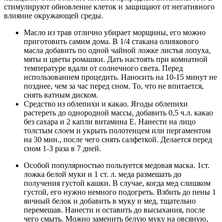
стимулируют обновление клеток и защищают от негативного
влияние окружающей среды.
Масло из трав отлично убирает морщины, его можно
приготовить самим дома. В 1/4 стакана оливкового
масла добавить по одной чайной ложке листья лопуха,
мяты и цветы ромашки. Дать настоять при комнатной
температуре вдали от солнечного света. Перед
использованием процедить. Наносить на 10-15 минут не
позднее, чем за час перед сном. То, что не впитается,
снять ватным диском.
Средство из облепихи и какао. Ягоды облепихи
растереть до однородной массы, добавить 0,5 ч.л. какао
без сахара и 2 капли витамина Е. Нанести на лицо
толстым слоем и укрыть полотенцем или пергаментом
на 30 мин., после чего снять салфеткой. Делается перед
сном 1-3 раза в 7 дней.
Особой популярностью пользуется медовая маска. 1ст.
ложка белой муки и 1 ст. л. меда размешать до
получения густой кашки. В случае, когда мед слишком
густой, его нужно немного подогреть. Взбить до пены 1
яичный белок и добавить в муку и мед, тщательно
перемешав. Нанести и оставить до высыхания, после
чего смыть. Можно заменить белую муку на овсяную,