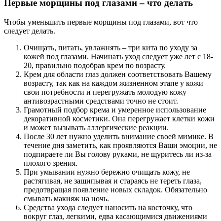
Первые морщины под глазами – что делать
Чтобы уменьшить первые морщины под глазами, вот что
следует делать.
Очищать, питать, увлажнять – три кита по уходу за
кожей под глазами. Начинать уход следует уже лет с 18-
20, правильно подобрав крем по возрасту.
Крем для области глаз должен соответствовать Вашему
возрасту, так как на каждом жизненном этапе у кожи
свои потребности и перегружать молодую кожу
антивозрастными средствами точно не стоит.
Грамотный подбор крема и умеренное использование
декоративной косметики. Она перегружает клетки кожи
и может вызывать аллергические реакции.
После 30 лет нужно уделить внимание своей мимике. В
течение дня заметить, как проявляются Ваши эмоции, не
подпираете ли Вы голову руками, не щуритесь ли из-за
плохого зрения.
При умывании нужно бережно очищать кожу, не
растягивая, не защипывая и стараясь не тереть глаза,
предотвращая появление новых складок. Обязательно
смывать макияж на ночь.
Средства ухода следует наносить на косточку, что
вокруг глаз, легкими, едва касающимися движениями