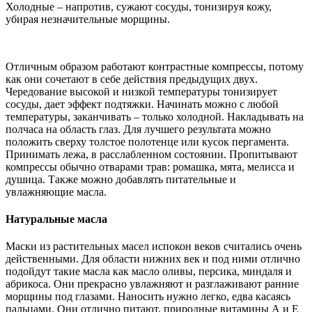
Холодные – напротив, сужают сосуды, тонизируя кожу,
убирая незначительные морщины.
Отличным образом работают контрастные компрессы, потому
как они сочетают в себе действия предыдущих двух.
Чередование высокой и низкой температуры тонизирует
сосуды, дает эффект подтяжки. Начинать можно с любой
температуры, заканчивать – только холодной. Накладывать на
полчаса на область глаз. Для лучшего результата можно
положить сверху толстое полотенце или кусок пергамента.
Принимать лежа, в расслабленном состоянии. Пропитывают
компрессы обычно отварами трав: ромашка, мята, мелисса и
душица. Также можно добавлять питательные и
увлажняющие масла.
Натуральные масла
Маски из растительных масел испокон веков считались очень
действенными. Для области нижних век и под ними отлично
подойдут такие масла как масло оливы, персика, миндаля и
абрикоса. Они прекрасно увлажняют и разглаживают ранние
морщины под глазами. Наносить нужно легко, едва касаясь
пальцами. Они отлично питают, природные витамины А и Е