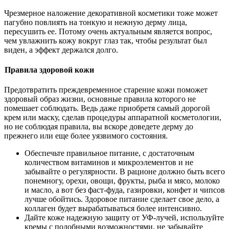
Чрезмерное наложение декоративной косметики тоже может
пагубно повлиять на тонкую и нежную дерму лица,
пересушить ее. Потому очень актуальным является вопрос,
чем увлажнить кожу вокруг глаз так, чтобы результат был
виден, а эффект держался долго.
Правила здоровой кожи
Предотвратить преждевременное старение кожи поможет
здоровый образ жизни, основные правила которого не
помешает соблюдать. Ведь даже приобретя самый дорогой
крем или маску, сделав процедуры аппаратной косметологии,
но не соблюдая правила, вы вскоре доведете дерму до
прежнего или еще более уязвимого состояния.
Обеспечьте правильное питание, с достаточным
количеством витаминов и микроэлементов и не
забывайте о регулярности. В рационе должно быть всего
понемногу, орехи, овощи, фрукты, рыба и мясо, молоко
и масло, а вот без фаст-фуда, газировки, конфет и чипсов
лучше обойтись. Здоровое питание сделает свое дело, а
коллаген будет вырабатываться более интенсивно.
Дайте коже надежную защиту от УФ-лучей, используйте
кремы с подобными возможностями, не забывайте