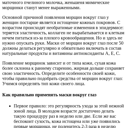
маточного пчелиного молочка, женьшеня мимические
морщинки станут менее выраженными.
Основной причиной появления морщин вокруг глаз у
женщин постарше является истощение кожных покровов. С
возрастом происходят необратимые изменения в эпидермисе:
теряется эластичность, коллаген не вырабатывается и клеткам
нечем питаться из-за плохого кровообращения. Но и здесь не
нужно опускать руки. Маски от морщин вокруг глаз после 50
должны делаться регулярно и обязательно включать в состав
натуральные продукты и витамины антиоксиданты А, Е, С.
Появление морщинок зависит и от типа кожи, сухая кожа
более склонна к раннему старению, жирная дольше сохраняет
свою эластичность. Определите особенности своей кожи,
чтобы правильно подобрать средства от морщин вокруг глаз:
Учимся определять тип кожи своего лица.
Как правильно применять маски вокруг глаз
Первое правило: это регулярность ухода за этой нежной
зоной лица. В молодом возрасте достаточно делать
такую процедуру раз в неделю или две. Если же вас
беспокоит сухость, кожа истощена или уже появились
первые морщинки, не поленитесь 2-3 раза в неделю