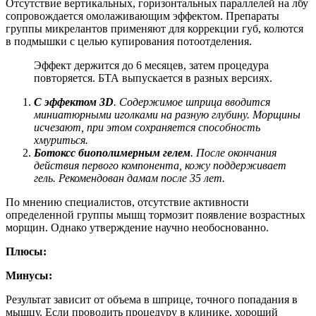
Отсутствие вертикальных, горизонтальных параллелей на лбу
сопровождается омолаживающим эффектом. Препараты
группы микрелантов применяют для коррекции губ, колются
в подмышки с целью купирования потоотделения.
Эффект держится до 6 месяцев, затем процедура
повторяется. БТА выпускается в разных версиях.
С эффектом 3D
. Содержимое шприца вводится
миниатюрными иголками на разную глубину. Морщины
исчезают, при этом сохраняется способность
хмуриться.
Ботокс
с биополимерны
м гел
ем
. После окончания
действия первого компонента, кожу поддерживает
гель. Рекомендован дамам после 35 лет.
По мнению специалистов, отсутствие активности
определенной группы мышц тормозит появление возрастных
морщин. Однако утверждение научно необоснованно.
Плюсы:
Минусы:
Результат зависит от объема в шприце, точного попадания в
мышцу. Если проводить процедуру в клинике, хороший