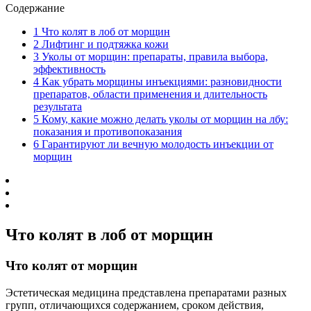
Содержание
1
Что колят в лоб от морщин
2
Лифтинг и подтяжка кожи
3
Уколы от морщин: препараты, правила выбора,
эффективность
4
Как убрать морщины инъекциями: разновидности
препаратов, области применения и длительность
результата
5
Кому, какие можно делать уколы от морщин на лбу:
показания и противопоказания
6
Гарантируют ли вечную молодость инъекции от
морщин
Что колят в лоб от морщин
Что колят от морщин
Эстетическая медицина представлена препаратами разных
групп, отличающихся содержанием, сроком действия,