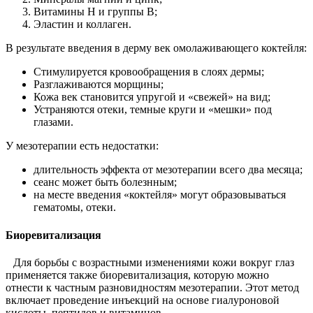
Витамины Н и группы В;
Эластин и коллаген.
В результате введения в дерму век омолаживающего коктейля:
Стимулируется кровообращения в слоях дермы;
Разглаживаются морщины;
Кожа век становится упругой и «свежей» на вид;
Устраняются отеки, темные круги и «мешки» под
глазами.
У мезотерапии есть недостатки:
длительность эффекта от мезотерапии всего два месяца;
сеанс может быть болезнным;
на месте введения «коктейля» могут образовываться
гематомы, отеки.
Биоревитализация
Для борьбы с возрастными изменениями кожи вокруг глаз
применяется также биоревитализация, которую можно
отнести к частным разновидностям мезотерапии. Этот метод
включает проведение инъекций на основе гиалуроновой
кислоты, пептидов и витаминов.