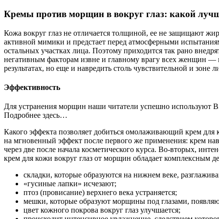
Кремы против морщин в вокруг глаз: какой луч
Кожа вокруг глаз не отличается толщиной, ее не защищают жир
активной мимики и предстает перед атмосферными испытаниями
остальных участках лица. Поэтому приходится так рано внедря
негативным факторам извне и главному врагу всех женщин — в
результатах, но еще и навредить столь чувствительной и зоне л
Эффективность
Для устранения морщин наши читатели успешно используют Bio
Подробнее здесь…
Какого эффекта позволяет добиться омолаживающий крем для 
на мгновенный эффект после первого же применения: крем нав
через две после начала косметического курса. Во-вторых, инт
крем для кожи вокруг глаз от морщин обладает комплексным д
складки, которые образуются на нижнем веке, разглажива
«гусиные лапки» исчезают;
птоз (провисание) верхнего века устраняется;
мешки, которые образуют морщины под глазами, появляют
цвет кожного покрова вокруг глаз улучшается;
происходит интенсивное увлажнение, следствием которого