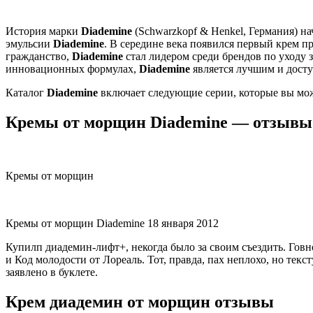
История марки
Diademine
(Schwarzkopf & Henkel, Германия) на
эмульсии
Diademine
. В середине века появился первый крем 
гражданство,
Diademine
стал лидером среди брендов по уходу 
инновационных формулах,
Diademine
является лучшим и досту
Каталог
Diademine
включает следующие серии, которые вы мож
Кремы от морщин Diademine — отзывы
Кремы от морщин
Кремы от морщин Diademine 18 января 2012
Купилп диадемин-лифт+, некогда было за своим съездить. Говно 
и Код молодости от Лореаль. Тот, правда, пах неплохо, но те
заявлено в буклете.
Крем диадемин от морщин отзывы