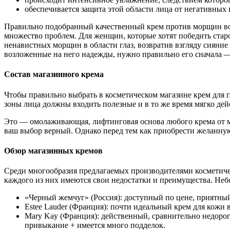
обеспечивается защита этой области лица от негативных
Правильно подобранный качественный крем против морщин вок
множество проблем. Для женщин, которые хотят победить старо
ненавистных морщин в области глаз, возвратив взгляду сияние
возложенные на него надежды, нужно правильно его сначала —
Состав магазинного крема
Чтобы правильно выбрать в косметическом магазине крем для 
зоны лица должны входить полезные и в то же время мягко де
Это — омолаживающая, лифтинговая основа любого крема от мо
ваш выбор верный. Однако перед тем как приобрести желанную 
Обзор магазинных кремов
Среди многообразия предлагаемых производителями косметичес
каждого из них имеются свои недостатки и преимущества. Небо
«Черный жемчуг» (Россия): доступный по цене, приятный
Estee Lauder (Франция): почти идеальный крем для кожи 
Mary Kay (Франция): действенный, сравнительно недоро
привыкание + имеется много подделок.