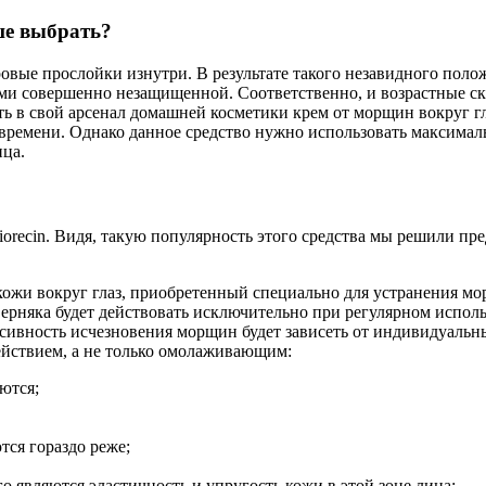
ше выбрать?
овые прослойки изнутри. В результате такого незавидного поло
 совершенно незащищенной. Соответственно, и возрастные скла
ть в свой арсенал домашней косметики крем от морщин вокруг гл
ремени. Однако данное средство нужно использовать максимальн
ица.
recin. Видя, такую популярность этого средства мы решили пр
кожи вокруг глаз, приобретенный специально для устранения м
ерняка будет действовать исключительно при регулярном исполь
енсивность исчезновения морщин будет зависеть от индивидуаль
ействием, а не только омолаживающим:
ются;
ся гораздо реже;
 являются эластичность и упругость кожи в этой зоне лица;