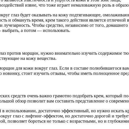
 воздействий извне, что тоже играет немаловажную роль в образ
руг глаз будет оказывать на кожу подтягивающее, омолаживающ
сть и обмануть время, крем такого действия является отличной
 и лучезарность. Чтобы средство, независимо от того, домашнего
 выбрать, а потом — использовать.
глаз против морщин, нужно внимательно изучить содержимое тю
йствующие на кожу вещества.
рщин для кожи вокруг глаз. Если в составе полюбившегося вам 
новинку, стоит изучить отзывы, чтобы иметь полноценное предс
ких средств очень важно грамотно подобрать крем, который по
льшой обзор позволит вам составить представление о современн
 в использовании, достаточно эффективный, но нужно искать кр
вокруг глаз с лифтинг-эффектом, но достаточно дорогой и требу
гой, позволяет бороться не только с возрастными, но и глубок