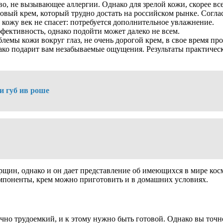
тво, не вызывающее аллергии. Однако для зрелой кожи, скорее вс
довый крем, который трудно достать на российском рынке. Согла
кожу век не спасет: потребуется дополнительное увлажнение.
ффективность, однако подойти может далеко не всем.
мы кожи вокруг глаз, не очень дорогой крем, в свое время пр
днако подарит вам незабываемые ощущения. Результаты практиче
и губ ив роше
морщин, однако и он дает представление об имеющихся в мире к
омпоненты, крем можно приготовить и в домашних условиях.
о трудоемкий, и к этому нужно быть готовой. Однако вы точно 