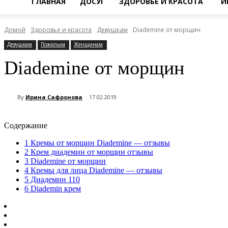
ГЛАВНАЯ
ДОСУГ
ЗДОРОВЬЕ И КРАСОТА
И
Домой
Здоровье и красота
Девушкам
Diademine от морщин
Девушкам
Пожилым
Женщинам
Diademine от морщин
By
Ирина Сафронова
17.02.2019
Содержание
1
Кремы от морщин Diademine — отзывы
2
Крем диадемин от морщин отзывы
3
Diademine от морщин
4
Кремы для лица Diademine — отзывы
5
Диадемин 110
6
Diademin крем