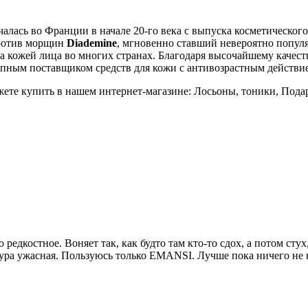
чалась во Франции в начале 20-го века с выпуска косметического
против морщин
Diademine
, мгновенно ставший невероятно попул
за кожей лица во многих странах. Благодаря высочайшему качес
пным поставщиком средств для кожи с антивозрастным действи
ете купить в нашем интернет-магазине: Лосьоны, тоники, Пода
редкостное. Воняет так, как будто там кто-то сдох, а потом сту
кстура ужасная. Пользуюсь только EMANSI. Лучше пока ничего не