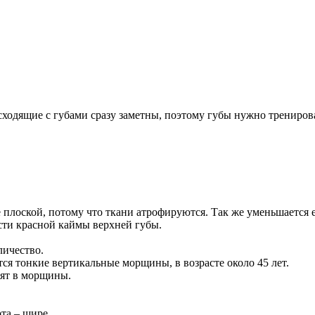
сходящие с губами сразу заметны, поэтому губы нужно тренирова
 плоской, потому что ткани атрофируются. Так же уменьшается ее
ти красной каймы верхней губы.
личество.
ся тонкие вертикальные морщины, в возрасте около 45 лет.
дят в морщины.
та – шире.