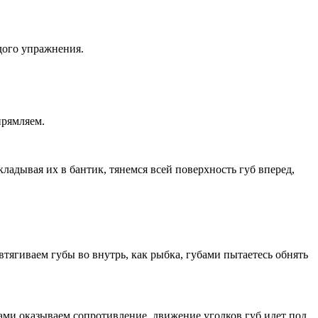
дого упражнения.
прямляем.
ладывая их в бантик, тянемся всей поверхность губ вперед,
втягиваем губы во внутрь, как рыбка, губами пытаетесь обнять
цами оказываем сопротивление, движение уголков губ идет под