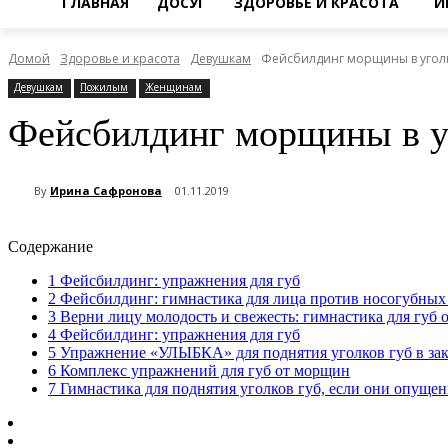
ГЛАВНАЯ
ДОСУГ
ЗДОРОВЬЕ И КРАСОТА
И
Домой
Здоровье и красота
Девушкам
Фейсбилдинг морщины в уголк
Девушкам
Пожилым
Женщинам
Фейсбилдинг морщины в у
By
Ирина Сафронова
01.11.2019
Содержание
1
Фейсбилдинг: упражнения для губ
2
Фейсбилдинг: гимнастика для лица против носогубных
3
Верни лицу молодость и свежесть: гимнастика для губ
4
Фейсбилдинг: упражнения для губ
5
Упражнение «УЛЫБКА» для поднятия уголков губ в зак
6
Комплекс упражнений для губ от морщин
7
Гимнастика для поднятия уголков губ, если они опущен