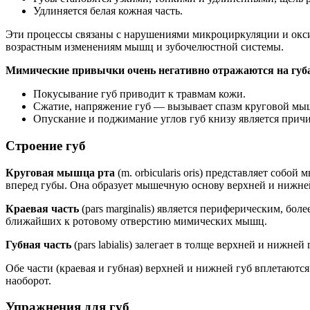
Удлиняется белая кожная часть.
Эти процессы связаны с нарушениями микроциркуляции и окси
возрастным изменениям мышц и зубочелюстной системы.
Мимические привычки очень негативно отражаются на губ
Покусывание губ приводит к травмам кожи.
Сжатие, напряжение губ — вызывает спазм круговой мыш
Опускание и поджимание углов губ книзу является при
Строение губ
Круговая мышца рта
(m. orbicularis oris) представляет соб
вперед губы. Она образует мышечную основу верхней и нижней
Краевая часть
(pars marginalis) является периферическим, б
ближайших к ротовому отверстию мимических мышц.
Губная часть
(pars labialis) залегает в толще верхней и нижне
Обе части (краевая и губная) верхней и нижней губ вплетаются
наоборот.
Упражнения для губ