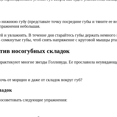
 нижнюю губу (представьте точку посредине губы и тяните ее вн
пражнения небольшая.
ей и увлажнять. В течение дня старайтесь губы держать немног
ь сомкнутые губы, чтоб снять напряжение с круговой мышцы рта
тив носогубных складок
практикуют многие звезды Голливуда. Ее прославила неувядающ
очь от морщин и даже от складок вокруг губ?
ладок
посоветовать следующие упражнения: