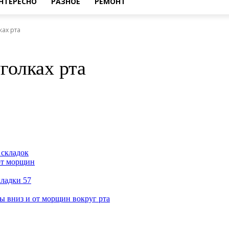
НТЕРЕСНО
РАЗНОЕ
РЕМОНТ
ах рта
голках рта
 складок
 от морщин
ладки 57
ы вниз и от морщин вокруг рта