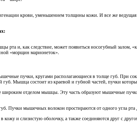
генации крови, уменьшением толщины кожи. И все же ведущая 
ах:
цы рта и, как следствие, может появиться носогубный залом, 
чиной «морщин марионеток».
ой мышечные пучки, кругами располагающиеся в толще губ. При 
 губ. Мышца состоит из краевой и губной частей, пучки котор
олее широким отделом мышцы. Эту часть образуют мышечные пучки
й губ. Пучки мышечных волокон простираются от одного угла рта 
 в кожу и слизистую оболочку, а также соединяются друг с друг