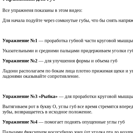
Все упражнеия показаны в этом видео:
Для начала подуйте через сомкнутые губы, что бы снять напр
Упражнение №1
— проработка губной части круговой мышцы
Указательными и средними пальцами придерживаем уголки губ.
Упражнение №2
— для улучшения формы и объема губ
Ладони располагаем по бокам лица плотно прижимая щеки и уго
ладонями оказывайте сопротивление.
Упражнение №3 «Рыбка»
— для проработки круговой мышцы 
Вытягиваем рот в букву О, углы губ все время стремятся впер
зубы, возвращаетесь в исходное положение.
Упражнение №4
— помогает поднять опущенные углы губ
Пальцами фиксируем носогубную зону (от уголка рта до ноздри