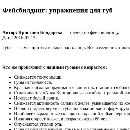
Фейсбилдинг: упражнения для губ
Автор: Кристина Бондарева
— тренер по фейсбилдингу.
Дата: 2016-07-13
Губы — самая притягательная часть лица. Все изменения, прои
Что же происходит с нашими губами с возрастом:
Снижается тонус мышц.
Губы истончаются.
Красная кайма заворачивается вовнутрь, становится более
Сглаживается «Арка Купидона» — изгиб центральной час
Исчезает белый валик.
Снижается активность сальных желез, уменьшается их ко
Первой стареет верхняя губа, на кожной части формируют
Наиболее выраженные складки на красной кайме перехо
Нижняя стареет позже, в возрасте около 60 лет.
Опускаются уголки рта.
Губы становятся узкими, тонкими и удлиненными, щель р