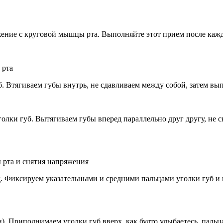
яжение с круговой мышцы рта. Выполняйте этот прием после каж
 рта
 Втягиваем губы внутрь, не сдавливаем между собой, затем вы
лки губ. Вытягиваем губы вперед параллельно друг другу, не ск
рта и снятия напряжения
ед. Фиксируем указательными и средними пальцами уголки губ и 
). Приподнимаем уголки губ вверх, как будто улыбаетесь, паль