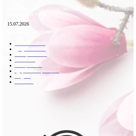
Осетинские пироги: история, традиции приготовления и особенност
национальной кухни
15.07.2026
Популярные категории
Пожилым
2933
Девушкам
2924
Женщинам
2911
Советы
60
Интересно
58
Здоровье и красота
52
Мода
33
Разное
31