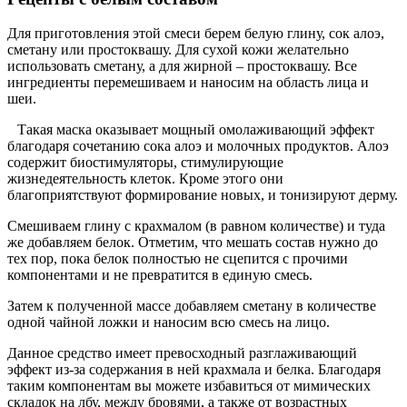
Для приготовления этой смеси берем белую глину, сок алоэ,
сметану или простоквашу. Для сухой кожи желательно
использовать сметану, а для жирной – простоквашу. Все
ингредиенты перемешиваем и наносим на область лица и
шеи.
Такая маска оказывает мощный омолаживающий эффект
благодаря сочетанию сока алоэ и молочных продуктов. Алоэ
содержит биостимуляторы, стимулирующие
жизнедеятельность клеток. Кроме этого они
благоприятствуют формирование новых, и тонизируют дерму.
Смешиваем глину с крахмалом (в равном количестве) и туда
же добавляем белок. Отметим, что мешать состав нужно до
тех пор, пока белок полностью не сцепится с прочими
компонентами и не превратится в единую смесь.
Затем к полученной массе добавляем сметану в количестве
одной чайной ложки и наносим всю смесь на лицо.
Данное средство имеет превосходный разглаживающий
эффект из-за содержания в ней крахмала и белка. Благодаря
таким компонентам вы можете избавиться от мимических
складок на лбу, между бровями, а также от возрастных