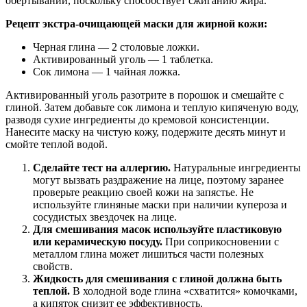
обертываний, поскольку способствует сжиганию жира.
Рецепт экстра-очищающей маски для жирной кожи:
Черная глина — 2 столовые ложки.
Активированный уголь — 1 таблетка.
Сок лимона — 1 чайная ложка.
Активированный уголь разотрите в порошок и смешайте с
глиной. Затем добавьте сок лимона и теплую кипяченую воду,
разводя сухие ингредиенты до кремовой консистенции.
Нанесите маску на чистую кожу, подержите десять минут и
смойте теплой водой.
Сделайте тест на аллергию.
Натуральные ингредиенты
могут вызвать раздражение на лице, поэтому заранее
проверьте реакцию своей кожи на запястье. Не
используйте глиняные маски при наличии купероза и
сосудистых звездочек на лице.
Для смешивания масок используйте пластиковую
или керамическую посуду.
При соприкосновении с
металлом глина может лишиться части полезных
свойств.
Жидкость для смешивания с глиной должна быть
теплой.
В холодной воде глина «схватится» комочками,
а кипяток снизит ее эффективность.