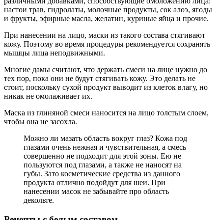
различными добавками, способствующие омоложению лица:
настои трав, гидролаты, молочные продукты, сок алоэ, ягоды
и фрукты, эфирные масла, желатин, куриные яйца и прочие.
При нанесении на лицо, маски из такого состава стягивают
кожу. Поэтому во время процедуры рекомендуется сохранять
мышцы лица неподвижными.
Многие дамы считают, что держать смеси на лице нужно до
тех пор, пока они не будут стягивать кожу. Это делать не
стоит, поскольку сухой продукт выводит из клеток влагу, но
никак не омолаживает их.
Маска из глиняной смеси наносится на лицо толстым слоем,
чтобы она не засохла.
Можно ли мазать область вокруг глаз? Кожа под
глазами очень нежная и чувствительная, а смесь
совершенно не подходит для этой зоны. Ею не
пользуются под глазами, а также не наносят на
губы. Зато косметические средства из данного
продукта отлично подойдут для шеи. При
нанесении масок не забывайте про область
декольте.
Рецепты с белым составом