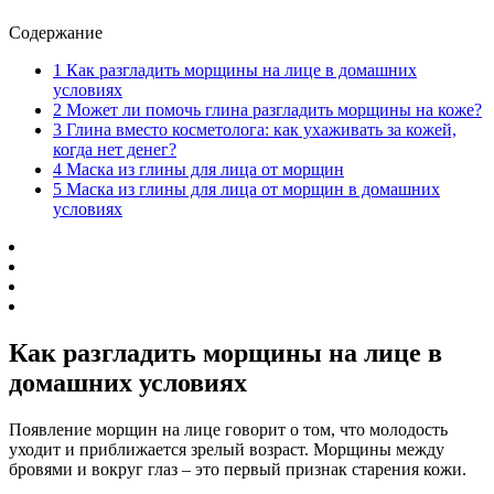
Содержание
1
Как разгладить морщины на лице в домашних
условиях
2
Может ли помочь глина разгладить морщины на коже?
3
Глина вместо косметолога: как ухаживать за кожей,
когда нет денег?
4
Маска из глины для лица от морщин
5
Маска из глины для лица от морщин в домашних
условиях
Как разгладить морщины на лице в
домашних условиях
Появление морщин на лице говорит о том, что молодость
уходит и приближается зрелый возраст. Морщины между
бровями и вокруг глаз – это первый признак старения кожи.