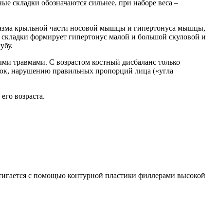
е складки обозначаются сильнее, при наборе веса –
спазма крыльной части носовой мышцы и гипертонуса мышцы,
складки формирует гипертонус малой и большой скуловой и
убу.
ми травмами. С возрастом костный дисбаланс только
док, нарушению правильных пропорций лица («угла
его возраста.
стигается с помощью контурной пластики филлерами высокой