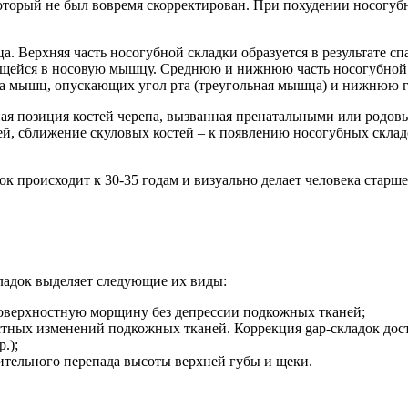
торый не был вовремя скорректирован. При похудении носогубны
. Верхняя часть носогубной складки образуется в результате 
щейся в носовую мышцу. Среднюю и нижнюю часть носогубной 
ма мышц, опускающих угол рта (треугольная мышца) и нижнюю г
я позиция костей черепа, вызванная пренатальными или родовы
ей, сближение скуловых костей – к появлению носогубных скла
 происходит к 30-35 годам и визуально делает человека старше 
ладок выделяет следующие их виды:
поверхностную морщину без депрессии подкожных тканей;
астных изменений подкожных тканей. Коррекция gар-складок до
.);
ачительного перепада высоты верхней губы и щеки.