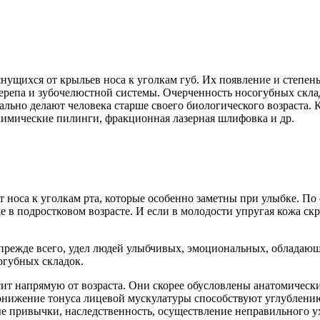
нущихся от крыльев носа к уголкам губ. Их появление и степен
ерепа и зубочелюстной системы. Очерченность носогубных скла
льно делают человека старше своего биологического возраста.
 химические пилинги, фракционная лазерная шлифовка и др.
 носа к уголкам рта, которые особенно заметны при улыбке. По
в подростковом возрасте. И если в молодости упругая кожа скр
, прежде всего, удел людей улыбчивых, эмоциональных, облада
огубных складок.
ит напрямую от возраста. Они скорее обусловлены анатомическ
понижение тонуса лицевой мускулатуры способствуют углублени
 привычки, наследственность, осуществление неправильного ух