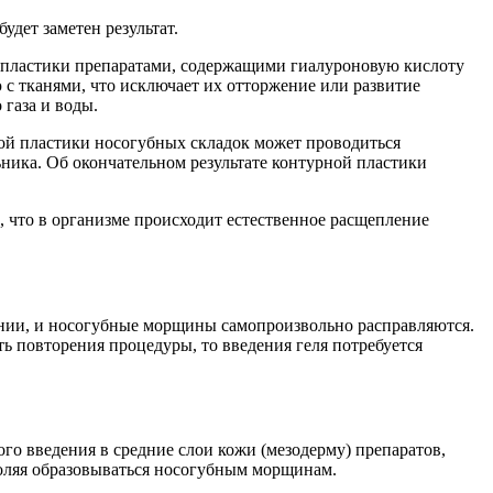
удет заметен результат.
 пластики препаратами, содержащими гиалуроновую кислоту
с тканями, что исключает их отторжение или развитие
газа и воды.
ой пластики носогубных складок может проводиться
ьника. Об окончательном результате контурной пластики
, что в организме происходит естественное расщепление
оянии, и носогубные морщины самопроизвольно расправляются.
ь повторения процедуры, то введения геля потребуется
о введения в средние слои кожи (мезодерму) препаратов,
воляя образовываться носогубным морщинам.