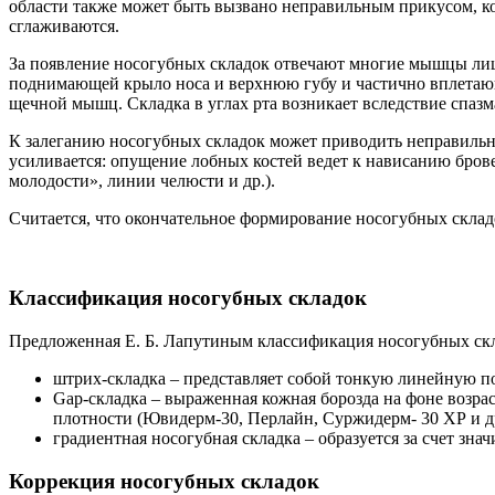
области также может быть вызвано неправильным прикусом, ко
сглаживаются.
За появление носогубных складок отвечают многие мышцы лица
поднимающей крыло носа и верхнюю губу и частично вплетаю
щечной мышц. Складка в углах рта возникает вследствие спаз
К залеганию носогубных складок может приводить неправильна
усиливается: опущение лобных костей ведет к нависанию бров
молодости», линии челюсти и др.).
Считается, что окончательное формирование носогубных складок
Классификация носогубных складок
Предложенная Е. Б. Лапутиным классификация носогубных ск
штрих-складка – представляет собой тонкую линейную 
Gap-складка – выраженная кожная борозда на фоне возр
плотности (Ювидерм-30, Перлайн, Суржидерм- 30 ХР и др
градиентная носогубная складка – образуется за счет зн
Коррекция носогубных складок