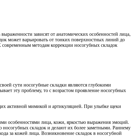
ь выраженности зависят от анатомических особенностей лица,
док может варьировать от тонких поверхностных линий до
 К современным методам коррекции носогубных складок
 своей сути носогубные складки являются глубокими
ывает эту проблему, то с возрастом проявление носогубных
ющих активной мимикой и артикуляцией. При улыбке щеки
ими особенностями лица, кожи, яркостью выражения эмоций.
ю носогубных складок и делают их более заметными. Раннему
ода за кожей лица. Возникновение складок в носогубной