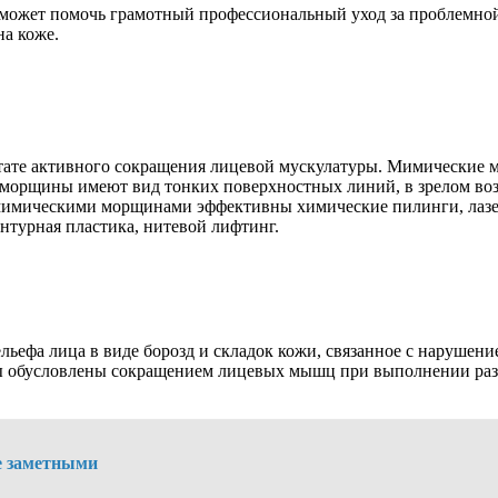
 может помочь грамотный профессиональный уход за проблемной
а коже.
тате активного сокращения лицевой мускулатуры. Мимические мо
е морщины имеют вид тонких поверхностных линий, в зрелом воз
мимическими морщинами эффективны химические пилинги, лазер
нтурная пластика, нитевой лифтинг.
ефа лица в виде борозд и складок кожи, связанное с нарушени
ы обусловлены сокращением лицевых мышц при выполнении раз
е заметными