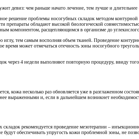
ит девиз: чем раньше начато лечение, тем лучше и длительнее б
вное решение проблемы носогубных складок методом контурной
Эти препараты обладают высокой биологической совместимостью 
ьным компонентом, расщепляющимся в организме до углекислого 
ю иглу, тем самым восполняя объем тканей. Проведение контурн
ое время может отмечаться отечность зоны носогубного треугол
док через 4 недели выполняют повторную процедуру, ввиду того
ется, кожа несколько раз обновляется уже в разглаженном сост
енее выраженными и, если в дальнейшем возникнет необходимост
складок рекомендуется проведение мезотерапии – инъекционног
ые будут обеспечивать упругость кожи проблемной зоны, не поз