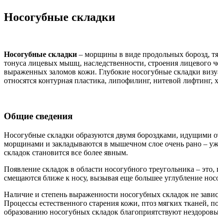
Носогубные складки
Носогубные складки
– морщины в виде продольных борозд, тя
тонуса лицевых мышц, наследственности, строения лицевого ч
выраженных заломов кожи. Глубокие носогубные складки визуа
относятся контурная пластика, липофилинг, нитевой лифтинг,
Общие сведения
Носогубные складки образуются двумя бороздками, идущими от
морщинами и закладываются в мышечном слое очень рано – уже 
складок становится все более явным.
Появление складок в области носогубного треугольника – это
смещаются ближе к носу, вызывая еще большее углубление нос
Наличие и степень выраженности носогубных складок не завис
Процессы естественного старения кожи, птоз мягких тканей, 
образованию носогубных складок благоприятствуют нездоровые