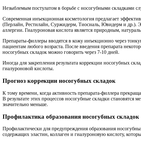
Незыблемым постулатом в борьбе с носогубными складками служ
Современная инъекционная косметология предлагает эффекти
(Перлайн, Рестилайн, Суржидерм, Тиосиаль, Ювидерм и др.). 
аллергии. Гиалуроновая кислота является природным, натурал
Препараты-филлеры вводятся в кожу инъекционно через тонку
пациентам любого возраста. После введения препарата некотор
носогубных складок можно говорить через 7-10 дней.
Иногда для закрепления результата коррекции носогубных скла
гиалуроновой кислоты.
Прогноз коррекции носогубных складок
К тому времени, когда активность препарата-филлера прекраща
В результате этих процессов носогубные складки становятся м
значительно меньше.
Профилактика образования носогубных складок
Профилактически для предупреждения образования носогубных 
содержащих эластин, коллаген и гиалуроновую кислоту, котор