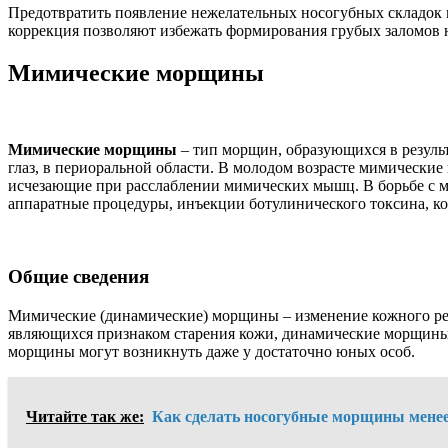
Предотвратить появление нежелательных носогубных складок
коррекция позволяют избежать формирования грубых заломов н
Мимические морщины
Мимические морщины
– тип морщин, образующихся в резуль
глаз, в периоральной области. В молодом возрасте мимически
исчезающие при расслаблении мимических мышц. В борьбе с 
аппаратные процедуры, инъекции ботулинического токсина, ко
Общие сведения
Мимические (динамические) морщины – изменение кожного рель
являющихся признаком старения кожи, динамические морщин
морщины могут возникнуть даже у достаточно юных особ.
Читайте так же:
Как сделать носогубные морщины мене