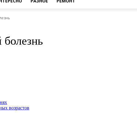
НТЕРЕСНО
РАЗНОЕ
РЕМОНТ
лезнь
 болезнь
нях
ных возрастов