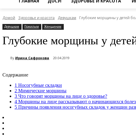
ГЛАВНАЯ
ДОСУГ
ЗДОРОВЬЕ И КРАСОТА
И
Домой
Здоровье и красота
Девушкам
Глубокие морщины у детей бо
Девушкам
Пожилым
Женщинам
Глубокие морщины у детей
By
Ирина Сафронова
20.04.2019
Содержание
1
Носогубные складки
2
Мимические морщины
3
Что говорят морщины на лице о здоровье?
4
Морщины на лице рассказывают о начинающихся болез
5
Причины появления носогубных складок у женщин раз