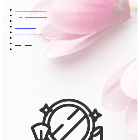
Пожилым
2933
Девушкам
2924
Женщинам
2911
Советы
60
Интересно
58
Здоровье и красота
52
Мода
33
Разное
31