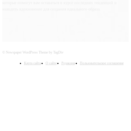
которые помогут вам оставаться в курсе последних тенденций и
находить вдохновение для создания идеального образа.
© Newspaper WordPress Theme by TagDiv
Карта сайта
О сайте
Редакция
Пользовательское соглашение