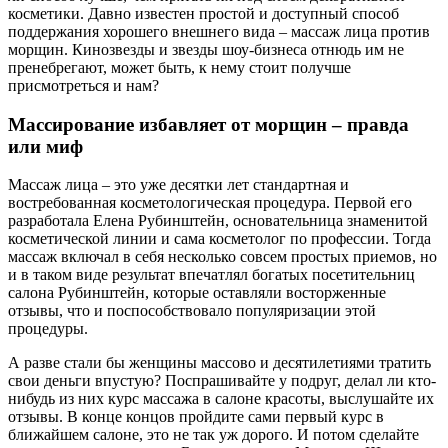
косметики. Давно известен простой и доступный способ
поддержания хорошего внешнего вида – массаж лица против
морщин. Кинозвезды и звезды шоу-бизнеса отнюдь им не
пренебрегают, может быть, к нему стоит получше
присмотреться и нам?
Массирование избавляет от морщин – правда
или миф
Массаж лица – это уже десятки лет стандартная и
востребованная косметологическая процедура. Первой его
разработала Елена Рубинштейн, основательница знаменитой
косметической линии и сама косметолог по профессии. Тогда
массаж включал в себя несколько совсем простых приемов, но
и в таком виде результат впечатлял богатых посетительниц
салона Рубинштейн, которые оставляли восторженные
отзывы, что и поспособствовало популяризации этой
процедуры.
А разве стали бы женщины массово и десятилетиями тратить
свои деньги впустую? Поспрашивайте у подруг, делал ли кто-
нибудь из них курс массажа в салоне красоты, выслушайте их
отзывы. В конце концов пройдите сами первый курс в
ближайшем салоне, это не так уж дорого. И потом сделайте