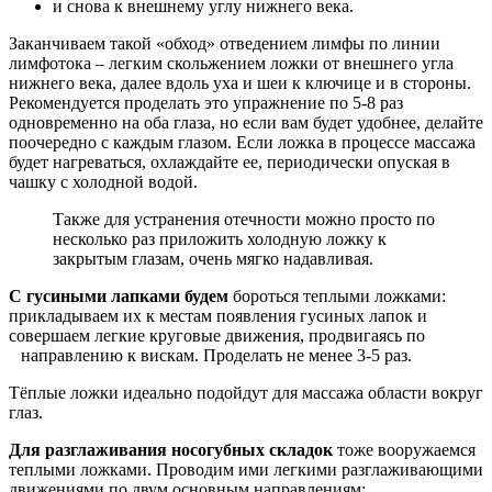
и снова к внешнему углу нижнего века.
Заканчиваем такой «обход» отведением лимфы по линии
лимфотока – легким скольжением ложки от внешнего угла
нижнего века, далее вдоль уха и шеи к ключице и в стороны.
Рекомендуется проделать это упражнение по 5-8 раз
одновременно на оба глаза, но если вам будет удобнее, делайте
поочередно с каждым глазом. Если ложка в процессе массажа
будет нагреваться, охлаждайте ее, периодически опуская в
чашку с холодной водой.
Также для устранения отечности можно просто по
несколько раз приложить холодную ложку к
закрытым глазам, очень мягко надавливая.
С гусиными лапками будем
бороться теплыми ложками:
прикладываем их к местам появления гусиных лапок и
совершаем легкие круговые движения, продвигаясь по
направлению к вискам. Проделать не менее 3-5 раз.
Тёплые ложки идеально подойдут для массажа области вокруг
глаз.
Для разглаживания носогубных складок
тоже вооружаемся
теплыми ложками. Проводим ими легкими разглаживающими
движениями по двум основным направлениям: