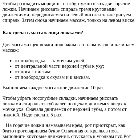
Чтобы разгладить морщины на лбу, нужно взять две горячие
ложки. Начинаем рисовать спираль тремя круговыми
движениями, передвигаемся на левый висок и также рисуем
спираль. Затем снова начинаем массаж, только на левом виске.
Как сделать массаж лица ложками?
Для массажа щек ложки подержим в теплом масле и начинаем
массаж:
от подбородка — к мочкам ушей;
от центральной части верхней губы к уху;
от носа к вискам;
от подбородка к скулам и к вискам.
Выполняем каждое массажное движение 10 раз.
Чтобы убрать носогубные складки, начинаем рисовать
ложками спираль от губ далее по щекам движемся вверх к
мочке уха. Сначала двигаемся от верхней губы, а потом от
нижней. Надо сделать 5 раз.
На горячие ложки намазываем крем, рот приоткрыт, как
будто проговариваем букву О.начиная от крыльев носа
выполнять круговые движения, спускаясь к уголкам губ.Рот