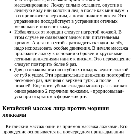
массажирование. Ложку сильно охладите, опустив в
ледяную воду или колотый лед, а после как минимум 5
раз приложите к верхним, а после нижним векам. Это
упражнение посодействует в устранении отечных
мешочков и подтянет кожу.
Избавляться от морщин следует нагретой ложкой. В
этом случае ее смазывают медом или питательным
кремом. А для того чтобы разгладить складки на лбу,
надо использовать особые движения. В начале массажа
приложите ложку к основанию бровей и круговыми
легкими движениями идите к вискам. Это перемещение
следует повторить более 9 раз.
Для разглаживания носогубных складок ведите ложкой
от губ к ушам. Эти вращательные движения повторяйте
несколько раз, начиная с верхней губы, а после — с
нижней. Еще носогубные складки можно разглаживать
одновременно 2 горячими ложками, «прорисовывая»
усы при открытом в форме «о» рте.
Китайский массаж лица против морщин
ложками
Китайский массаж один из приемов массажа ложками. Его
проведение основывается на поочередном прикладывании