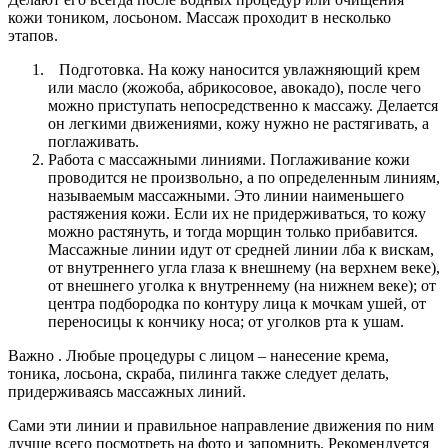
кожи тоником, лосьоном. Массаж проходит в несколько
этапов.
Подготовка. На кожу наносится увлажняющий крем
или масло (жожоба, абрикосовое, авокадо), после чего
можно приступать непосредственно к массажу. Делается
он легкими движениями, кожу нужно не растягивать, а
поглаживать.
Работа с массажными линиями. Поглаживание кожи
проводится не произвольно, а по определенным линиям,
называемым массажными. Это линии наименьшего
растяжения кожи. Если их не придерживаться, то кожу
можно растянуть, и тогда морщин только прибавится.
Массажные линии идут от средней линии лба к вискам,
от внутреннего угла глаза к внешнему (на верхнем веке),
от внешнего уголка к внутреннему (на нижнем веке); от
центра подбородка по контуру лица к мочкам ушей, от
переносицы к кончику носа; от уголков рта к ушам.
Важно . Любые процедуры с лицом – нанесение крема,
тоника, лосьона, скраба, пилинга также следует делать,
придерживаясь массажных линий.
Сами эти линии и правильное направление движения по ним
лучше всего посмотреть на фото и запомнить. Рекомендуется