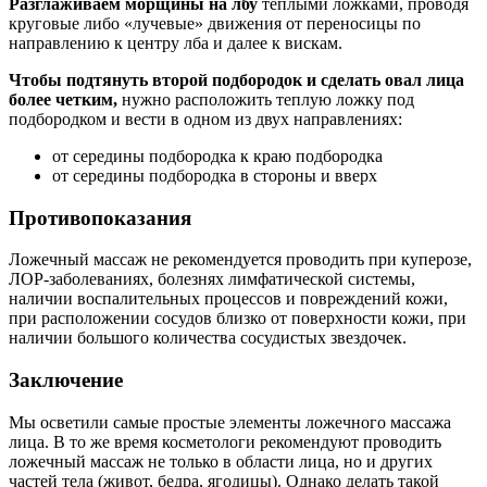
Разглаживаем морщины на лбу
теплыми ложками, проводя
круговые либо «лучевые» движения от переносицы по
направлению к центру лба и далее к вискам.
Чтобы подтянуть второй подбородок и сделать овал лица
более четким,
нужно расположить теплую ложку под
подбородком и вести в одном из двух направлениях:
от середины подбородка к краю подбородка
от середины подбородка в стороны и вверх
Противопоказания
Ложечный массаж не рекомендуется проводить при куперозе,
ЛОР-заболеваниях, болезнях лимфатической системы,
наличии воспалительных процессов и повреждений кожи,
при расположении сосудов близко от поверхности кожи, при
наличии большого количества сосудистых звездочек.
Заключение
Мы осветили самые простые элементы ложечного массажа
лица. В то же время косметологи рекомендуют проводить
ложечный массаж не только в области лица, но и других
частей тела (живот, бедра, ягодицы). Однако делать такой