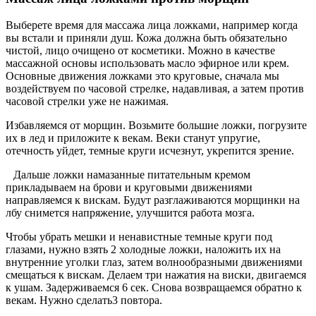
Выберете время для массажа лица ложками, например когда
вы встали и приняли душ. Кожа должна быть обязательно
чистой, лицо очищено от косметики. Можно в качестве
массажной основы использовать масло эфирное или крем.
Основные движения ложками это круговые, сначала мы
воздействуем по часовой стрелке, надавливая, а затем против
часовой стрелки уже не нажимая.
Избавляемся от морщин. Возьмите большие ложки, погрузите
их в лед и приложите к векам. Веки станут упругие,
отечность уйдет, темные круги исчезнут, укрепится зрение.
Дальше ложки намазанные питательным кремом
прикладываем на брови и круговыми движениями
направляемся к вискам. Будут разглаживаются морщинки на
лбу снимется напряжение, улучшится работа мозга.
Чтобы убрать мешки и ненавистные темные круги под
глазами, нужно взять 2 холодные ложки, наложить их на
внутренние уголки глаз, затем волнообразными движениями
смещаться к вискам. Делаем три нажатия на виски, двигаемся
к ушам. Задерживаемся 6 сек. Снова возвращаемся обратно к
векам. Нужно сделать3 повтора.