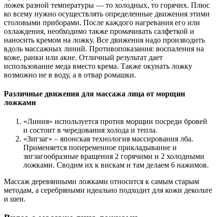
ложек разной температуры — то холодных, то горячих. Плюс
ко всему нужно осуществлять определенные движения этими
столовыми приборами. После каждого нагревания его или
охлаждения, необходимо также промачивать салфеткой и
наносить кремом на ложку. Все движения надо производить
вдоль массажных линий. Противопоказания: воспаления на
коже, ранки или акне. Отличный результат дает
использование меда вместо крема. Также окунать ложку
возможно не в воду, а в отвар ромашки.
Различные движения для массажа лица от морщин
ложками
«Линия» используется против морщин посреди бровей
и состоит в чередования холода и тепла.
«Зигзаг» – японская технология массирования лба.
Применяется попеременное прикладывание и
зигзагообразные вращения 2 горячими и 2 холодными
ложками. Сводим их к вискам и там делаем 6 нажимов.
Массаж деревянными ложками относится к самым старым
методам, а серебряными идеально подходит для кожи декольте
и шеи.