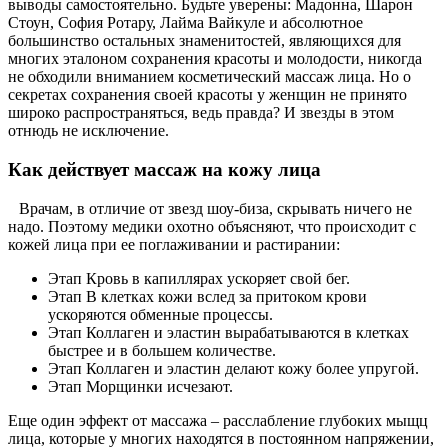
выводы самостоятельно. Будьте уверены: Мадонна, Шарон
Стоун, София Ротару, Лайма Вайкуле и абсолютное
большинство остальных знаменитостей, являющихся для
многих эталоном сохранения красоты и молодости, никогда
не обходили вниманием косметический массаж лица. Но о
секретах сохранения своей красоты у женщин не принято
широко распространяться, ведь правда? И звезды в этом
отнюдь не исключение.
Как действует массаж на кожу лица
Врачам, в отличие от звезд шоу-биза, скрывать ничего не
надо. Поэтому медики охотно объясняют, что происходит с
кожей лица при ее поглаживании и растирании:
Этап Кровь в капиллярах ускоряет свой бег.
Этап В клетках кожи вслед за притоком крови
ускоряются обменные процессы.
Этап Коллаген и эластин вырабатываются в клетках
быстрее и в большем количестве.
Этап Коллаген и эластин делают кожу более упругой.
Этап Морщинки исчезают.
Еще один эффект от массажа – расслабление глубоких мыщц
лица, которые у многих находятся в постоянном напряжении,