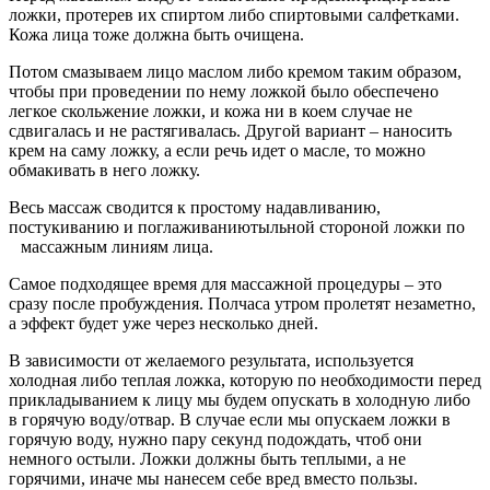
ложки, протерев их спиртом либо спиртовыми салфетками.
Кожа лица тоже должна быть очищена.
Потом смазываем лицо маслом либо кремом таким образом,
чтобы при проведении по нему ложкой было обеспечено
легкое скольжение ложки, и кожа ни в коем случае не
сдвигалась и не растягивалась. Другой вариант – наносить
крем на саму ложку, а если речь идет о масле, то можно
обмакивать в него ложку.
Весь массаж сводится к простому надавливанию,
постукиванию и поглаживаниютыльной стороной ложки по
массажным линиям лица.
Самое подходящее время для массажной процедуры – это
сразу после пробуждения. Полчаса утром пролетят незаметно,
а эффект будет уже через несколько дней.
В зависимости от желаемого результата, используется
холодная либо теплая ложка, которую по необходимости перед
прикладыванием к лицу мы будем опускать в холодную либо
в горячую воду/отвар. В случае если мы опускаем ложки в
горячую воду, нужно пару секунд подождать, чтоб они
немного остыли. Ложки должны быть теплыми, а не
горячими, иначе мы нанесем себе вред вместо пользы.