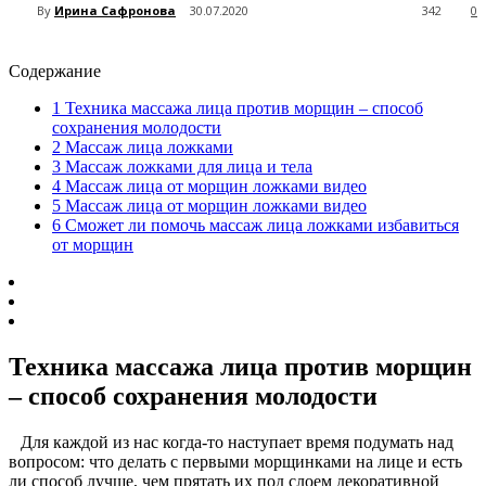
By
Ирина Сафронова
30.07.2020
342
0
Содержание
1
Техника массажа лица против морщин – способ
сохранения молодости
2
Массаж лица ложками
3
Массаж ложками для лица и тела
4
Массаж лица от морщин ложками видео
5
Массаж лица от морщин ложками видео
6
Сможет ли помочь массаж лица ложками избавиться
от морщин
Техника массажа лица против морщин
– способ сохранения молодости
Для каждой из нас когда-то наступает время подумать над
вопросом: что делать с первыми морщинками на лице и есть
ли способ лучше, чем прятать их под слоем декоративной