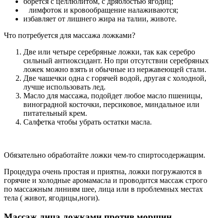
борется с целлюлитом, с дряблостью ягодиц;
лимфоток и кровообращение налаживаются;
избавляет от лишнего жира на талии, животе.
Что потребуется для массажа ложками?
Две или четыре серебряные ложки, так как серебро
сильный антиоксидант. Но при отсутствии серебряных
ложек можно взять и обычные из нержавеющей стали.
Две чашечки одна с горячей водой, другая с холодной,
лучше использовать лед.
Масло для массажа, подойдет любое масло пшеницы,
виноградной косточки, персиковое, миндальное или
питательный крем.
Салфетка чтобы убрать остатки масла.
Обязательно обработайте ложки чем-то спиртосодержащим.
Процедура очень простая и приятна, ложки погружаются в
горячие и холодные аромамасла и проводится массаж строго
по массажным линиям шее, лица или в проблемных местах
тела ( живот, ягодицы,ноги).
Массаж лица ложками против морщин