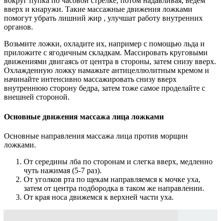
вокруг пупка по часовой стрелке, потом надавливая, ведем
вверх и кнаружи. Такие массажные движения ложками
помогут убрать лишний жир , улучшат работу внутренних
органов.
Возьмите ложки, охладите их, например с помощью льда и
приложите с ягодичным складкам. Массировать круговыми
движениями двигаясь от центра в стороны, затем снизу вверх.
Охлажденную ложку намажьте антицеллюлитным кремом и
начинайте интенсивно массажировать снизу вверх
внутреннюю сторону бедра, затем тоже самое проделайте с
внешней стороной.
Основные движения массажа лица ложками
Основные направления массажа лица против морщин
ложками.
От середины лба по сторонам и слегка вверх, медленно
чуть нажимая (5-7 раз).
От уголков рта по щекам направляемся к мочке уха,
затем от центра подбородка в таком же направлении.
От края носа движемся к верхней части уха.