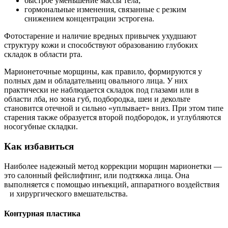
быстрое уменьшение массы тела;
гормональные изменения, связанные с резким
снижением концентрации эстрогена.
Фотостарение и наличие вредных привычек ухудшают
структуру кожи и способствуют образованию глубоких
складок в области рта.
Марионеточные морщины, как правило, формируются у
полных дам и обладательниц овального лица. У них
практически не наблюдается складок под глазами или в
области лба, но зона губ, подбородка, шеи и декольте
становится отечной и сильно «уплывает» вниз. При этом типе
старения также образуется второй подбородок, и углубляются
носогубные складки.
Как избавиться
Наиболее надежный метод коррекции морщин марионетки —
это салонный фейслифтинг, или подтяжка лица. Она
выполняется с помощью инъекций, аппаратного воздействия
и хирургического вмешательства.
Контурная пластика