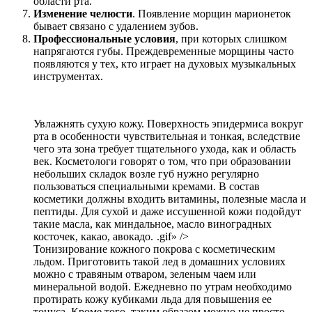
области рта.
Изменение челюсти
. Появление морщин марионеток
бывает связано с удалением зубов.
Профессиональные условия
, при которых слишком
напрягаются губы. Преждевременные морщины часто
появляются у тех, кто играет на духовых музыкальных
инструментах.
Увлажнять сухую кожу. Поверхность эпидермиса вокруг
рта в особенности чувствительная и тонкая, вследствие
чего эта зона требует тщательного ухода, как и область
век. Косметологи говорят о том, что при образовании
небольших складок возле губ нужно регулярно
пользоваться специальными кремами. В состав
косметики должны входить витамины, полезные масла и
пептиды. Для сухой и даже иссушенной кожи подойдут
такие масла, как миндальное, масло виноградных
косточек, какао, авокадо.
.gif» />
Тонизирование кожного покрова с косметическим
льдом. Приготовить такой лед в домашних условиях
можно с травяным отваром, зеленым чаем или
минеральной водой. Ежедневно по утрам необходимо
протирать кожу кубиками льда для повышения ее
тонуса. Кроме того, таким образом можно не просто