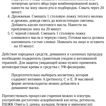
четвертью целого яйца (при комбинированной коже),
нанести на зону около рта и подбородок. Смыть через 20
минут.
Дрожжевая. Смешать 1 столовую ложку теплого молока
и дрожжи, доведя смесь до консистенции сметаны.
Добавить каплю пихтового масла. Нанести на
проблемную зону на 20 минут.
С черной глиной. Смешать 1 столовую ложку
оливкового масла и черную глину. Готовая масса должна
напоминать густые сливки. Намазать на лицо и оставить
на 10 минут.
Действие народных средств, домашних и салонных процедур
необходимо подкрепить грамотным уходом и витаминной
терапией. Для защиты увядающей кожи нужно применять
антивозрастные кремы и средства с УФ-фильтрами.
Предпочтительно выбирать косметику, которая
содержит витамин A (ретинол), C и E. В масляной
форме антиоксиданты можно добавлять в
домашние маски.
Препятствовать процессам старения можно и изнутри,
употребляя достаточно аскорбиновой кислоты, ретинола,
ПНЖК Омега-3, цинка, кальция, белков и аминокислот.