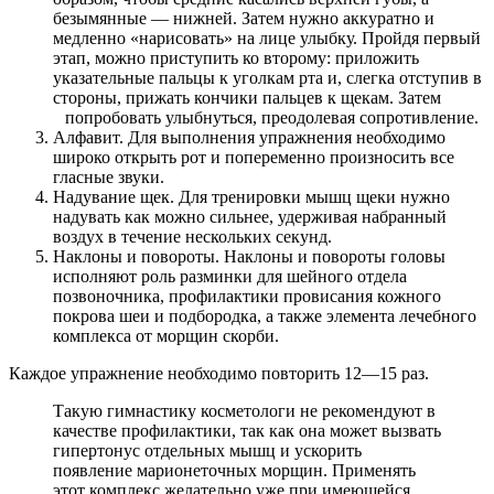
безымянные — нижней. Затем нужно аккуратно и
медленно «нарисовать» на лице улыбку. Пройдя первый
этап, можно приступить ко второму: приложить
указательные пальцы к уголкам рта и, слегка отступив в
стороны, прижать кончики пальцев к щекам. Затем
попробовать улыбнуться, преодолевая сопротивление.
Алфавит. Для выполнения упражнения необходимо
широко открыть рот и попеременно произносить все
гласные звуки.
Надувание щек. Для тренировки мышц щеки нужно
надувать как можно сильнее, удерживая набранный
воздух в течение нескольких секунд.
Наклоны и повороты. Наклоны и повороты головы
исполняют роль разминки для шейного отдела
позвоночника, профилактики провисания кожного
покрова шеи и подбородка, а также элемента лечебного
комплекса от морщин скорби.
Каждое упражнение необходимо повторить 12—15 раз.
Такую гимнастику косметологи не рекомендуют в
качестве профилактики, так как она может вызвать
гипертонус отдельных мышц и ускорить
появление марионеточных морщин. Применять
этот комплекс желательно уже при имеющейся