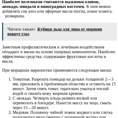
Наиболее полезными считаются выжимки оливок,
авокадо, миндаля и виноградных косточек
. К ним можно
добавлять сок алоэ или эфирные масла пихты, иланг-иланга,
розмарина.
Читать также:
Кубики льда для лица от морщин
вокруг глаз
Заметным профилактическим и лечебным воздействием
обладают и маски на основе пищевых компонентов. Наиболее
эффективны средства, содержащие фруктовые кислоты и
масла.
При морщинах марионетки применяются следующие маски:
Томатная. Разрезать помидор на дольки толщиной 2—3
мм, приложить к проблемным областям и оставить на 15
минут. Затем снять томат, тщательно умыться теплой
водой и смазать кожу жирным кремом.
С авокадо. Четверть плода размять вилкой или
перемолоть в блендере. Нанести массу на лицо, смыть
через 15—20 минут.
Медовая. Половину чайной ложки жидкого или слегка
подогретого меда смешать с половиной желтка или