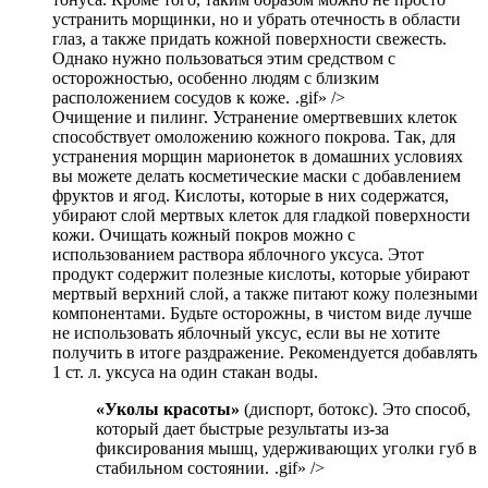
устранить морщинки, но и убрать отечность в области
глаз, а также придать кожной поверхности свежесть.
Однако нужно пользоваться этим средством с
осторожностью, особенно людям с близким
расположением сосудов к коже.
.gif» />
Очищение и пилинг. Устранение омертвевших клеток
способствует омоложению кожного покрова. Так, для
устранения морщин марионеток в домашних условиях
вы можете делать косметические маски с добавлением
фруктов и ягод. Кислоты, которые в них содержатся,
убирают слой мертвых клеток для гладкой поверхности
кожи. Очищать кожный покров можно с
использованием раствора яблочного уксуса. Этот
продукт содержит полезные кислоты, которые убирают
мертвый верхний слой, а также питают кожу полезными
компонентами. Будьте осторожны, в чистом виде лучше
не использовать яблочный уксус, если вы не хотите
получить в итоге раздражение. Рекомендуется добавлять
1 ст. л. уксуса на один стакан воды.
«Уколы красоты»
(диспорт, ботокс). Это способ,
который дает быстрые результаты из-за
фиксирования мышц, удерживающих уголки губ в
стабильном состоянии.
.gif» />