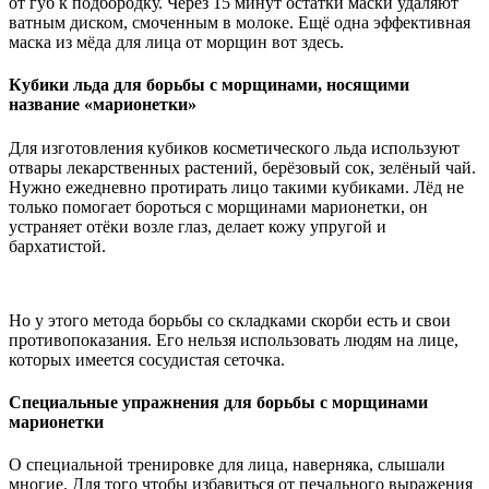
от губ к подбородку. Через 15 минут остатки маски удаляют
ватным диском, смоченным в молоке. Ещё одна эффективная
маска из мёда для лица от морщин вот здесь.
Кубики льда для борьбы с морщинами, носящими
название «марионетки»
Для изготовления кубиков косметического льда используют
отвары лекарственных растений, берёзовый сок, зелёный чай.
Нужно ежедневно протирать лицо такими кубиками. Лёд не
только помогает бороться с морщинами марионетки, он
устраняет отёки возле глаз, делает кожу упругой и
бархатистой.
Но у этого метода борьбы со складками скорби есть и свои
противопоказания. Его нельзя использовать людям на лице,
которых имеется сосудистая сеточка.
Специальные упражнения для борьбы с морщинами
марионетки
О специальной тренировке для лица, наверняка, слышали
многие. Для того чтобы избавиться от печального выражения