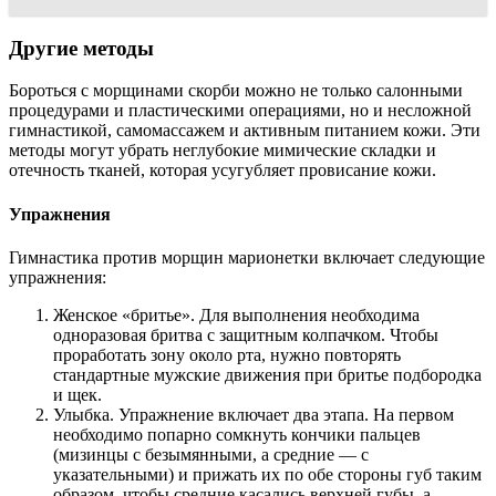
Другие методы
Бороться с морщинами скорби можно не только салонными
процедурами и пластическими операциями, но и несложной
гимнастикой, самомассажем и активным питанием кожи. Эти
методы могут убрать неглубокие мимические складки и
отечность тканей, которая усугубляет провисание кожи.
Упражнения
Гимнастика против морщин марионетки включает следующие
упражнения:
Женское «бритье». Для выполнения необходима
одноразовая бритва с защитным колпачком. Чтобы
проработать зону около рта, нужно повторять
стандартные мужские движения при бритье подбородка
и щек.
Улыбка. Упражнение включает два этапа. На первом
необходимо попарно сомкнуть кончики пальцев
(мизинцы с безымянными, а средние — с
указательными) и прижать их по обе стороны губ таким
образом, чтобы средние касались верхней губы, а