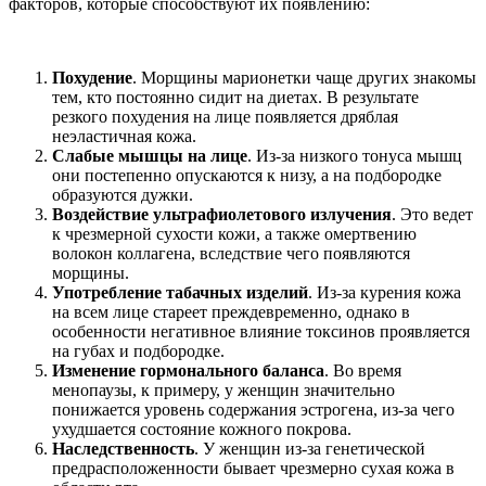
факторов, которые способствуют их появлению:
Похудение
. Морщины марионетки чаще других знакомы
тем, кто постоянно сидит на диетах. В результате
резкого похудения на лице появляется дряблая
неэластичная кожа.
Слабые мышцы на лице
. Из-за низкого тонуса мышц
они постепенно опускаются к низу, а на подбородке
образуются дужки.
Воздействие ультрафиолетового излучения
. Это ведет
к чрезмерной сухости кожи, а также омертвению
волокон коллагена, вследствие чего появляются
морщины.
Употребление табачных изделий
. Из-за курения кожа
на всем лице стареет преждевременно, однако в
особенности негативное влияние токсинов проявляется
на губах и подбородке.
Изменение гормонального баланса
. Во время
менопаузы, к примеру, у женщин значительно
понижается уровень содержания эстрогена, из-за чего
ухудшается состояние кожного покрова.
Наследственность
. У женщин из-за генетической
предрасположенности бывает чрезмерно сухая кожа в