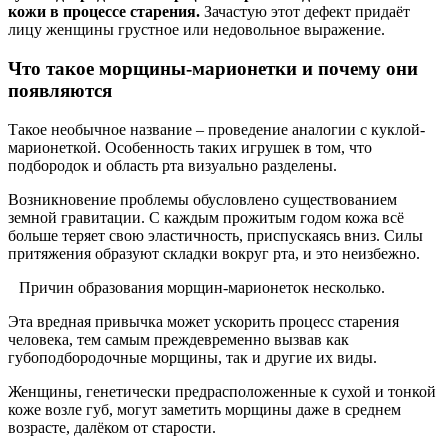
кожи в процессе старения.
Зачастую этот дефект придаёт
лицу женщины грустное или недовольное выражение.
Что такое морщины-марионетки и почему они
появляются
Такое необычное название – проведение аналогии с куклой-
марионеткой. Особенность таких игрушек в том, что
подбородок и область рта визуально разделены.
Возникновение проблемы обусловлено существованием
земной гравитации. С каждым прожитым годом кожа всё
больше теряет свою эластичность, приспускаясь вниз. Силы
притяжения образуют складки вокруг рта, и это неизбежно.
Причин образования морщин-марионеток несколько.
Эта вредная привычка может ускорить процесс старения
человека, тем самым преждевременно вызвав как
губоподбородочные морщины, так и другие их виды.
Женщины, генетически предрасположенные к сухой и тонкой
коже возле губ, могут заметить морщины даже в среднем
возрасте, далёком от старости.