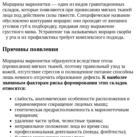
Морщины марионетки — один из видов гравитационных
складок, которые появляются при провисании мягких тканей
лица под действием силы тяжести. Специфическое название
обусловлено контурами морщин: они проходят от внешних
уголков губ к подбородку, придавая лицу выражение
грустного мима. Устранение так называемых морщин скорби
у рта и их профилактика требует комплексного подхода.
Причины появления
Морщины марионетки образуются вследствие птоза
(провисания) мягких тканей, поэтому правильный уход за
кожей, отсутствие стрессов и полноценное питание способны
лишь немного отсрочить образование дефекта.
К наиболее
значимым факторам риска формирования этих складок
относятся
:
слабость, анатомические особенности расположения и
неравномерное сокращение лицевых мышц;
генетическая предрасположенность к марионеточным
морщинам;
удаление части зубов, челюстные травмы;
неправильное положение лица во время сна;
профессиональная деятельность (певцы, флейтисты);