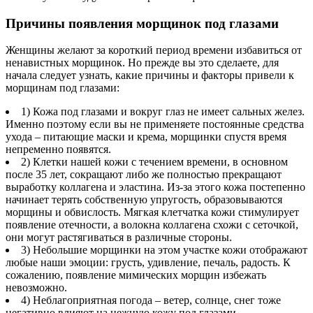
Причины появления морщинок под глазами
Женщины желают за короткий период времени избавиться от
ненавистных морщинок. Но прежде вы это сделаете, для
начала следует узнать, какие причины и факторы привели к
морщинам под глазами:
1) Кожа под глазами и вокруг глаз не имеет сальных желез.
Именно поэтому если вы не применяете постоянные средства
ухода – питающие маски и крема, морщинки спустя время
непременно появятся.
2) Клетки нашей кожи с течением времени, в основном
после 35 лет, сокращают либо же полностью прекращают
выработку коллагена и эластина. Из-за этого кожа постепенно
начинает терять собственную упругость, образовываются
морщины и обвислость. Мягкая клетчатка кожи стимулирует
появление отечности, а волокна коллагена схожи с сеточкой,
они могут растягиваться в различные стороны.
3) Небольшие морщинки на этом участке кожи отображают
любые наши эмоции: грусть, удивление, печаль, радость. К
сожалению, появление мимических морщин избежать
невозможно.
4) Неблагоприятная погода – ветер, солнце, снег тоже
негативно влияют на нежную кожу под глазами.