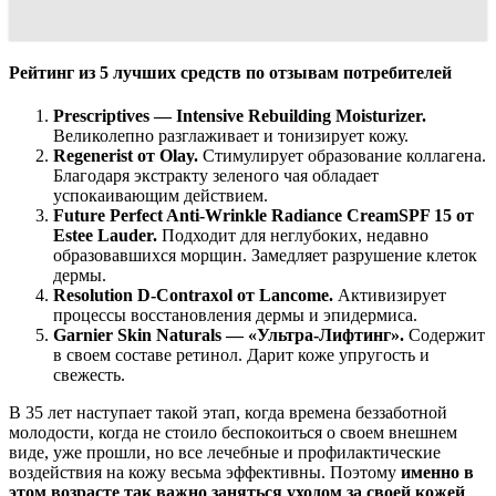
Рейтинг из 5 лучших средств по отзывам потребителей
Prescriptives — Intensive Rebuilding Moisturizer.
Великолепно разглаживает и тонизирует кожу.
Regenerist от Olay.
Стимулирует образование коллагена.
Благодаря экстракту зеленого чая обладает
успокаивающим действием.
Future Perfect Anti-Wrinkle Radiance CreamSPF 15 от
Estee Lauder.
Подходит для неглубоких, недавно
образовавшихся морщин. Замедляет разрушение клеток
дермы.
Resolution D-Contraxol от Lancome.
Активизирует
процессы восстановления дермы и эпидермиса.
Garnier Skin Naturals — «Ультра-Лифтинг».
Содержит
в своем составе ретинол. Дарит коже упругость и
свежесть.
В 35 лет наступает такой этап, когда времена беззаботной
молодости, когда не стоило беспокоиться о своем внешнем
виде, уже прошли, но все лечебные и профилактические
воздействия на кожу весьма эффективны. Поэтому
именно в
этом возрасте так важно заняться уходом за своей кожей
,