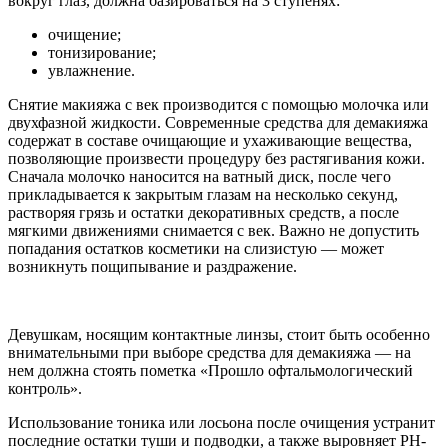
вокруг глаз, должна базироваться на 3 ступенях:
очищение;
тонизирование;
увлажнение.
Снятие макияжа с век производится с помощью молочка или
двухфазной жидкости. Современные средства для демакияжа
содержат в составе очищающие и ухаживающие вещества,
позволяющие произвести процедуру без растягивания кожи.
Сначала молочко наносится на ватный диск, после чего
прикладывается к закрытым глазам на несколько секунд,
растворяя грязь и остатки декоративных средств, а после
мягкими движениями снимается с век. Важно не допустить
попадания остатков косметики на слизистую — может
возникнуть пощипывание и раздражение.
Девушкам, носящим контактные линзы, стоит быть особенно
внимательными при выборе средства для демакияжа — на
нем должна стоять пометка «Прошло офтальмологический
контроль».
Использование тоника или лосьона после очищения устранит
последние остатки туши и подводки, а также выровняет PH-