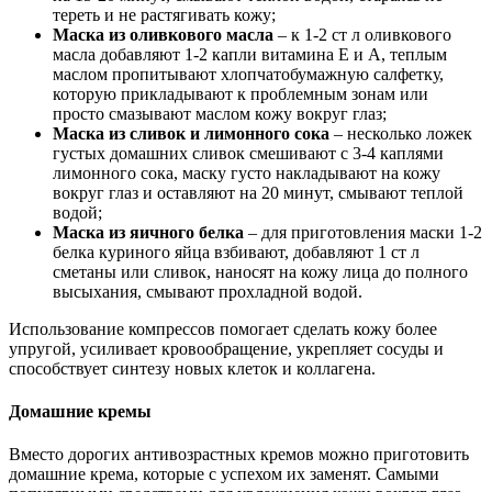
тереть и не растягивать кожу;
Маска из оливкового масла
– к 1-2 ст л оливкового
масла добавляют 1-2 капли витамина Е и А, теплым
маслом пропитывают хлопчатобумажную салфетку,
которую прикладывают к проблемным зонам или
просто смазывают маслом кожу вокруг глаз;
Маска из сливок и лимонного сока
– несколько ложек
густых домашних сливок смешивают с 3-4 каплями
лимонного сока, маску густо накладывают на кожу
вокруг глаз и оставляют на 20 минут, смывают теплой
водой;
Маска из яичного белка
– для приготовления маски 1-2
белка куриного яйца взбивают, добавляют 1 ст л
сметаны или сливок, наносят на кожу лица до полного
высыхания, смывают прохладной водой.
Использование компрессов помогает сделать кожу более
упругой, усиливает кровообращение, укрепляет сосуды и
способствует синтезу новых клеток и коллагена.
Домашние кремы
Вместо дорогих антивозрастных кремов можно приготовить
домашние крема, которые с успехом их заменят. Самыми