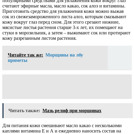
популярными средствами для увлажнения кожи вокруг глаз
считают эфирные масла, масло какао, сок алоэ и витамины.
Приготовить средство для увлажнения кожи можно выжав
сок из свежезамороженного листа алоэ, которым смазывают
кожу вокруг глаз перед сном. Для этого срезают нижние,
мясистые листья растения старше 3-х лет, их помещают на
стуки в морозильник, а затем – выжимают сок или протирают
кожу разрезанным листом растения.
Читайте так же:
Морщины на лбу
приметы
Читать также:
Мазь релиф при морщинах
Для питания кожи смешивают масло какао с несколькими
каплями витамина Е и А и ежедневно наносить состав на