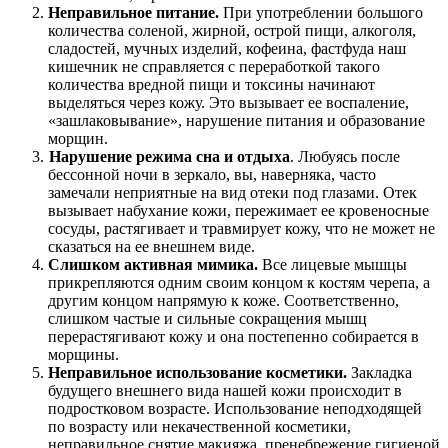
Неправильное питание.
При употреблении большого
количества соленой, жирной, острой пищи, алкоголя,
сладостей, мучных изделий, кофеина, фастфуда наш
кишечник не справляется с переработкой такого
количества вредной пищи и токсины начинают
выделяться через кожу. Это вызывает ее воспаление,
«зашлаковывание», нарушение питания и образование
морщин.
Нарушение режима сна и отдыха
. Любуясь после
бессонной ночи в зеркало, вы, наверняка, часто
замечали неприятные на вид отеки под глазами. Отек
вызывает набухание кожи, пережимает ее кровеносные
сосуды, растягивает и травмирует кожу, что не может не
сказаться на ее внешнем виде.
Слишком активная мимика.
Все лицевые мышцы
прикрепляются одним своим концом к костям черепа, а
другим концом напрямую к коже. Соответственно,
слишком частые и сильные сокращения мышц
перерастягивают кожу и она постепенно собирается в
морщины.
Неправильное использование косметики.
Закладка
будущего внешнего вида нашей кожи происходит в
подростковом возрасте. Использование неподходящей
по возрасту или некачественной косметики,
неправильное снятие макияжа, пренебрежение гигиеной