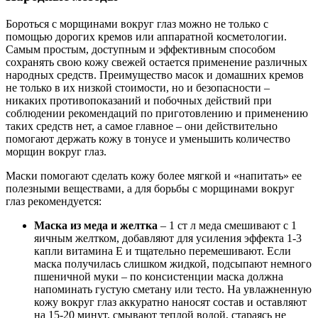
Бороться с морщинами вокруг глаз можно не только с
помощью дорогих кремов или аппаратной косметологии.
Самым простым, доступным и эффективным способом
сохранять свою кожу свежей остается применение различных
народных средств. Преимущество масок и домашних кремов
не только в их низкой стоимости, но и безопасности –
никаких противопоказаний и побочных действий при
соблюдении рекомендаций по приготовлению и применению
таких средств нет, а самое главное – они действительно
помогают держать кожу в тонусе и уменьшить количество
морщин вокруг глаз.
Маски помогают сделать кожу более мягкой и «напитать» ее
полезными веществами, а для борьбы с морщинами вокруг
глаз рекомендуется:
Маска из меда и желтка
– 1 ст л меда смешивают с 1
яичным желтком, добавляют для усиления эффекта 1-3
капли витамина Е и тщательно перемешивают. Если
маска получилась слишком жидкой, подсыпают немного
пшеничной муки – по консистенции маска должна
напоминать густую сметану или тесто. На увлажненную
кожу вокруг глаз аккуратно наносят состав и оставляют
на 15-20 минут, смывают теплой водой, стараясь не