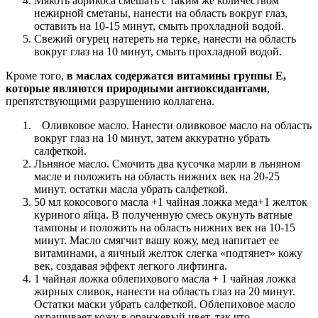
Мякоть абрикоса смешать с таким же количеством
нежирной сметаны, нанести на область вокруг глаз,
оставить на 10-15 минут, смыть прохладной водой.
Свежий огурец натереть на терке, нанести на область
вокруг глаз на 10 минут, смыть прохладной водой.
Кроме того,
в маслах содержатся витамины группы Е,
которые являются природными антиоксидантами
,
препятствующими разрушению коллагена.
Оливковое масло. Нанести оливковое масло на область
вокруг глаз на 10 минут, затем аккуратно убрать
салфеткой.
Льняное масло. Смочить два кусочка марли в льняном
масле и положить на область нижних век на 20-25
минут. остатки масла убрать салфеткой.
50 мл кокосового масла +1 чайная ложка меда+1 желток
куриного яйца. В полученную смесь окунуть ватные
тампоны и положить на область нижних век на 10-15
минут. Масло смягчит вашу кожу, мед напитает ее
витаминами, а яичный желток слегка «подтянет» кожу
век, создавая эффект легкого лифтинга.
1 чайная ложка облепихового масла + 1 чайная ложка
жирных сливок, нанести на область глаз на 20 минут.
Остатки маски убрать салфеткой. Облепиховое масло
окрашивает кожу в оранжевый цвет, так что