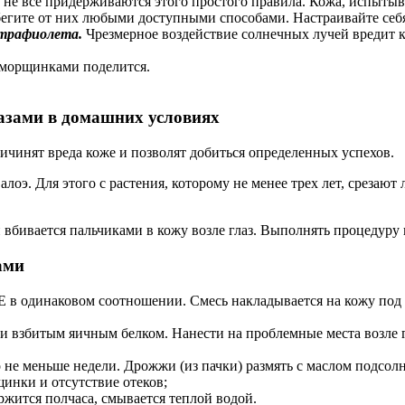
ко не все придерживаются этого простого правила. Кожа, испыты
 бегите от них любыми доступными способами. Настраивайте себя
ьтрафиолета.
Чрезмерное воздействие солнечных лучей вредит ко
 морщинками поделится.
азами в домашних условиях
ичинят вреда коже и позволят добиться определенных успехов.
оэ. Для этого с растения, которому не менее трех лет, срезают
вбивается пальчиками в кожу возле глаз. Выполнять процедуру н
ами
Е в одинаковом соотношении. Смесь накладывается на кожу под г
и взбитым яичным белком. Нанести на проблемные места возле г
о не меньше недели. Дрожжи (из пачки) размять с маслом подсол
инки и отсутствие отеков;
жится полчаса, смывается теплой водой.