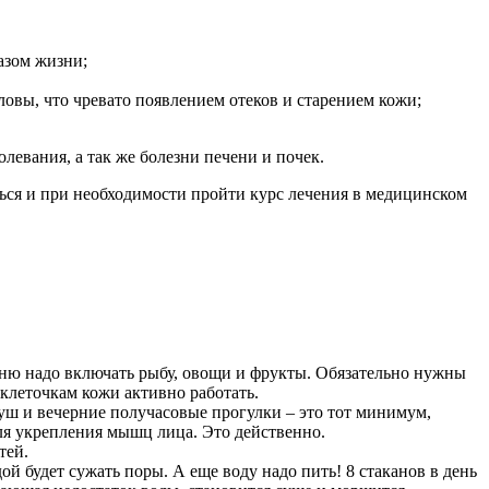
азом жизни;
овы, что чревато появлением отеков и старением кожи;
евания, а так же болезни печени и почек.
ться и при необходимости пройти курс лечения в медицинском
меню надо включать рыбу, овощи и фрукты. Обязательно нужны
клеточкам кожи активно работать.
ш и вечерние получасовые прогулки – это тот минимум,
ля укрепления мышц лица. Это действенно.
тей.
 будет сужать поры. А еще воду надо пить! 8 стаканов в день