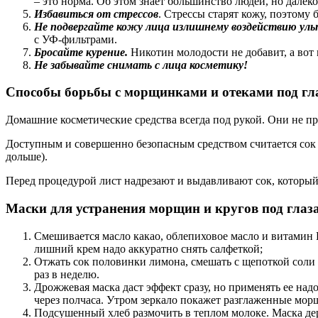
– это норма. Об этом знает большинство людей, но дале
Избавиться от стрессов
. Стрессы старят кожу, поэтому
Не подвергайте кожу лица излишнему воздействию ул
с УФ-фильтрами.
Бросайте курение.
Никотин молодости не добавит, а вот
Не забывайте снимать с лица косметику!
Способы борьбы с морщинками и отеками под гл
Домашние косметические средства всегда под рукой. Они не пр
Доступным и совершенно безопасным средством считается сок ал
дольше).
Перед процедурой лист надрезают и выдавливают сок, который 
Маски для устранения морщин и кругов под глаз
Смешивается масло какао, облепиховое масло и витамин 
лишний крем надо аккуратно снять салфеткой;
Отжать сок половинки лимона, смешать с щепоткой соли 
раз в неделю.
Дрожжевая маска даст эффект сразу, но применять ее над
через полчаса. Утром зеркало покажет разглаженные морщ
Подсушенный хлеб размочить в теплом молоке. Маска дер