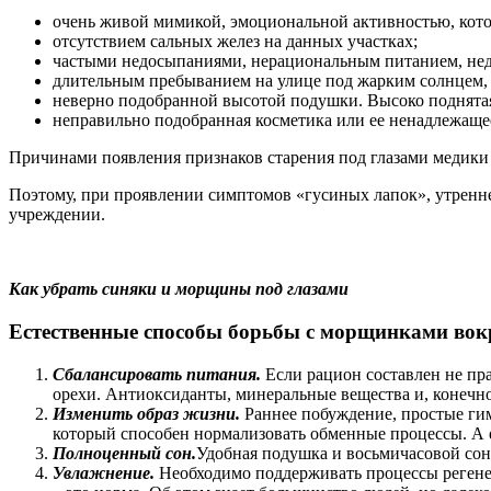
очень живой мимикой, эмоциональной активностью, котор
отсутствием сальных желез на данных участках;
частыми недосыпаниями, нерациональным питанием, недо
длительным пребыванием на улице под жарким солнцем, 
неверно подобранной высотой подушки. Высоко поднятая 
неправильно подобранная косметика или ее ненадлежащее
Причинами появления признаков старения под глазами медики н
Поэтому, при проявлении симптомов «гусиных лапок», утренне
учреждении.
Как убрать синяки и морщины под глазами
Естественные способы борьбы с морщинками вок
Сбалансировать питания.
Если рацион составлен не пра
орехи. Антиоксиданты, минеральные вещества и, конечно
Изменить образ жизни.
Раннее побуждение, простые гим
который способен нормализовать обменные процессы. А е
Полноценный сон.
Удобная подушка и восьмичасовой сон 
Увлажнение.
Необходимо поддерживать процессы регенера