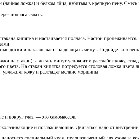
й (чайная ложка) и белком яйца, взбитым в крепкую пену. Смесь
ерез полчаса смыть.
такана кипятка и настаивается полчаса. Настой процеживается. 
зами.
ые диски и накладывают на двадцать минут. Подойдет и зелен
и на стакан) за десять минут успокоит и расслабит кожу, сгла
го цвета. На стакан кипятка потребуется столовая ложка цвета 
, увлажнят кожу и разгладят мелкие морщины.
 и вокруг глаз, — это самомассаж.
колачивающие и поглаживающие. Двигаться надо от внутренних
з наносится специальный крем, предназначенный для ухода за ко