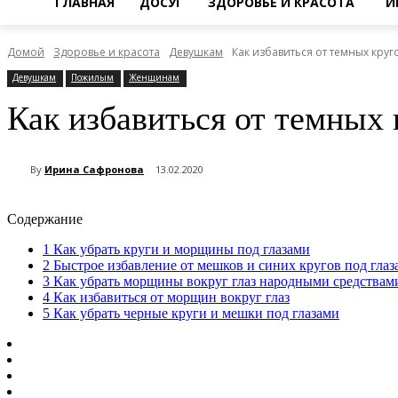
ГЛАВНАЯ
ДОСУГ
ЗДОРОВЬЕ И КРАСОТА
И
Домой
Здоровье и красота
Девушкам
Как избавиться от темных кру
Девушкам
Пожилым
Женщинам
Как избавиться от темных 
By
Ирина Сафронова
13.02.2020
Содержание
1
Как убрать круги и морщины под глазами
2
Быстрое избавление от мешков и синих кругов под глаз
3
Как убрать морщины вокруг глаз народными средствам
4
Как избавиться от морщин вокруг глаз
5
Как убрать черные круги и мешки под глазами