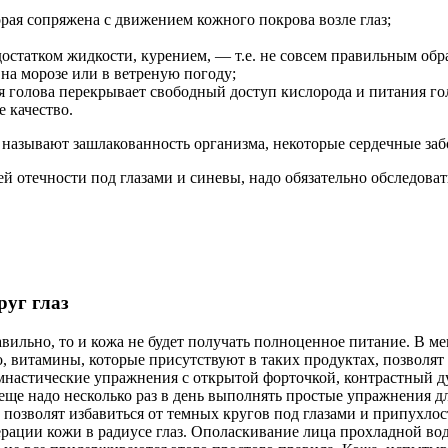
ая сопряжена с движением кожного покрова возле глаз;
статком жидкости, курением, — т.е. не совсем правильным обр
на морозе или в ветреную погоду;
голова перекрывает свободный доступ кислорода и питания гол
 качество.
азывают зашлакованность организма, некоторые сердечные забол
й отечности под глазами и синевы, надо обязательно обследова
руг глаз
вильно, то и кожа не будет получать полноценное питание. В 
, витамины, которые присутствуют в таких продуктах, позволят 
настические упражнения с открытой форточкой, контрастный ду
ще надо несколько раз в день выполнять простые упражнения д
позволят избавиться от темных кругов под глазами и припухлос
ции кожи в радиусе глаз. Ополаскивание лица прохладной водой