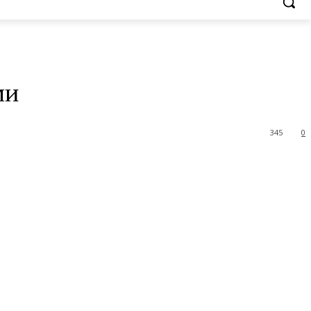
ми
345
0