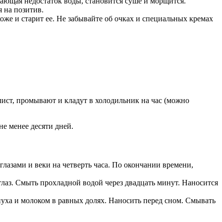
вающая недостаток воды, становится суше и морщится.
 на позитив.
же и старит ее. Не забывайте об очках и специальных кремах
 лист, промывают и кладут в холодильник на час (можно
е менее десяти дней.
лазами и веки на четверть часа. По окончании времени,
лаз. Смыть прохладной водой через двадцать минут. Наносится
нуха и молоком в равных долях. Наносить перед сном. Смывать