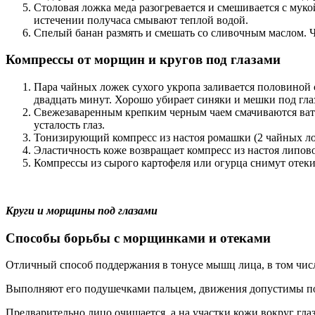
Столовая ложка меда разогревается и смешивается с муко
истечении получаса смывают теплой водой.
Спелый банан размять и смешать со сливочным маслом. Ч
Компрессы от морщин и кругов под глазами
Пара чайных ложек сухого укропа заливается половиной с
двадцать минут. Хорошо убирает синяки и мешки под гла
Свежезаваренным крепким черным чаем смачиваются ватн
усталость глаз.
Тонизирующий компресс из настоя ромашки (2 чайных ложк
Эластичность коже возвращает компресс из настоя липово
Компрессы из сырого картофеля или огурца снимут отеки
Круги и морщины под глазами
Способы борьбы с морщинками и отеками
Отличный способ поддержания в тонусе мышц лица, в том числе
Выполняют его подушечками пальцем, движения допустимы по
Предварительно лицо очищается, а на участки кожи вокруг гла