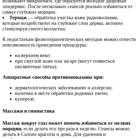
возникают микроочаги, где образуется молодой здоровый
эпидермис. После нескольких сеансов реально избавиться от
самых глубоких морщин.
Термаж
— обработка участка кожи радиоволнами,
которые воздействуют на глубокие слои дермы, активно
стимулируя синтез коллагена.
К недостаткам физиотерапевтических методов можно отнести
невозможность проведения процедуры:
на верхнем веке;
при смуглой коже или загаре (могут появиться
пигментные пятна).
Аппаратные способы противопоказаны при:
дерматологических заболеваниях и аллергии;
наличии в месте обработки родимых пятен;
куперозе.
Массажи и гимнастика
Массаж вокруг глаз может помочь избавиться от мелких
морщин,
если делать его три раза в неделю. Сеансы можно
делать в Салоне красоты и дома. Для удаления и