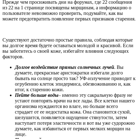
Прежде чем просиживать дни на форумах, где 22 сообщения
из 22 на 1 странице посвящены морщинам, а информацию о
пользователе невозможно проверить, подумайте, как вы
можете предотвратить появление первых признаков старения.
Существуют достаточно простые правила, соблюдая которые
вы долгое время будете оставаться молодой и красивой. Если
вы заботитесь о своей коже, избегайте влияния следующих
факторов.
Долгое воздействие прямых солнечных лучей
. Вы
думаете, прекрасные аристократки избегали долго
бывать на солнце просто так? УФ-излучение приводит к
огрубению клеток эпидермиса, обезвоживанию и, как
итог, к старению кожи.
Пейте больше воды
– именно эту сакральную фразу не
устают повторять врачи на все лады. Все клетки нашего
организма нуждаются во влаге, но больше всего
страдает от ее недостатка кожа. Она становится сухой,
шелушится, появляется ощущение стянутости, затем
наступает потеря эластичности и вот вы уже судорожно
думаете, как избавиться от первых мелких морщин на
лице.