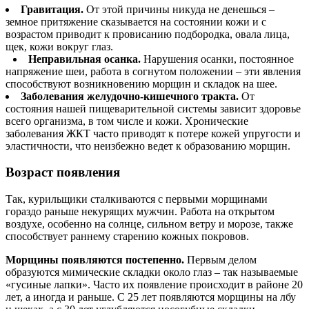
Гравитация.
От этой причины никуда не денешься –
земное притяжение сказывается на состоянии кожи и с
возрастом приводит к провисанию подбородка, овала лица,
щек, кожи вокруг глаз.
Неправильная осанка.
Нарушения осанки, постоянное
напряжение шеи, работа в согнутом положении – эти явления
способствуют возникновению морщин и складок на шее.
Заболевания желудочно-кишечного тракта.
От
состояния нашей пищеварительной системы зависит здоровье
всего организма, в том числе и кожи. Хронические
заболевания ЖКТ часто приводят к потере кожей упругости и
эластичности, что неизбежно ведет к образованию морщин.
Возраст появления
Так, курильщики сталкиваются с первыми морщинами
гораздо раньше некурящих мужчин. Работа на открытом
воздухе, особенно на солнце, сильном ветру и морозе, также
способствует раннему старению кожных покровов.
Морщины появляются постепенно.
Первым делом
образуются мимические складки около глаз – так называемые
«гусиные лапки». Часто их появление происходит в районе 20
лет, а иногда и раньше. С 25 лет появляются морщины на лбу