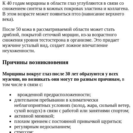
К 40 годам морщины в области глаз углубляются в связи со
снижением синтеза в кожных покровах эластина и коллагена.
В этом возрасте может появиться птоз (нависание верхнего
века).
После 50 кожа в рассматриваемой области может стать
дряблой, покрытой сеточкой морщин, из-за возрастного
снижения уровня тестостерона в организме. Это придает
мужчине усталый вид, создает ложное впечатление
неухоженности.
Причины возникновения
Морщины вокруг глаз после 30 лет образуются у всех
мужчин, но возникать они могут по разным причинам,
в
том числе в связи с:
врожденной предрасположенности;
длительном пребывании в климатически
неблагоприятных условиях (холод, жара, сильный ветер,
сухой воздух) в связи с работой или занятиями спортом;
активной мимикой;
плохим зрением с постоянной привычкой щуриться;
регулярным недосыпанием;
стрессом;