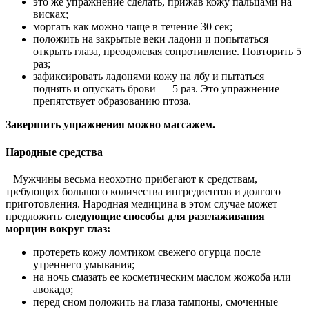
это же упражнение сделать, прижав кожу пальцами на
висках;
моргать как можно чаще в течение 30 сек;
положить на закрытые веки ладони и попытаться
открыть глаза, преодолевая сопротивление. Повторить 5
раз;
зафиксировать ладонями кожу на лбу и пытаться
поднять и опускать брови — 5 раз. Это упражнение
препятствует образованию птоза.
Завершить упражнения можно массажем.
Народные средства
Мужчины весьма неохотно прибегают к средствам,
требующих большого количества ингредиентов и долгого
приготовления. Народная медицина в этом случае может
предложить
следующие способы для разглаживания
морщин вокруг глаз:
протереть кожу ломтиком свежего огурца после
утреннего умывания;
на ночь смазать ее косметическим маслом жожоба или
авокадо;
перед сном положить на глаза тампоны, смоченные