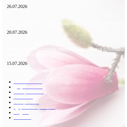
26.07.2026
Лечение зубов в Китае: качество мирового уровня по разумной цене
20.07.2026
Осетинские пироги: история, традиции приготовления и особенност
национальной кухни
15.07.2026
Популярные категории
Пожилым
2933
Девушкам
2924
Женщинам
2911
Советы
60
Интересно
58
Здоровье и красота
52
Мода
33
Разное
32