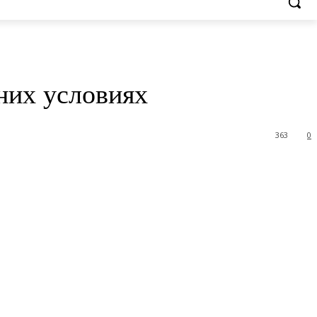
них условиях
363
0