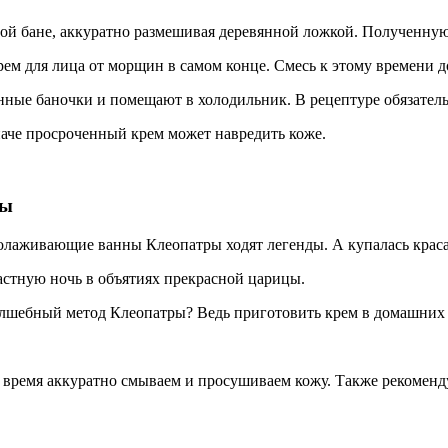
ой бане, аккуратно размешивая деревянной ложкой. Полученную
рем для лица от морщин в самом конце. Смесь к этому времени 
ые баночки и помещают в холодильник. В рецептуре обязательн
наче просроченный крем может навредить коже.
ры
олаживающие ванны Клеопатры ходят легенды. А купалась красав
стную ночь в объятиях прекрасной царицы.
лшебный метод Клеопатры? Ведь приготовить крем в домашних 
я время аккуратно смываем и просушиваем кожу. Также рекомен