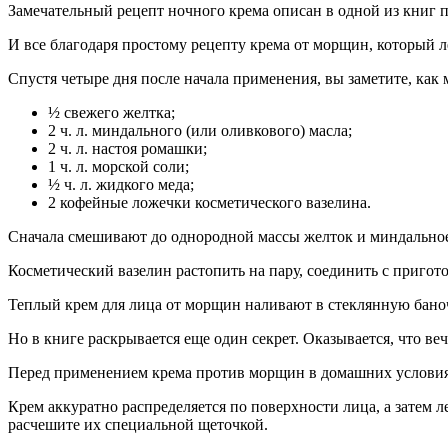
Замечательный рецепт ночного крема описан в одной из книг п
И все благодаря простому рецепту крема от морщин, который л
Спустя четыре дня после начала применения, вы заметите, как
½ свежего желтка;
2 ч. л. миндального (или оливкового) масла;
2 ч. л. настоя ромашки;
1 ч. л. морской соли;
½ ч. л. жидкого меда;
2 кофейные ложечки косметического вазелина.
Сначала смешивают до однородной массы желток и миндальное
Косметический вазелин растопить на пару, соединить с приго
Теплый крем для лица от морщин наливают в стеклянную бано
Но в книге раскрывается еще один секрет. Оказывается, что ве
Перед применением крема против морщин в домашних условиях
Крем аккуратно распределяется по поверхности лица, а затем 
расчешите их специальной щеточкой.