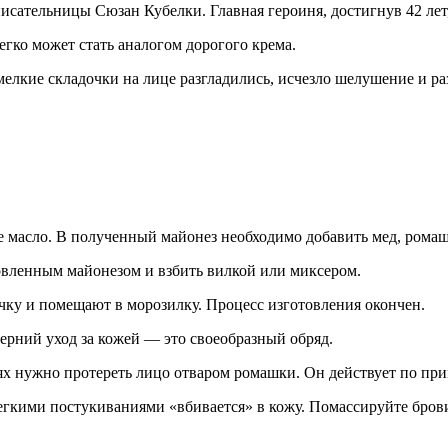
исательницы Сюзан Кубелки. Главная героиня, достигнув 42 лет
егко может стать аналогом дорогого крема.
 мелкие складочки на лице разгладились, исчезло шелушение и р
 масло. В полученный майонез необходимо добавить мед, ромаш
товленным майонезом и взбить вилкой или миксером.
чку и помещают в морозилку. Процесс изготовления окончен.
черний уход за кожей — это своеобразный обряд.
 нужно протереть лицо отваром ромашки. Он действует по при
легкими постукиваниями «вбивается» в кожу. Помассируйте бров