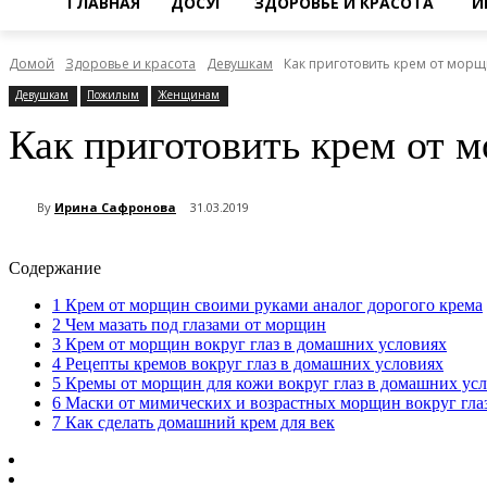
ГЛАВНАЯ
ДОСУГ
ЗДОРОВЬЕ И КРАСОТА
И
Домой
Здоровье и красота
Девушкам
Как приготовить крем от морщ
Девушкам
Пожилым
Женщинам
Как приготовить крем от 
By
Ирина Сафронова
31.03.2019
Содержание
1
Крем от морщин своими руками аналог дорогого крема
2
Чем мазать под глазами от морщин
3
Крем от морщин вокруг глаз в домашних условиях
4
Рецепты кремов вокруг глаз в домашних условиях
5
Кремы от морщин для кожи вокруг глаз в домашних ус
6
Маски от мимических и возрастных морщин вокруг гла
7
Как сделать домашний крем для век