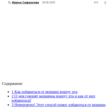
By
Ирина Сафронова
28.08.2020
513
0
Содержание
1
Как избавиться от морщин вокруг рта
2
О чем говорят морщины вокруг рта и как от них
избавиться?
3
Невероятно! Этот способ помог избавиться от морщин