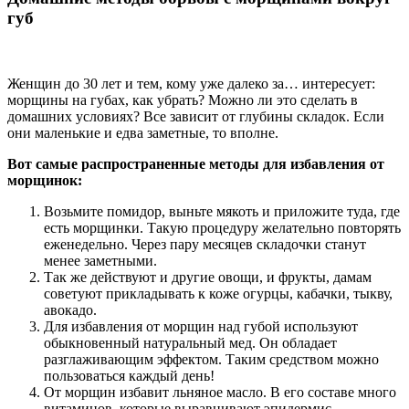
губ
Женщин до 30 лет и тем, кому уже далеко за… интересует:
морщины на губах, как убрать? Можно ли это сделать в
домашних условиях? Все зависит от глубины складок. Если
они маленькие и едва заметные, то вполне.
Вот самые распространенные методы для избавления от
морщинок:
Возьмите помидор, выньте мякоть и приложите туда, где
есть морщинки. Такую процедуру желательно повторять
еженедельно. Через пару месяцев складочки станут
менее заметными.
Так же действуют и другие овощи, и фрукты, дамам
советуют прикладывать к коже огурцы, кабачки, тыкву,
авокадо.
Для избавления от морщин над губой используют
обыкновенный натуральный мед. Он обладает
разглаживающим эффектом. Таким средством можно
пользоваться каждый день!
От морщин избавит льняное масло. В его составе много
витаминов, которые выравнивают эпидермис.