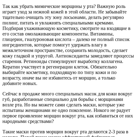
Так как убрать мимические морщины у рта? Важную роль
играет уход за нежной кожей в этой области. Не забывайте
тщательно очищать эту зону лосьонами, делать регулярно
пилинг, питать и увлажнять специальными кремами.
Подбирая ухаживающую косметику, смотрите на входящие в
его состав омолаживающие компоненты. Витамины,
глицерин, гиалуроновая кислота – далеко не полный список
ингредиентов, которые помогут удержать влагу в
межклеточном пространстве, сохранить молодость, сделает
кожу гладкой и упругой. Антиоксиданты замедляют процессы
старения. Ретиноиды стимулируют выработку коллагена.
Кератин участвует в регенерации клеток. Обязательно
выбирайте косметику, подходящую по типу кожи и по
возрасту, иначе вы не избавитесь от морщин, а только
добавите новых.
Сейчас в продаже много специальных масок для кожи вокруг
губ, разработанные специально для борьбы с морщинами
возле рта. Но вы можете сами сделать маски, которые уже
испытаны женщинами не одно поколение. Никого не радует
первое проявление морщин вокруг рта, как избавиться от них
народными средствами?
Такие маски против морщин вокруг рта делаются 2-3 раза в