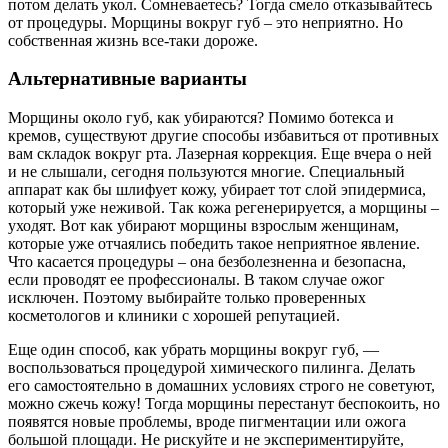
потом делать укол. Сомневаетесь? Тогда смело отказывайтесь
от процедуры. Морщины вокруг губ – это неприятно. Но
собственная жизнь все-таки дороже.
Альтернативные варианты
Морщины около губ, как убираются? Помимо ботекса и
кремов, существуют другие способы избавиться от противных
вам складок вокруг рта. Лазерная коррекция. Еще вчера о ней
и не слышали, сегодня пользуются многие. Специальный
аппарат как бы шлифует кожу, убирает тот слой эпидермиса,
который уже неживой. Так кожа регенерируется, а морщины –
уходят. Вот как убирают морщины взрослым женщинам,
которые уже отчаялись победить такое неприятное явление.
Что касается процедуры – она безболезненна и безопасна,
если проводят ее профессионалы. В таком случае ожог
исключен. Поэтому выбирайте только проверенных
косметологов и клиники с хорошей репутацией.
Еще один способ, как убрать морщины вокруг губ, —
воспользоваться процедурой химического пилинга. Делать
его самостоятельно в домашних условиях строго не советуют,
можно сжечь кожу! Тогда морщины перестанут беспокоить, но
появятся новые проблемы, вроде пигментации или ожога
большой площади. Не рискуйте и не экспериментируйте,