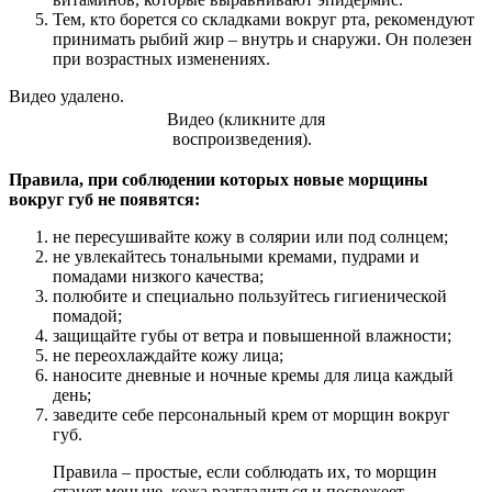
Тем, кто борется со складками вокруг рта, рекомендуют
принимать рыбий жир – внутрь и снаружи. Он полезен
при возрастных изменениях.
Видео удалено.
Видео (кликните для
воспроизведения).
Правила, при соблюдении которых новые морщины
вокруг губ не появятся:
не пересушивайте кожу в солярии или под солнцем;
не увлекайтесь тональными кремами, пудрами и
помадами низкого качества;
полюбите и специально пользуйтесь гигиенической
помадой;
защищайте губы от ветра и повышенной влажности;
не переохлаждайте кожу лица;
наносите дневные и ночные кремы для лица каждый
день;
заведите себе персональный крем от морщин вокруг
губ.
Правила – простые, если соблюдать их, то морщин
станет меньше, кожа разгладиться и посвежеет.