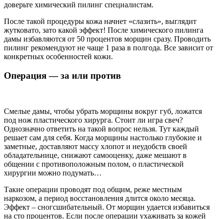
доверьте химический пилинг специалистам.
После такой процедуры кожа начнет «слазить», выглядит
жутковато, зато какой эффект! После химического пилинга
дамы избавляются от 50 процентов морщин сразу. Проводить
пилинг рекомендуют не чаще 1 раза в полгода. Все зависит от
конкретных особенностей кожи.
Операция — за или против
Смелые дамы, чтобы убрать морщины вокруг губ, ложатся
под нож пластического хирурга. Стоит ли игра свеч?
Однозначно ответить на такой вопрос нельзя. Тут каждый
решает сам для себя. Когда морщины настолько глубокие и
заметные, доставляют массу хлопот и неудобств своей
обладательнице, снижают самооценку, даже мешают в
общении с противоположным полом, о пластической
хирургии можно подумать…
Такие операции проводят под общим, реже местным
наркозом, а период восстановления длится около месяца.
Эффект – сногсшибательный. От морщин удается избавиться
на сто процентов. Если после операции ухаживать за кожей