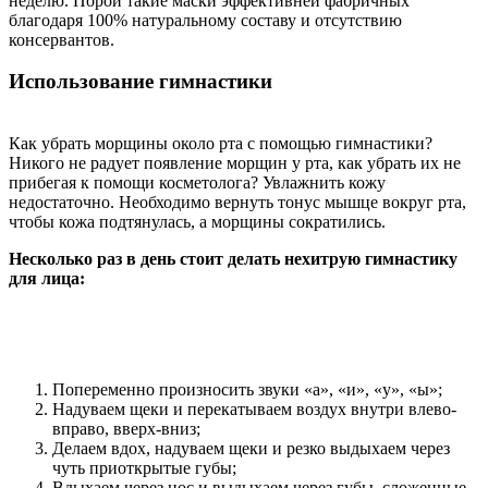
неделю. Порой такие маски эффективней фабричных
благодаря 100% натуральному составу и отсутствию
консервантов.
Использование гимнастики
Как убрать морщины около рта с помощью гимнастики?
Никого не радует появление морщин у рта, как убрать их не
прибегая к помощи косметолога? Увлажнить кожу
недостаточно. Необходимо вернуть тонус мышце вокруг рта,
чтобы кожа подтянулась, а морщины сократились.
Несколько раз в день стоит делать нехитрую гимнастику
для лица:
Попеременно произносить звуки «a», «и», «у», «ы»;
Надуваем щеки и перекатываем воздух внутри влево-
вправо, вверх-вниз;
Делаем вдох, надуваем щеки и резко выдыхаем через
чуть приоткрытые губы;
Вдыхаем через нос и выдыхаем через губы, сложенные