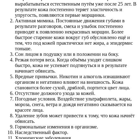
вырабатываться естественным путём уже после 25 лет. В
результате кожа постепенно теряет эластичность и
упругость, появляются первые морщинки.
Активная мимика. Постоянные движения губами в
результате разговоров, смеха и улыбок постепенно
приводят к появлению некрасивых морщин. Более
быстрое старение кожи вокруг губ обусловлено ещё и
тем, что под кожей практически нет жира, а эпидермис
тоньше.
Сон лицом в подушку или в положении на боку.
Резкая потеря веса. Когда объёмы уходят слишком
быстро, кожа не успевает подтянуться и в результате
начинает обвисать.
Вредные привычки. Никотин и алкоголь изнашивают
организм и негативно влияют на внешность. Кожа
становится более сухой, дряблой, портится цвет лица.
Отсутствие должного ухода за кожей.
Погодные условия. Воздействие ультрафиолета, жары,
мороза, снега, ветра и дождя негативно сказывается на
красоте лица.
Удаление зубов может привести к тому, что кожа начнёт
обвисать.
Гормональные изменения в организме.
Наследственный фактор.
Хронические заболевания.