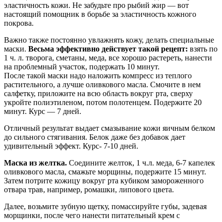
эластичность кожи. Не забудьте про рыбий жир — вот
настоящий помощник в борьбе за эластичность кожного
покрова.
Важно также постоянно увлажнять кожу, делать специальные
маски.
Весьма эффективно действует такой рецепт:
взять по
1 ч. л. творога, сметаны, меда, все хорошо растереть, нанести
на проблемный участок, подержать 10 минут.
После такой маски надо наложить компресс из теплого
растительного, а лучше оливкового масла. Смочите в нем
салфетку, приложите на всю область вокруг рта, сверху
укройте полиэтиленом, потом полотенцем. Подержите 20
минут. Курс — 7 дней.
Отличный результат выдает смазывание кожи яичным белком
до сильного стягивания. Белок даже без добавок дает
удивительный эффект. Курс- 7-10 дней.
Маска из желтка.
Соедините желток, 1 ч.л. меда, 6-7 капелек
оливкового масла, смажьте морщины, подержите 15 минут.
Затем потрите кожицу вокруг рта кубиком замороженного
отвара трав, например, ромашки, липового цвета.
Далее, возьмите зубную щетку, помассируйте губы, задевая
морщинки, после чего нанести питательный крем с