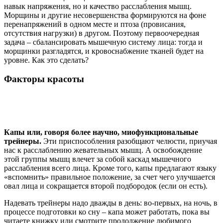
навык напряжения, но и качество расслабления мышц.
Морщины и другие несовершенства формируются на фоне
перенапряжений в одном месте и птоза (провисания,
отсутствия нагрузки) в другом. Поэтому первоочередная
задача – сбалансировать мышечную систему лица: тогда и
морщинки разгладятся, и кровоснабжение тканей будет на
уровне. Как это сделать?
Факторы красоты
Капы или, говоря более научно, миофункциональные
трейнеры.
Эти приспособления разобщают челюсти, приучая
нас к расслаблению жевательных мышц. А освобождение
этой группы мышц влечет за собой каскад мышечного
расслабления всего лица. Кроме того, капы предлагают языку
«вспомнить» правильное положение, за счет чего улучшается
овал лица и сокращается второй подбородок (если он есть).
Надевать трейнеры надо дважды в день: во-первых, на ночь, в
процессе подготовки ко сну – капа может работать, пока вы
читаете книжку или смотрите продолжение любимого