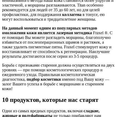
неинвазивного метода наша кожа становится более упругой и
эластичной, а морщины разглаживаются. Titan особенно
рекомендуется для людей от 35 до 60 лет, но для целей
профилактики, для поддержания
коллагена
в тонусе, ею
могут воспользоваться и тридцатилетние женщины.
На данный момент одним из популярных методов
омоложения кожи является лазерная методика
Fraxel ®. С
ее помощью Вы можете разгладить морщины, благополучно
избавиться от послеоперационных шрамов и растяжек, а
также удалить пигментные пятна. Fraxel стимулирует кожу и
восстанавливает ее способность к регенерации. Наилучшие
результаты достигаются после серии из 3-5 процедур.
Борьба с признаками старения должна осуществляться на двух
уровнях — при помощи косметологических процедур и
ежедневного ухода. Правильная косметологическая
диагностика,
подбор косметики
именно под Вашу кожу —
залог Вашего успеха в борьбе с морщинами и старением
кожи!
10 продуктов, которые нас старят
Одни из самых вредных продуктов, включая
сладкие,
жирные и полуфабрикаты
не только прибавляют нам