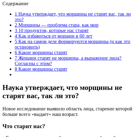
Содержание
1
Наука утверждает, что морщины не старят вас, так ли
это?
2
Морщины — проблема стара, как мир
3
10 продуктов, которые нас старят
4
Как избавиться от морщин в 60 лет
5
Как на самом деле формируются морщины (и как это
остановить)
6
Какие морщины старят
7
Женщин старят не морщины, а выражение лица?
Согласны с этим?
8
Какие морщины старят
Наука утверждает, что морщины не
старят вас, так ли это?
Новое исследование выявило область лица, старение которой
больше всего «выдает» наш возраст.
Что старит нас?