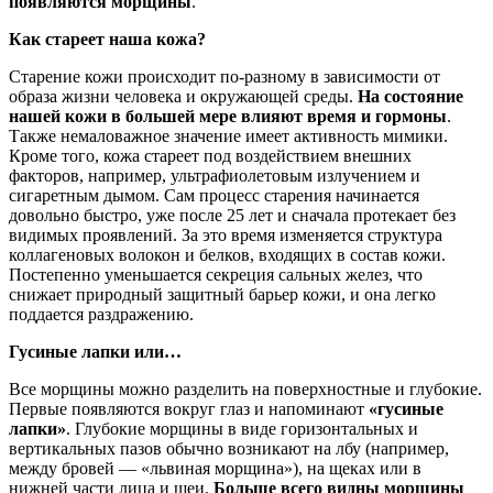
появляются морщины
.
Как стареет наша кожа?
Старение кожи происходит по-разному в зависимости от
образа жизни человека и окружающей среды.
На состояние
нашей кожи в большей мере влияют время и гормоны
.
Также немаловажное значение имеет активность мимики.
Кроме того, кожа стареет под воздействием внешних
факторов, например, ультрафиолетовым излучением и
сигаретным дымом. Сам процесс старения начинается
довольно быстро, уже после 25 лет и сначала протекает без
видимых проявлений. За это время изменяется структура
коллагеновых волокон и белков, входящих в состав кожи.
Постепенно уменьшается секреция сальных желез, что
снижает природный защитный барьер кожи, и она легко
поддается раздражению.
Гусиные лапки или…
Все морщины можно разделить на поверхностные и глубокие.
Первые появляются вокруг глаз и напоминают
«гусиные
лапки»
. Глубокие морщины в виде горизонтальных и
вертикальных пазов обычно возникают на лбу (например,
между бровей — «львиная морщина»), на щеках или в
нижней части лица и шеи.
Больше всего видны морщины