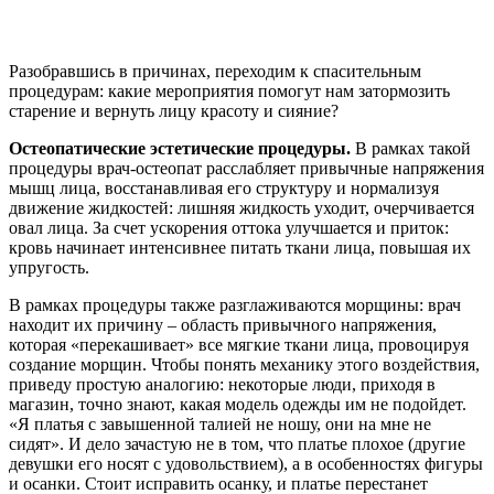
Разобравшись в причинах, переходим к спасительным
процедурам: какие мероприятия помогут нам затормозить
старение и вернуть лицу красоту и сияние?
Остеопатические эстетические процедуры.
В рамках такой
процедуры врач-остеопат расслабляет привычные напряжения
мышц лица, восстанавливая его структуру и нормализуя
движение жидкостей: лишняя жидкость уходит, очерчивается
овал лица. За счет ускорения оттока улучшается и приток:
кровь начинает интенсивнее питать ткани лица, повышая их
упругость.
В рамках процедуры также разглаживаются морщины: врач
находит их причину – область привычного напряжения,
которая «перекашивает» все мягкие ткани лица, провоцируя
создание морщин. Чтобы понять механику этого воздействия,
приведу простую аналогию: некоторые люди, приходя в
магазин, точно знают, какая модель одежды им не подойдет.
«Я платья с завышенной талией не ношу, они на мне не
сидят». И дело зачастую не в том, что платье плохое (другие
девушки его носят с удовольствием), а в особенностях фигуры
и осанки. Стоит исправить осанку, и платье перестанет