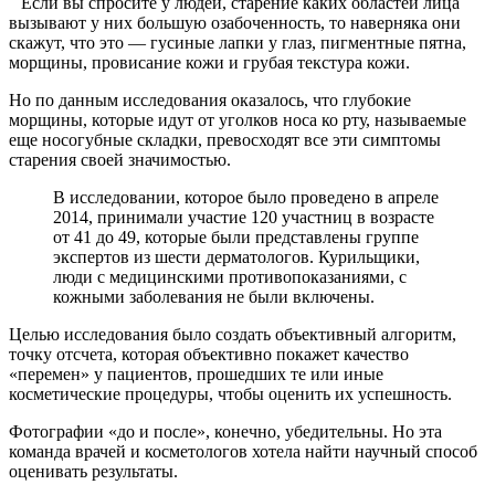
Если вы спросите у людей, старение каких областей лица
вызывают у них большую озабоченность, то наверняка они
скажут, что это — гусиные лапки у глаз, пигментные пятна,
морщины, провисание кожи и грубая текстура кожи.
Но по данным исследования оказалось, что глубокие
морщины, которые идут от уголков носа ко рту, называемые
еще носогубные складки, превосходят все эти симптомы
старения своей значимостью.
В исследовании, которое было проведено в апреле
2014, принимали участие 120 участниц в возрасте
от 41 до 49, которые были представлены группе
экспертов из шести дерматологов. Курильщики,
люди с медицинскими противопоказаниями, с
кожными заболевания не были включены.
Целью исследования было создать объективный алгоритм,
точку отсчета, которая объективно покажет качество
«перемен» у пациентов, прошедших те или иные
косметические процедуры, чтобы оценить их успешность.
Фотографии «до и после», конечно, убедительны. Но эта
команда врачей и косметологов хотела найти научный способ
оценивать результаты.