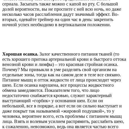
сериала. Засыпать также можно с капой во рту. С большой
долей вероятности, вы не проспите с ней всю ночь, но даже
несколько часов расслабления дадут значимый эффект. Во-
вторых, одевайте трейнер на один час в день: закрепить
ночной успех необходимо в вертикальном положении.
Хорошая осанка.
Залог качественного питания тканей (то
есть хорошего притока артериальной крови и быстрого оттока
венозной крови и лимфы) – это красивая стройная осанка.
Почему? Мы привыкли в уме разделять свой организм на
отдельные зоны, тогда как на самом деле в теле все связано.
Питание мышц и отток жидкости от лица происходит через
шею. Если осанка нарушена, все процессы жидкостного
обмена замедляются. Показателем того, что лицо
недостаточно снабжается кровью, служит характерный
выступающий «горбик» у основания шеи. Если он
небольшой, все в порядке, а вот если он сильно выступает и
даже покрыт так называемой «жировой подушкой», то у
человека, вероятнее всего, есть проблемы с питанием мышц
лица. Взять и волевым усилием распрямить, расслабить шею,
к сожалению, невозможно, ведь она является частью всего