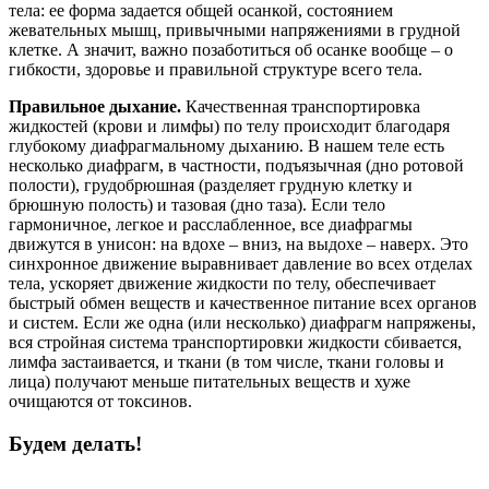
тела: ее форма задается общей осанкой, состоянием
жевательных мышц, привычными напряжениями в грудной
клетке. А значит, важно позаботиться об осанке вообще – о
гибкости, здоровье и правильной структуре всего тела.
Правильное дыхание.
Качественная транспортировка
жидкостей (крови и лимфы) по телу происходит благодаря
глубокому диафрагмальному дыханию. В нашем теле есть
несколько диафрагм, в частности, подъязычная (дно ротовой
полости), грудобрюшная (разделяет грудную клетку и
брюшную полость) и тазовая (дно таза). Если тело
гармоничное, легкое и расслабленное, все диафрагмы
движутся в унисон: на вдохе – вниз, на выдохе – наверх. Это
синхронное движение выравнивает давление во всех отделах
тела, ускоряет движение жидкости по телу, обеспечивает
быстрый обмен веществ и качественное питание всех органов
и систем. Если же одна (или несколько) диафрагм напряжены,
вся стройная система транспортировки жидкости сбивается,
лимфа застаивается, и ткани (в том числе, ткани головы и
лица) получают меньше питательных веществ и хуже
очищаются от токсинов.
Будем делать!