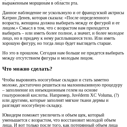
выраженным морщинам в области рта.
Данное наблюдение не ускользнуло и от французской актрисы
Катрин Денев, которая сказала: «После определенного
возраста, женщина должна выбирать между ее фигурой и ее
лицом.» Смысл в том, что с возрастом нам приходится
выбирать – или иметь более полное, а значит, и более молодое
лицо, но в придачу к нему расплывшееся тело. Или иметь
хорошую фигуру, но тогда лицо будет выглядеть старше.
Но это в прошлом. Сегодня нам больше не придется выбирать
между отсутствием фигуры и молодым лицом.
Что можно сделать?
Чтобы выровнять носогубные складки и стать заметно
моложе, достаточно решиться на малоинвазивную процедуру
– заполнение их инъекционным гелем на основе
гиалуроновой кислоты. Например, Juvéderm XC Voluma, (?)
или другими, которые заполнят мягкие ткани дермы и
разглядят носогубную складку.
Ювидерм поможет увеличить и объем щек, который
уменьшается с возрастом, что восстановит молодой объем
лица. И вот только после того, как потерянный объем лица