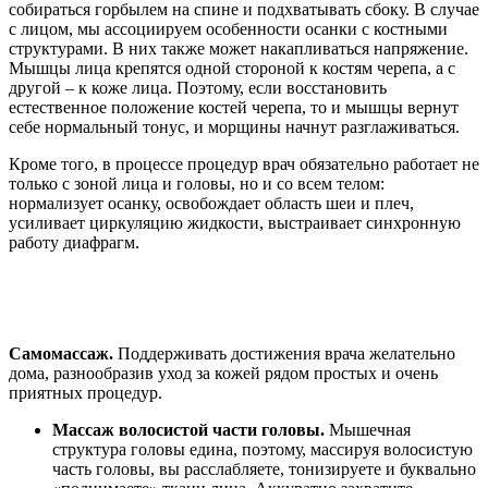
собираться горбылем на спине и подхватывать сбоку. В случае
с лицом, мы ассоциируем особенности осанки с костными
структурами. В них также может накапливаться напряжение.
Мышцы лица крепятся одной стороной к костям черепа, а с
другой – к коже лица. Поэтому, если восстановить
естественное положение костей черепа, то и мышцы вернут
себе нормальный тонус, и морщины начнут разглаживаться.
Кроме того, в процессе процедур врач обязательно работает не
только с зоной лица и головы, но и со всем телом:
нормализует осанку, освобождает область шеи и плеч,
усиливает циркуляцию жидкости, выстраивает синхронную
работу диафрагм.
Самомассаж.
Поддерживать достижения врача желательно
дома, разнообразив уход за кожей рядом простых и очень
приятных процедур.
Массаж волосистой части головы.
Мышечная
структура головы едина, поэтому, массируя волосистую
часть головы, вы расслабляете, тонизируете и буквально