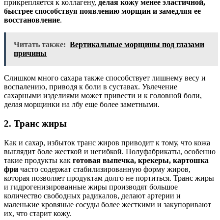
прикрепляется к коллагену,
делая кожу менее эластичной,
быстрее способствуя появлению морщин и замедляя ее
восстановление
.
Читать также:
Вертикальные морщины под глазами
причины
Слишком много сахара также способствует лишнему весу и
воспалению, приводя к боли в суставах. Увлечение
сахарными изделиями может привести и к головной боли,
делая морщинки на лбу еще более заметными.
2. Транс жиры
Как и сахар, избыток транс жиров приводит к тому, что кожа
выглядит боле жесткой и негибкой. Полуфабрикаты, особенно
такие продукты как
готовая выпечка, крекеры, картошка
фри
часто содержат стабилизированную форму жиров,
которая позволяет продуктам долго не портиться. Транс жиры
и гидрогенизированные жиры производят большое
количество свободных радикалов, делают артерии и
маленькие кровяные сосуды более жесткими и закупоривают
их, что старит кожу.