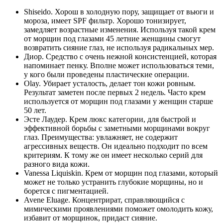
Shiseido. Хорош в холодную пору, защищает от вьюги и
мороза, имеет SPF фильтр. Хорошо тонизирует,
замедляет возрастные изменения. Используя такой крем
от морщин под глазами 45 летние женщины смогут
возвратить сияние глаз, не используя радикальных мер.
Диор. Средство с очень нежной консистенцией, которая
напоминает пенку. Вполне может использоваться теми,
у кого были проведены пластические операции.
Olay. Убирает усталость, делает тон кожи ровным.
Результат заметен после первых 2 недель. Часто крем
используется от морщин под глазами у женщин старше
50 лет.
Эсте Лаудер. Крем люкс категории, для быстрой и
эффективной борьбы с заметными морщинами вокруг
глаз. Преимущества: увлажняет, не содержит
агрессивных веществ. Он идеально подходит по всем
критериям. К тому же он имеет несколько серий для
разного вида кожи.
Vanessa Liquiskin. Крем от морщин под глазами, который
может не только устранить глубокие морщины, но и
борется с пигментацией.
Avene Eluage. Концентрират, справляющийся с
мимическими проявлениями поможет омолодить кожу,
избавит от морщинок, придаст сияние.