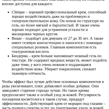
вполне доступна для каждого:
Clinique – хороший профессиональный крем, способный
хорошо воздействовать даже на проблемную и
гиперчувствительную кожу. Он похож по структуре на
гель, но более мягкий и бархатистый. И также очень
хорошо подходит для устранения усталости и
маскировки черных кругов.
Виши – подойдет для девушек от 27 до 30 лет. А также
имеет гелевую консистенцию и наносится с помощью
специальных роликов. Главным компонентом есть
гиалуроновая кислота.
Биодерма – крем больше напоминает нежный гель по
текстуре. Не содержит вредных веществ, может подойти
даже теми, у кого очень нежная и поддающаяся
воздействию кожа. Убирает покраснения, снижает
тканевую отёчность.
Чтобы эффект был лучше действие основных компонентов в
разы увеличивают, плюс добавляют особые добавки. Они
замедляют старение гораздо лучше. Но такие кремы
предполагают также и особый уход за кожей. Регулярность
посещения косметолога в таком случае, придадут
эффективности. Действующий крем от морщин под глазами –
часть полного спектра услуг по тщательному уходу за кожей