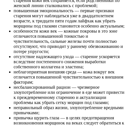
старения кожи век сохраняется, если родственники по
женской линии сталкивались с проблемой;
повышенная эмоциональность — первые признаки
старения могут наблюдаться уже в двадцатилетнем
возрасте, к тридцати пяти годам лайфхак как убрать
морщины под глазами становится особенно актуальным;
особенности кожи век — кожные покровы в это зоне
отличаются повышенной тонкостью и
чувствительность, сальные железы почти полностью
отсутствуют, что приводит у раннему обезвоживанию и
потере упругости;
отсутствие надлежащего ухода — старение ускоряется
вследствие постепенного снижения выработки
собственного коллагена и эластина;
неблагоприятная внешняя среда — кожа вокруг век
отличается повышенной чувствительностью к внешним
факторам;
несбалансированный рацион — чрезмерное
злоупотребление или ограничение в еде может привести
к преждевременному старению и актуализации
проблемы как убрать сетку морщин под глазами;
неправильный образ жизни, злоупотребление вредными
привычками;
привычка щурить глаза — в целях предотвращения
возникновения морщинок на веках следует обратиться к