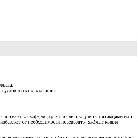
врата.
и условий использования.
с пятнами от кофе,чая,грязи после прогулки с питомцами или
 избавляет от необходимости перевозить тяжёлые ковры
теров,свяжитесь с нами и убедитесь в реальности сервиса. Ваш