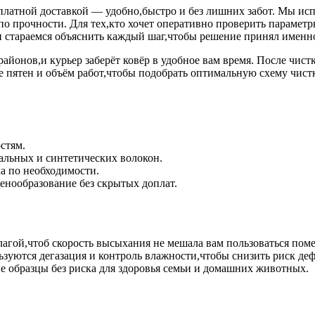
латной доставкой — удобно,быстро и без лишних забот. Мы исп
по прочности. Для тех,кто хочет оперативно проверить параметр
 стараемся объяснить каждый шаг,чтобы решение принял именн
айонов,и курьер заберёт ковёр в удобное вам время. После чист
пятен и объём работ,чтобы подобрать оптимальную схему чистки
стям.
альных и синтетических волокон.
ка по необходимости.
енообразование без скрытых доплат.
гой,чтоб скорость высыхания не мешала вам пользоваться пом
зуются дегазация и контроль влажности,чтобы снизить риск деф
 образцы без риска для здоровья семьи и домашних животных.