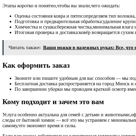
Этапы коротко и понятно,чтобы вы знали,чего ожидать:
Оценка состояния ковра и пятен:определяем тип волокна
Подготовка и предварительная обработка:удаление крупны
Химчистка и сушка:бережная чистка,минимальная влага и
Итоговая проверка и доставка:ковёр возвращается сухим
Читать также:
Ваши ножки в надежных руках: Все, что 
Как оформить заказ
Звоните или пишите удобным для вас способом — мы под
Бесплатная доставка распространяется на город Минск и 
По завершении уборки мы проводим краткий осмотр вмес
Кому подходит и зачем это вам
Услуга особенно актуальна для семей с детьми и животными,оф
следы от бытовой химии — всё это мы устраняем с минимальны
самому,что экономит время и силы.
Если вам нужна действительно качественная химчистка ковров 