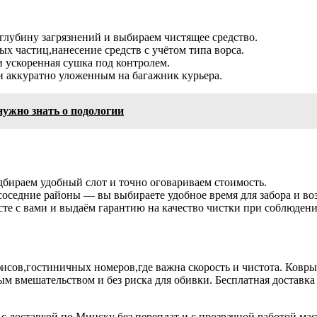
,глубину загрязнений и выбираем чистящее средство.
х частиц,нанесение средств с учётом типа ворса.
 ускоренная сушка под контролем.
 и аккуратно уложенным на багажник курьера.
нужно знать о подологии
бираем удобный слот и точно оговариваем стоимость.
соседние районы — вы выбираете удобное время для забора и воз
те с вами и выдаём гарантию на качество чистки при соблюдени
исов,гостиничных номеров,где важна скорость и чистота. Ковры 
м вмешательством и без риска для обивки. Бесплатная доставка
с доставкой по Минску без переплат и с прозрачной работой мас