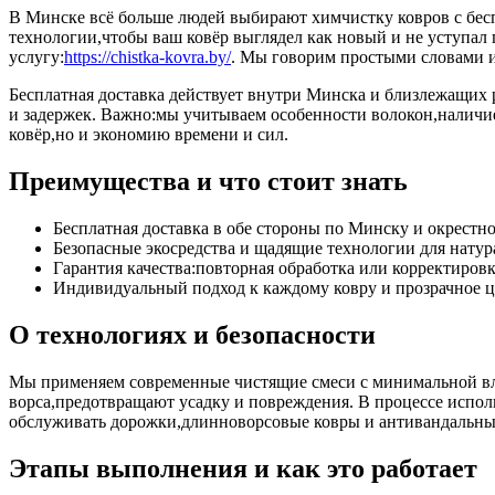
В Минске всё больше людей выбирают химчистку ковров с бесп
технологии,чтобы ваш ковёр выглядел как новый и не уступал 
услугу:
https://chistka-kovra.by/
. Мы говорим простыми словами и
Бесплатная доставка действует внутри Минска и близлежащих р
и задержек. Важно:мы учитываем особенности волокон,наличие 
ковёр,но и экономию времени и сил.
Преимущества и что стоит знать
Бесплатная доставка в обе стороны по Минску и окрестно
Безопасные экосредства и щадящие технологии для натур
Гарантия качества:повторная обработка или корректиров
Индивидуальный подход к каждому ковру и прозрачное ц
О технологиях и безопасности
Мы применяем современные чистящие смеси с минимальной вла
ворса,предотвращают усадку и повреждения. В процессе исполь
обслуживать дорожки,длинноворсовые ковры и антивандальные
Этапы выполнения и как это работает