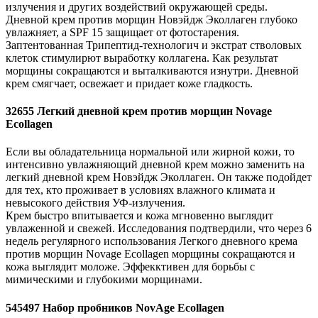
излучения и других воздействий окружающей среды.
Дневной крем против морщин Новэйдж Эколлаген глубоко
увлажняет, а SPF 15 защищает от фотостарения.
Заптентованная Трипептид-технологич и экстрат стволовых
клеток стимулирют выработку коллагена. Как результат
морщины сокращаются и выталкиваются изнутри. Дневной
крем смягчает, освежает и придает коже гладкость.
32655 Легкий дневной крем против морщин Novage
Ecollagen
Если вы обладательница нормальной или жирной кожи, то
интенсивно увлажняющий дневной крем можно заменить на
легкий дневной крем Новэйдж Эколлаген. Он также подойдет
для тех, кто проживает в условиях влажного климата и
невысокого действия УФ-излучения.
Крем быстро впитывается и кожа мгновенно выглядит
увлаженной и свежей. Исследования подтвердили, что через 6
недель регулярного использования Легкого дневного крема
против морщин Novage Ecollagen морщины сокращаются и
кожа выглядит моложе. Эффекктивен для борьбы с
мимическими и глубокими морщинами.
545497 Набор пробников NovAge Ecollagen