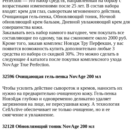
Perfection — это набор средств, направленный на борьбу с
возрастными изменениями после 25 лет. В состав набора
входят: крем для глаз, сывороткам мгновенного действия,
Очищающая гель-пенка, Обновляющий тоник, Ночной
обновляющий крем бальзам, Дневной увлажняющий крем для
совершенства кожи.
Заказывать весь набор намного выгоднее, чем покупать все
составляющие по одному, так вы сэкономите около 2000 руб.
Кроме того, заказав комплекс Новэдж Тру Перфекшн, у вас
появится возможность купить дополнительно любые 3
средства из набора со скидкой 30%. Это можно сделать в
следующие 4 каталога после покупки комплексного ухода
NovAge True Perfection.
32596 Очищающая гель-пенка NovAge 200 мл
Чтобы усилить действие сывороток и кремов, наносить их
нужно на предварительно очищенную кожу. Гель-пенка
Новэйдж глубоко и одновременно деликатно удаляет
загрязнения на лице, не пересушивая кожу. А технология
CellActive обеспечивает не только очищение, но и ее
смягчение и увлажнение.
32128 Обновляющий тоник NovAge 200 мл