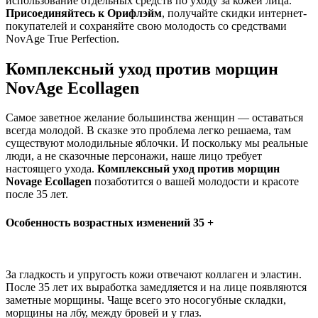
использование отдельных средств по уходу за кожей лица.
Присоединяйтесь к Орифлэйм
, получайте скидки интернет-
покупателей и сохраняйте свою молодость со средствами
NovAge True Perfection.
Комплексный уход против морщин
NovAge Ecollagen
Самое заветное желание большинства женщин — оставаться
всегда молодой. В сказке это проблема легко решаема, там
существуют молодильные яблочки. И поскольку мы реальные
люди, а не сказочные персонажи, наше лицо требует
настоящего ухода.
Комплексный уход против морщин
Novage Ecollagen
позаботится о вашей молодости и красоте
после 35 лет.
Особенность возрастных изменений 35 +
За гладкость и упругость кожи отвечают коллаген и эластин.
После 35 лет их выработка замедляется и на лице появляются
заметные морщины. Чаще всего это носогубные складки,
морщины на лбу, между бровей и у глаз.