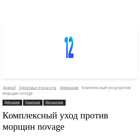
Домой
Здоровье и красота
Девушкам
Комплексный уход против
морщин novage
Девушкам
Пожилым
Женщинам
Комплексный уход против
морщин novage