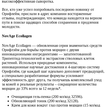
высокоэффективная сыворотка.
Все, кто уже успел попробовать последнюю новинку от
Орифлейм, прислали в адрес компании восторженные
отзывы, подтверждающие, что команда находится на верном
пути в поиске щадящих способов сохранения и продления
молодости.
NovAge Ecollagen
NovAge Ecollagen — обновленная серия знаменитых средств
Орифлэйм для борьбы против морщин с двумя
инновационными ингредиентами — запатентованной
Трипептид-технологией и экстрактом стволовых клеток
растений. Используя природные компоненты,
инновационные научные достижения и 4-шаговую систему
Орифлэйм, где каждый шаг идеально дополняет предыдущий,
а специально разработанные формулы усиливают
эффективность друг друга, ты получаешь комплексный уход
за кожей и реальные результаты – сокращение количества
морщин до 33% всего за 12 недель*.
Очищающая гель-пенка (200 мл/код 32596).
Обновляющий тоник (200 мл/код 32128).
Крем для кожи вокруг глаз против морщин (15 мл/код