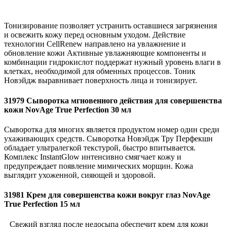
Тонизирование позволяет устранить оставшиеся загрязнения
и освежить кожу перед основным уходом. Действие
технологии CellRenew направлено на увлажнение и
обновление кожи Активные увлажняющие компоненты и
комбинации гидрокислот поддержат нужный уровень влаги в
клетках, необходимой для обменных процессов. Тоник
Новэйдж выравнивает поверхность лица и тонизирует.
31979 Сыворотка мгновенного действия для совершенства
кожи NovAge True Perfection 30 мл
Сыворотка для многих является продуктом номер один среди
ухаживающих средств. Сыворотка Новэйдж Тру Перфекшн
обладает ультралегкой текстурой, быстро впитывается.
Комплекс InstantGlow интенсивно смягчает кожу и
предупреждает появление мимических морщин. Кожа
выглядит ухоженной, сияющей и здоровой.
31981 Крем для совершенства кожи вокруг глаз NovAge
True Perfection 15 мл
Свежий взгляд после недосыпа обеспечит крем для кожи