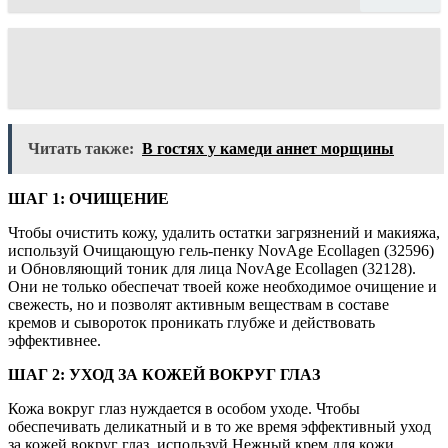
Читать также:
В гостях у камеди аннет морщины
ШАГ 1: ОЧИЩЕНИЕ
Чтобы очистить кожу, удалить остатки загрязнений и макияжа,
используй Очищающую гель-пенку NovAge Ecollagen (32596)
и Обновляющий тоник для лица NovAge Ecollagen (32128).
Они не только обеспечат твоей коже необходимое очищение и
свежесть, но и позволят активным веществам в составе
кремов и сывороток проникать глубже и действовать
эффективнее.
ШАГ 2: УХОД ЗА КОЖЕЙ ВОКРУГ ГЛАЗ
Кожа вокруг глаз нуждается в особом уходе. Чтобы
обеспечивать деликатный и в то же время эффективный уход
за кожей вокруг глаз, используй Нежный крем для кожи