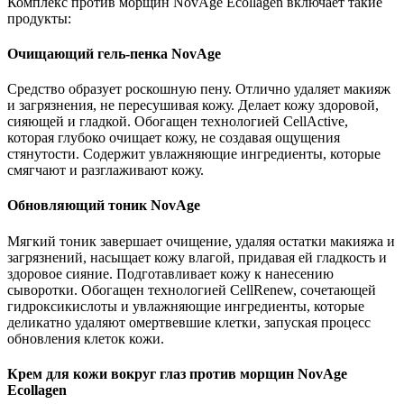
Комплекс против морщин NovAge Ecollagen включает такие
продукты:
Очищающий гель-пенка NovAge
Средство образует роскошную пену. Отлично удаляет макияж
и загрязнения, не пересушивая кожу. Делает кожу здоровой,
сияющей и гладкой. Обогащен технологией CellActive,
которая глубоко очищает кожу, не создавая ощущения
стянутости. Содержит увлажняющие ингредиенты, которые
смягчают и разглаживают кожу.
Обновляющий тоник NovAge
Мягкий тоник завершает очищение, удаляя остатки макияжа и
загрязнений, насыщает кожу влагой, придавая ей гладкость и
здоровое сияние. Подготавливает кожу к нанесению
сыворотки. Обогащен технологией CellRenew, сочетающей
гидроксикислоты и увлажняющие ингредиенты, которые
деликатно удаляют омертвевшие клетки, запуская процесс
обновления клеток кожи.
Крем для кожи вокруг глаз против морщин NovAge
Ecollagen