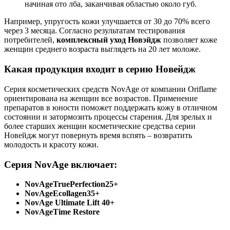
начиная ото лба, заканчивая областью около губ.
Например, упругость кожи улучшается от 30 до 70% всего
через 3 месяца. Согласно результатам тестирования
потребителей,
комплексный
уход Новэйдж
позволяет коже
женщин среднего возраста выглядеть на 20 лет моложе.
Какая продукция входит в серию Новейдж
Серия косметических средств NovAge от компании Oriflame
ориентирована на женщин все возрастов. Применение
препаратов в юности поможет поддержать кожу в отличном
состоянии и затормозить процессы старения. Для зрелых и
более старших женщин косметические средства серии
Новейдж могут повернуть время вспять – возвратить
молодость и красоту кожи.
Серия NovAge включает:
NovAge
True
Perfection
25+
NovAge
Ecollagen
35+
NovAge Ultimate Lift 40+
NovAge
Time Restore