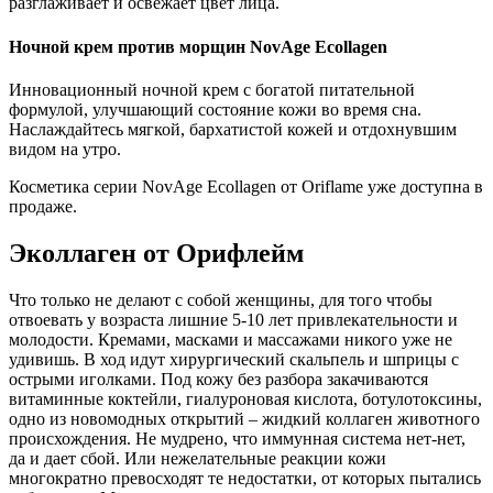
разглаживает и освежает цвет лица.
Ночной крем против морщин NovAge Ecollagen
Инновационный ночной крем с богатой питательной
формулой, улучшающий состояние кожи во время сна.
Наслаждайтесь мягкой, бархатистой кожей и отдохнувшим
видом на утро.
Косметика серии NovAge Ecollagen от Oriflame уже доступна в
продаже.
Эколлаген от Орифлейм
Что только не делают с собой женщины, для того чтобы
отвоевать у возраста лишние 5-10 лет привлекательности и
молодости. Кремами, масками и массажами никого уже не
удивишь. В ход идут хирургический скальпель и шприцы с
острыми иголками. Под кожу без разбора закачиваются
витаминные коктейли, гиалуроновая кислота, ботулотоксины,
одно из новомодных открытий – жидкий коллаген животного
происхождения. Не мудрено, что иммунная система нет-нет,
да и дает сбой. Или нежелательные реакции кожи
многократно превосходят те недостатки, от которых пытались