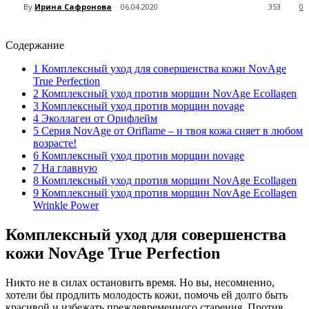
By
Ирина Сафронова
06.04.2020
353
0
Содержание
1
Комплексный уход для совершенства кожи NovAge
True Perfection
2
Комплексный уход против морщин NovAge Ecollagen
3
Комплексный уход против морщин novage
4
Эколлаген от Орифлейм
5
Серия NovAge от Oriflame – и твоя кожа сияет в любом
возрасте!
6
Комплексный уход против морщин novage
7
На главную
8
Комплексный уход против морщин NovAge Ecollagen
9
Комплексный уход против морщин NovAge Ecollagen
Wrinkle Power
Комплексный уход для совершенства
кожи NovAge True Perfection
Никто не в силах остановить время. Но вы, несомненно,
хотели бы продлить молодость кожи, помочь ей долго быть
красивой и избежать преждевременного старения. Против