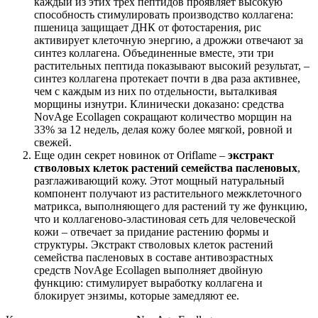
каждый из этих трех пептидов проявляет высокую
способность стимулировать производство коллагена:
пшеница защищает ДНК от фотостарения, рис
активирует клеточную энергию, а дрожжи отвечают за
синтез коллагена. Объединенные вместе, эти три
растительных пептида показывают высокий результат, –
синтез коллагена протекает почти в два раза активнее,
чем с каждым из них по отдельности, выталкивая
морщины изнутри. Клинически доказано: средства
NovAge Ecollagen сокращают количество морщин на
33% за 12 недель, делая кожу более мягкой, ровной и
свежей.
Еще один секрет новинок от Oriflame –
экстракт
стволовых клеток растений семейства пасленовых
,
разглаживающий кожу. Этот мощный натуральный
компонент получают из растительного межклеточного
матрикса, выполняющего для растений ту же функцию,
что и коллагеново-эластиновая сеть для человеческой
кожи – отвечает за придание растению формы и
структуры. Экстракт стволовых клеток растений
семейства пасленовых в составе антивозрастных
средств NovAge Ecollagen выполняет двойную
функцию: стимулирует выработку коллагена и
блокирует энзимы, которые замедляют ее.