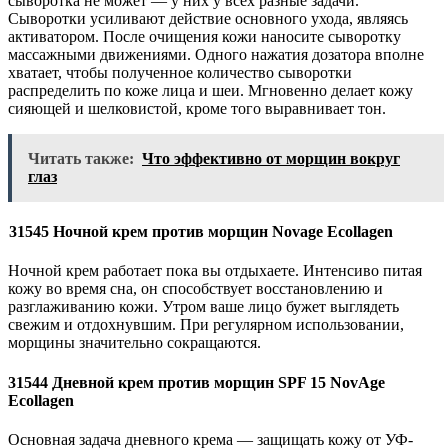
сыворотка не может — у них у всех разные задачи.
Сыворотки усиливают действие основного ухода, являясь
активатором. После очищения кожи наносите сыворотку
массажными движениями. Одного нажатия дозатора вполне
хватает, чтобы полученное количество сыворотки
распределить по коже лица и шеи. Мгновенно делает кожу
сияющей и шелковистой, кроме того выравнивает тон.
Читать также:
Что эффективно от морщин вокруг
глаз
31545 Ночной крем против морщин Novage Ecollagen
Ночной крем работает пока вы отдыхаете. Интенсиво питая
кожу во время сна, он способствует восстановлению и
разглаживанию кожи. Утром ваше лицо бужет выглядеть
свежим и отдохнувшим. При регулярном использовании,
морщины значительно сокращаются.
31544 Дневной крем против морщин SPF 15 NovAge
Ecollagen
Основная задача дневного крема — защищать кожу от УФ-