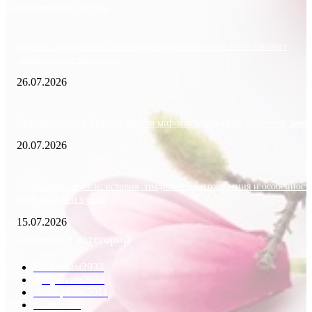
Популярные посты
Борьба с морщинами с помощью ботулинотоксина: что говорит
доказательная медицина
26.07.2026
Лечение зубов в Китае: качество мирового уровня по разумной цене
20.07.2026
Осетинские пироги: история, традиции приготовления и особенност
национальной кухни
15.07.2026
Популярные категории
Пожилым
2933
Девушкам
2924
Женщинам
2911
Советы
60