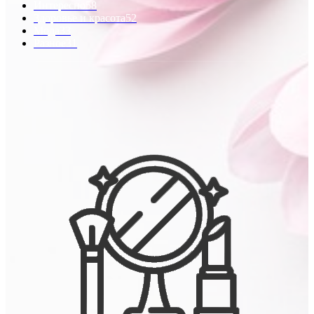
Интересно
58
Здоровье и красота
52
Мода
33
Разное
31