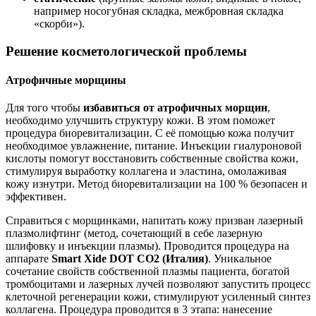
например носогубная складка, межбровная складка
«скорби»).
Решение косметологической проблемы
Атрофичные морщины
Для того чтобы
избавиться от атрофичных морщин
,
необходимо улучшить структуру кожи. В этом поможет
процедура биоревитализации. С её помощью кожа получит
необходимое увлажнение, питание. Инъекции гиалуроновой
кислоты помогут восстановить собственные свойства кожи,
стимулируя выработку коллагена и эластина, омолаживая
кожу изнутри. Метод биоревитализации на 100 % безопасен и
эффективен.
Справиться с морщинками, напитать кожу призван лазерный
плазмолифтинг (метод, сочетающий в себе лазерную
шлифовку и инъекции плазмы). Проводится процедура на
аппарате
Smart Xide DOT СО2 (Италия)
. Уникальное
сочетание свойств собственной плазмы пациента, богатой
тромбоцитами и лазерных лучей позволяют запустить процесс
клеточной регенерации кожи, стимулируют усиленный синтез
коллагена. Процедура проводится в 3 этапа: нанесение