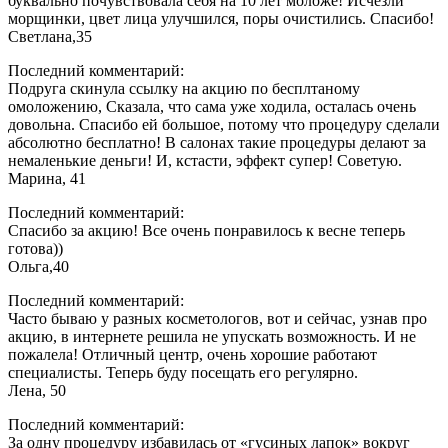
буквально почувствовала себя на 10 лет моложе! Исчезли
морщинки, цвет лица улучшился, поры очистились. Спасибо!
Светлана,35
Последний комментарий:
Подруга скинула ссылку на акцию по бесплтаному
омоложению, Сказала, что сама уже ходила, осталась очень
довольна. Спасибо ей большое, потому что процедуру сделали
абсолютно бесплатно! В салонах такие процедуры делают за
немаленькие деньги! И, кстасти, эффект супер! Советую.
Марина, 41
Последний комментарий:
Спасибо за акцию! Все очень понравилось к весне теперь
готова))
Ольга,40
Последний комментарий:
Часто бываю у разных косметологов, вот и сейчас, узнав про
акцию, в интернете решила не упускать возможность. И не
пожалела! Отличный центр, очень хорошие работают
специалисты. Теперь буду посещать его регулярно.
Лена, 50
Последний комментарий:
За одну процедуру избавилась от «гусиных лапок» вокруг