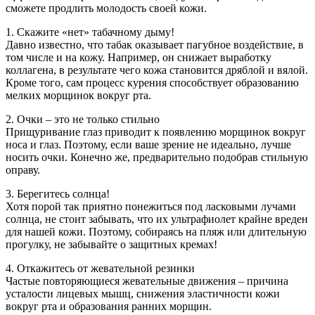
сможете продлить молодость своей кожи.
1. Скажите «нет» табачному дыму!
Давно известно, что табак оказывает пагубное воздействие, в
том числе и на кожу. Например, он снижает выработку
коллагена, в результате чего кожа становится дряблой и вялой.
Кроме того, сам процесс курения способствует образованию
мелких морщинок вокруг рта.
2. Очки – это не только стильно
Прищуривание глаз приводит к появлению морщинок вокруг
носа и глаз. Поэтому, если ваше зрение не идеально, лучше
носить очки. Конечно же, предварительно подобрав стильную
оправу.
3. Берегитесь солнца!
Хотя порой так приятно понежиться под ласковыми лучами
солнца, не стоит забывать, что их ультрафиолет крайне вреден
для нашей кожи. Поэтому, собираясь на пляж или длительную
прогулку, не забывайте о защитных кремах!
4. Откажитесь от жевательной резинки
Частые повторяющиеся жевательные движения – причина
усталости лицевых мышц, снижения эластичности кожи
вокруг рта и образования ранних морщин.