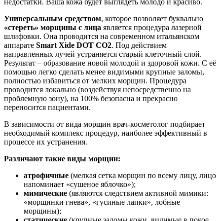
недостатки. Ваша кожа будет выглядеть молодо и красиво.
Универсальным средством
, которое позволяет буквально
«стереть» морщины с лица
является процедура лазерной
шлифовки. Она проводится на современном итальянском
аппарате
Smart Xide DOT СО2
. Под действием
направленных лучей устраняется старый клеточный слой.
Результат – образование новой молодой и здоровой кожи. С её
помощью легко сделать менее видимыми крупные заломы,
полностью избавиться от мелких морщин. Процедура
проводится локально (воздействуя непосредственно на
проблемную зону), на 100% безопасна и прекрасно
переносится пациентами.
В зависимости от вида морщин врач-косметолог подбирает
необходимый комплекс процедур, наиболее эффективный в
процессе их устранения.
Различают такие виды морщин:
атрофичные
(мелкая сетка морщин по всему лицу, лицо
напоминает «сушеное яблочко»);
мимические
(являются следствием активной мимики:
«морщинки гнева», «гусиные лапки», лобные
морщины);
статические
(крупные заломы кожи, видимые в покое,