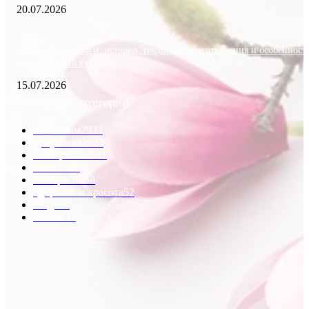
20.07.2026
Осетинские пироги: история, традиции приготовления и особенност
национальной кухни
15.07.2026
Популярные категории
Пожилым
2933
Девушкам
2924
Женщинам
2911
Советы
60
Интересно
58
Здоровье и красота
52
Мода
33
Разное
32