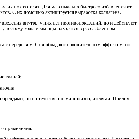
ругих показателях. Для максимально быстрого избавления от
ктов. С их помощью активируется выработка коллагена.
введения внутрь, у них нет противопоказаний, но и действуют
ов, поэтому кожа и мышцы находятся в расслабленном
мум с перерывом. Они обладают накопительным эффектом, но
ие тканей;
аточна.
и брендами, но и отечественными производителями. Причем
го применения:
кой эффективностью против общего старения кожи. Косметика