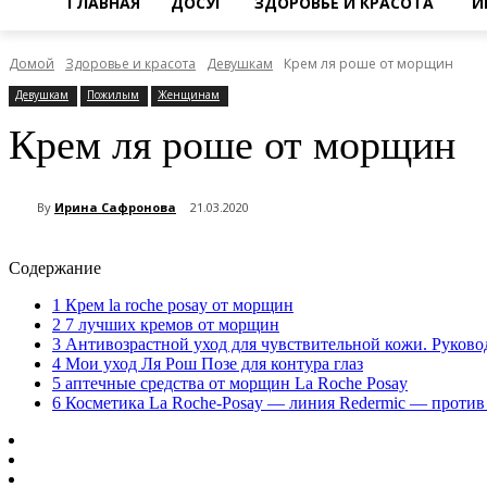
ГЛАВНАЯ
ДОСУГ
ЗДОРОВЬЕ И КРАСОТА
И
Домой
Здоровье и красота
Девушкам
Крем ля роше от морщин
Девушкам
Пожилым
Женщинам
Крем ля роше от морщин
By
Ирина Сафронова
21.03.2020
Содержание
1
Крем la roche posay от морщин
2
7 лучших кремов от морщин
3
Антивозрастной уход для чувствительной кожи. Руково
4
Мои уход Ля Рош Позе для контура глаз
5
аптечные средства от морщин La Roche Posay
6
Косметика La Roche-Posay — линия Redermic — против 