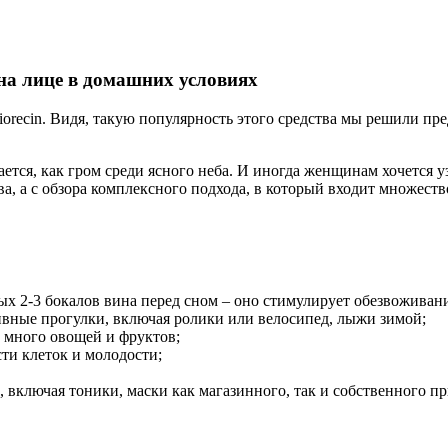
на лице в домашних условиях
recin. Видя, такую популярность этого средства мы решили пр
ется, как гром среди ясного неба. И иногда женщинам хочется у
ва, а с обзора комплексного подхода, в который входит множеств
х 2-3 бокалов вина перед сном – оно стимулирует обезвоживан
тивные прогулки, включая ролики или велосипед, лыжи зимой;
, много овощей и фруктов;
сти клеток и молодости;
 включая тоники, маски как магазинного, так и собственного п