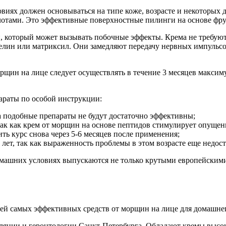
иях должен основываться на типе коже, возрасте и некоторых д
лотами. Это эффективные поверхностные пилинги на основе фру
, который может вызывать побочные эффекты. Крема не требуют 
релин или матриксил. Они замедляют передачу нервных импульс
рщин на лице следует осуществлять в течение 3 месяцев макси
араты по особой инструкции:
ица подобные препараты не будут достаточно эффективны;
так как крем от морщин на основе пептидов стимулирует опущен
ть курс снова через 5-6 месяцев после применения;
ет, так как выраженность проблемы в этом возрасте еще недост
омашних условиях выпускаются не только крутыми европейским
ей самых эффективных средств от морщин на лице для домашне
ляции и геронтологии Санкт-Петербурга. Обладают кремы высо