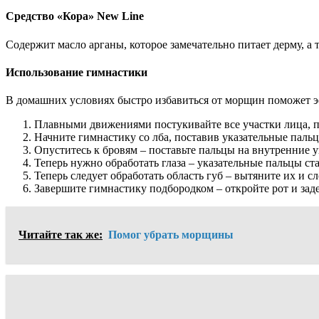
Средство «Кора» New Line
Содержит масло арганы, которое замечательно питает дерму, а 
Использование гимнастики
В домашних условиях быстро избавиться от морщин поможет э
Плавными движениями постукивайте все участки лица, по
Начните гимнастику со лба, поставив указательные пальц
Опуститесь к бровям – поставьте пальцы на внутренние у
Теперь нужно обработать глаза – указательные пальцы ст
Теперь следует обработать область губ – вытяните их и с
Завершите гимнастику подбородком – откройте рот и заде
Читайте так же:
Помог убрать морщины