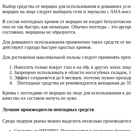
Выбор средства от морщин для использования в домашних услов
морщин на лице следует выбирать гели и эмульсии с AHA-кис
В состав пептидных кремов от морщин не входит ботулотоксин
они не так быстро, как инъекции. Обычно пептиды – это арги
состоянии, морщины не образуются.
Для домашнего использования применение таких средств от мо
действуют гораздо быстрее простых кремов.
Для достижения максимальной пользы следует применять преп
Наносить только вокруг глаз и на лбу, в других зонах л
Запрещено использовать в области носогубных складок, 
Эффект сохраняется до 6 месяцев, поэтому нужно проходи
Пептидные средства не рекомендуются женщинам до 35 л
Кремы с пептидами от морщин на лице для использования в д
качество их составов ничуть не хуже.
Лучшие производители пептидных средств
Среди лидеров рынка можно выделить несколько производител
Средства от НПЦРИЗ. Производятся в институте биорегу