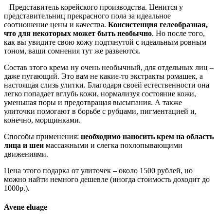
Представитель корейского производства. Ценится у
представительниц прекрасного пола за идеальное
соотношение цены и качества.
Консистенция гелеобразная,
что для некоторых может быть необычно
. Но после того,
как вы увидите свою кожу подтянутой с идеальным ровным
тоном, ваши сомнения тут же развеются.
Состав этого крема ну очень необычный, для отдельных лиц –
даже пугающий. Это вам не какие-то экстракты ромашек, а
настоящая слизь улитки. Благодаря своей естественности она
легко попадает вглубь кожи, нормализуя состояние кожи,
уменьшая поры и предотвращая высыпания. А также
улиточки помогают в борьбе с рубцами, пигментацией и,
конечно, морщинками.
Способы применения:
необходимо наносить крем на область
лица и шеи
массажными и слегка похлопывающими
движениями.
Цена этого подарка от улиточек – около 1500 рублей, но
можно найти немного дешевле (иногда стоимость доходит до
1000р.).
Avene eluage