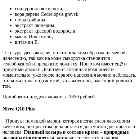
гиалуроновая кислота;
кора дерева Cedrelopsis grevei;
почки рябины;
экстракт люцерны;
экстракт красной водоросли;
масло Инка инчи;
витамин Е.
Текстура здесь жидкая, но это никаким образом не мешает
нанесению, так как на коже сыворотка становится
гелеобразной и прекрасно ложится. При этом имеет ещё и
приятный аромат. Действуют активные компоненты
моментально: уже после первого нанесения можно наблюдать,
что кожа стала подтянутой, увлажненной, имеющий ровный
тон.
Приобрести продукт можно за 2850 рублей.
Nivea Q10 Plus
Продукт немецкой марки, которая всегда славилась своим
качеством, но при этом цена остается доступной для простого
человека.
Главный козырь в составе крема – природные
активные компоненты
, которые содержатся в нашем