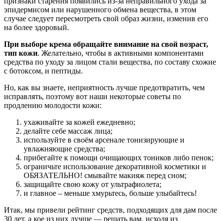
признаки старения появились из-за неправильного ухода за
эпидермисом или нарушенного обмена вещества, в этом
случае следует пересмотреть свой образ жизни, изменив его
на более здоровый.
При выборе крема обращайте внимание на свой возраст,
тип кожи
. Желательно, чтобы в активными компонентами
средства по уходу за лицом стали вещества, по составу схожие
с ботоксом, и пептиды.
Но, как вы знаете, неприятность лучше предотвратить, чем
исправлять, поэтому вот наши некоторые советы по
продлению молодости кожи:
ухаживайте за кожей ежедневно;
делайте себе массаж лица;
используйте в своём арсенале тонизирующие и
увлажняющие средства;
прибегайте к помощи очищающих тоников либо пенок;
ограничьте использование декоративной косметики и
ОБЯЗАТЕЛЬНО! смывайте макияж перед сном;
защищайте свою кожу от ультрафиолета;
и главное – меньше хмурьтесь, больше улыбайтесь!
Итак, мы привели рейтинг средств, подходящих для дам после
30 лет, а кое из них лучше — решать вам, исходя из