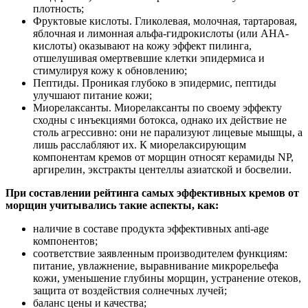
плотность;
Фруктовые кислоты. Гликолевая, молочная, тартаровая,
яблочная и лимонная альфа-гидрокислоты (или АНА-
кислоты) оказывают на кожу эффект пилинга,
отшелушивая омертвевшие клетки эпидермиса и
стимулируя кожу к обновлению;
Пептиды. Проникая глубоко в эпидермис, пептиды
улучшают питание кожи;
Миорелаксанты. Миорелаксанты по своему эффекту
сходны с инъекциями ботокса, однако их действие не
столь агрессивно: они не парализуют лицевые мышцы, а
лишь расслабляют их. К миорелаксирующим
компонентам кремов от морщин относят керамиды NP,
аргирелин, экстракты центеллы азиатской и босвелии.
При составлении рейтинга самых эффективных кремов от
морщин учитывались такие аспекты, как:
наличие в составе продукта эффективных anti-age
компонентов;
соответствие заявленным производителем функциям:
питание, увлажнение, выравнивание микрорельефа
кожи, уменьшение глубины морщин, устранение отеков,
защита от воздействия солнечных лучей;
баланс цены и качества;