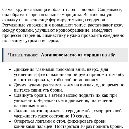
Самая крупная мышца в области лба — лобная. Сокращаясь,
она образует горизонтальные морщины. Вертикальную
складку на переносице формирует мышца гордецов.
Регулярные упражнения повышают тонус, растягивают кожу
между бровями, улучшают кровообращение, замедляют
процессы старения. Гимнастику нужно проводить ежедневно
по 5 минут утром и вечером.
Читать также:
Аргановое масло от морщин на лбу
Движения глазными яблоками вниз, вверх. Для
усиления эффекта ладонь одной руки приложить ко лбу
и контролировать, чтобы лоб не морщился.
Двумя руками растянуть кожу на висках, одновременно
пытаясь сдвинуть брови.
Сдвинуть брови, а затем высоко поднять их как при
удивлении. Чередовать эти движения, постепенно
наращивая темп.
Ладонь плотно прижать к середине лба, сморщить лоб,
удерживать такое состояние 10 секунд.
Опереться локтями о стол, фиксировать брови
кончиками пальцев. Постараться 10 раз поднять брови,