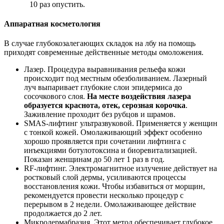
10 раз опустить.
Аппаратная косметология
В случае глубокозалегающих складок на лбу на помощь
приходят современные действенные методы омоложения.
Лазер. Процедура выравнивания рельефа кожи
происходит под местным обезболиванием. Лазерный
луч выпаривает глубокие слои эпидермиса до
сосочкового слоя.
На месте воздействия лазера
образуется краснота, отек, серозная корочка
.
Заживление проходит без рубцов и шрамов.
SMAS-лифтинг ультразвуковой. Применяется у женщин
с тонкой кожей. Омолаживающий эффект особенно
хорошо проявляется при сочетании лифтинга с
инъекциями ботулотоксина и биоревитализацией.
Показан женщинам до 50 лет 1 раз в год.
RF-лифтинг. Электромагнитное излучение действует на
ростковый слой дермы, усиливаются процессы
восстановления кожи. Чтобы избавиться от морщин,
рекомендуется провести несколько процедур с
перерывом в 2 недели. Омолаживающее действие
продолжается до 2 лет.
Микродермабразия. Этот метод обеспечивает глубокое