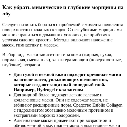
Как убрать мимические и глубокие морщины на
лбу
Следует начинать бороться с проблемой с момента появления
поверхностных кожных складок. С неглубокими морщинами
можно справиться в домашних условиях, не прибегая к
услугам салонов красоты. Методы включают наложение
масок, гимнастику и массаж.
Выбор вида маски зависит от типа кожи (жирная, сухая,
нормальная, смешанная), характера морщин (поверхностные,
глубокие), возраста.
Для сухой и нежной кожи подходят кремовые маски
на основе масел, увлажняющих компонентов,
которые создают защитный липидный слой.
Например, Hydrogel c коллагеном
.
Для жирной более подходят легкие гелевые и
коллагеновые маски. Они не содержат масел, не
забивают расширенные поры. Средство Esfolio Collagen
с гидролизатом обогащено молочным протеином и
экстрактами морских водорослей.
Альгинатные маски применяют при возрастной и
обезвоженной коже: плацентарно-коллагеновые маски