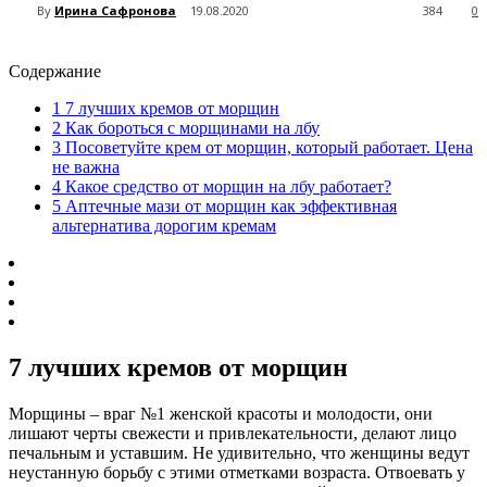
By
Ирина Сафронова
19.08.2020
384
0
Содержание
1
7 лучших кремов от морщин
2
Как бороться с морщинами на лбу
3
Посоветуйте крем от морщин, который работает. Цена
не важна
4
Какое средство от морщин на лбу работает?
5
Аптечные мази от морщин как эффективная
альтернатива дорогим кремам
7 лучших кремов от морщин
Морщины – враг №1 женской красоты и молодости, они
лишают черты свежести и привлекательности, делают лицо
печальным и уставшим. Не удивительно, что женщины ведут
неустанную борьбу с этими отметками возраста. Отвоевать у