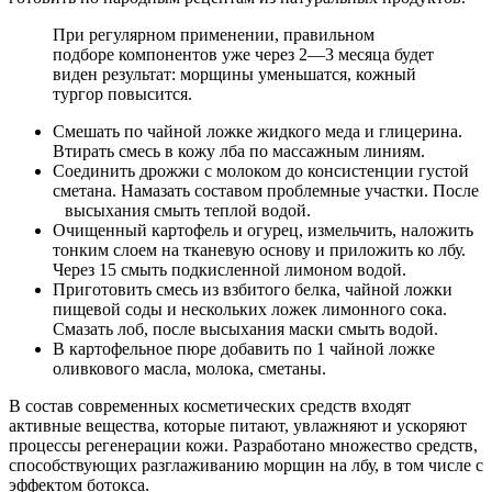
При регулярном применении, правильном
подборе компонентов уже через 2—3 месяца будет
виден результат: морщины уменьшатся, кожный
тургор повысится.
Смешать по чайной ложке жидкого меда и глицерина.
Втирать смесь в кожу лба по массажным линиям.
Соединить дрожжи с молоком до консистенции густой
сметана. Намазать составом проблемные участки. После
высыхания смыть теплой водой.
Очищенный картофель и огурец, измельчить, наложить
тонким слоем на тканевую основу и приложить ко лбу.
Через 15 смыть подкисленной лимоном водой.
Приготовить смесь из взбитого белка, чайной ложки
пищевой соды и нескольких ложек лимонного сока.
Смазать лоб, после высыхания маски смыть водой.
В картофельное пюре добавить по 1 чайной ложке
оливкового масла, молока, сметаны.
В состав современных косметических средств входят
активные вещества, которые питают, увлажняют и ускоряют
процессы регенерации кожи. Разработано множество средств,
способствующих разглаживанию морщин на лбу, в том числе с
эффектом ботокса.