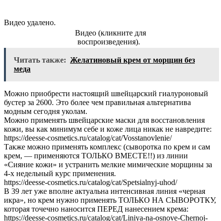
Видео удалено.
Видео (кликните для
воспроизведения).
Читать также:
Желатиновый крем от морщин без
меда
Можно приобрести настоящий швейцарский гиалуроновый
бустер за 2600. Это более чем правильная альтернатива
модным сегодня уколам.
Можно применять швейцарские маски для восстановления
кожи, вы как минимум себе и коже лица никак не навредите:
https://deesse-cosmetics.ru/catalog/cat/Vosstanovlenie/
Также можно применять комплекс (сыворотка по крем и сам
крем, — применяются ТОЛЬКО ВМЕСТЕ!!) из линии
«Сияние кожи» и устранить мелкие мимические морщины за
4-х недельный курс применения.
https://deesse-cosmetics.ru/catalog/cat/Spetsialnyj-uhod/
В 39 лет уже вполне актуальна интенсивная линия «черная
икра», но крем нужно применять ТОЛЬКО НА СЫВОРОТКУ,
которая точечно наносится ПЕРЕД нанесением крема:
https://deesse-cosmetics.ru/catalog/cat/Liniya-na-osnove-Cher​noj-