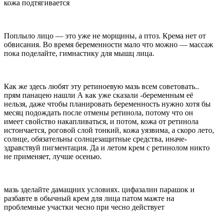
кожа подтягивается
Поплыло лицо — это уже не морщины, а птоз. Крема нет от
обвисания. Во время беременности мало что можно — массаж
пока поделайте, гимнастику для мышц лица.
Как же здесь любят эту ретиноевую мазь всем советовать..
прям панацею нашли А как уже сказали -беременным её
нельзя, даже чтобы планировать беременность нужно хотя бы
месяц подождать после отмены ретинола, потому что он
имеет свойство накапливаться, и потом, кожа от ретинола
истончается, роговой слой тонкий, кожа уязвима, а скоро лето,
солнце, обязательны солнцезащитные средства, иначе-
здравствуй пигментация. Да и летом крем с ретинолом никто
не применяет, лучше осенью.
мазь зделайте дамащних условиях. цифазалин парашок и
разбавте в обычный крем для лица патом мажте на
проблемные участки чесно при чесно действует