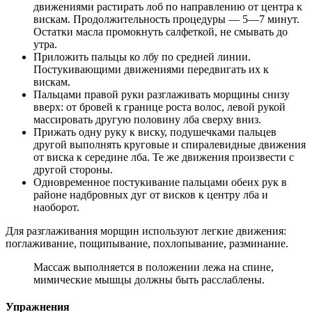
движениями растирать лоб по направлению от центра к
вискам. Продолжительность процедуры — 5—7 минут.
Остатки масла промокнуть салфеткой, не смывать до
утра.
Приложить пальцы ко лбу по средней линии.
Постукивающими движениями передвигать их к
вискам.
Пальцами правой руки разглаживать морщины снизу
вверх: от бровей к границе роста волос, левой рукой
массировать другую половину лба сверху вниз.
Прижать одну руку к виску, подушечками пальцев
другой выполнять круговые и спиралевидные движения
от виска к середине лба. Те же движения произвести с
другой стороны.
Одновременное постукивание пальцами обеих рук в
районе надбровных дуг от висков к центру лба и
наоборот.
Для разглаживания морщин используют легкие движения:
поглаживание, пощипывание, похлопывание, разминание.
Массаж выполняется в положении лежа на спине,
мимические мышцы должны быть расслаблены.
Упражнения