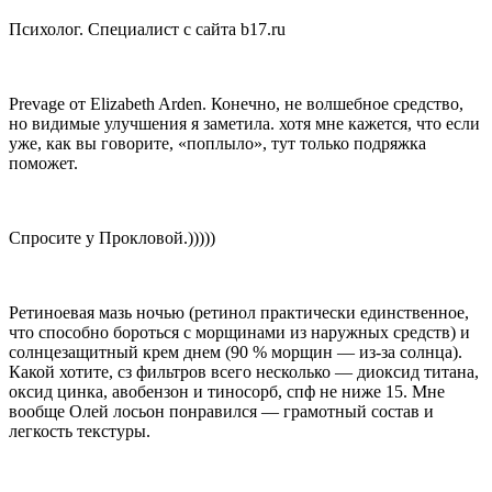
Психолог. Специалист с сайта b17.ru
Prevage от Elizabeth Arden. Конечно, не волшебное средство,
но видимые улучшения я заметила. хотя мне кажется, что если
уже, как вы говорите, «поплыло», тут только подряжка
поможет.
Спросите у Прокловой.)))))
Ретиноевая мазь ночью (ретинол практически единственное,
что способно бороться с морщинами из наружных средств) и
солнцезащитный крем днем (90 % морщин — из-за солнца).
Какой хотите, сз фильтров всего несколько — диоксид титана,
оксид цинка, авобензон и тиносорб, спф не ниже 15. Мне
вообще Олей лосьон понравился — грамотный состав и
легкость текстуры.