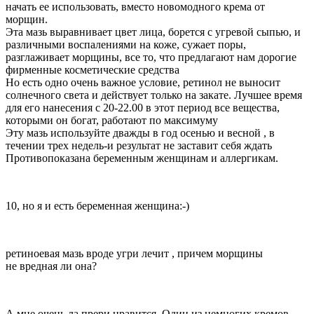
начать ее использовать, вместо новомодного крема от
морщин.
Эта мазь выравнивает цвет лица, борется с угревой сыпью, и
различными воспалениями на коже, сужает поры,
разглаживает морщины, все то, что предлагают нам дорогие
фирменные косметические средства
Но есть одно очень важное условие, ретинол не выносит
солнечного света и действует только на закате. Лучшее время
для его нанесения с 20-22.00 в этот период все вещества,
которыми он богат, работают по максимуму
Эту мазь используйте дважды в год осенью и весной , в
течении трех недель-и результат не заставит себя ждать
Противопоказана беременным женщинам и аллергикам.
10, но я и есть беременная женщина:-)
ретиноевая мазь вроде угри лечит , причем морщины
не вредная ли она?
А мне очень ла прери нравится. Один из немногих кремов,