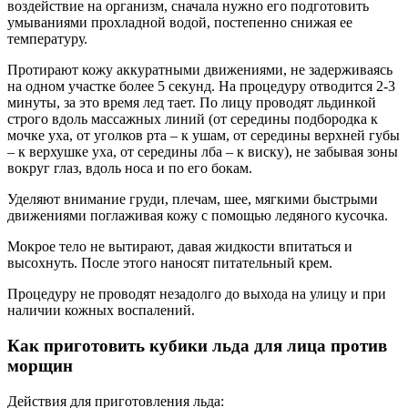
воздействие на организм, сначала нужно его подготовить
умываниями прохладной водой, постепенно снижая ее
температуру.
Протирают кожу аккуратными движениями, не задерживаясь
на одном участке более 5 секунд. На процедуру отводится 2-3
минуты, за это время лед тает. По лицу проводят льдинкой
строго вдоль массажных линий (от середины подбородка к
мочке уха, от уголков рта – к ушам, от середины верхней губы
– к верхушке уха, от середины лба – к виску), не забывая зоны
вокруг глаз, вдоль носа и по его бокам.
Уделяют внимание груди, плечам, шее, мягкими быстрыми
движениями поглаживая кожу с помощью ледяного кусочка.
Мокрое тело не вытирают, давая жидкости впитаться и
высохнуть. После этого наносят питательный крем.
Процедуру не проводят незадолго до выхода на улицу и при
наличии кожных воспалений.
Как приготовить кубики льда для лица против
морщин
Действия для приготовления льда: