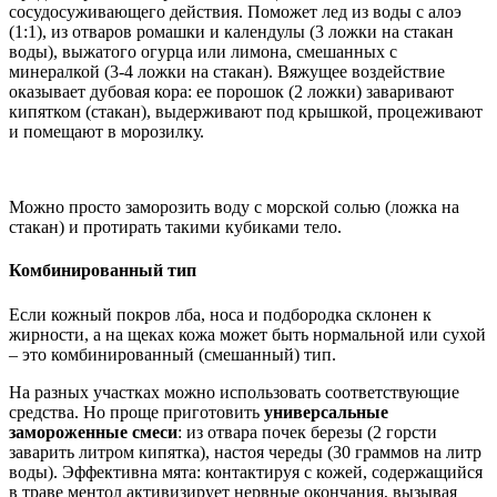
сосудосуживающего действия. Поможет лед из воды с алоэ
(1:1), из отваров ромашки и календулы (3 ложки на стакан
воды), выжатого огурца или лимона, смешанных с
минералкой (3-4 ложки на стакан). Вяжущее воздействие
оказывает дубовая кора: ее порошок (2 ложки) заваривают
кипятком (стакан), выдерживают под крышкой, процеживают
и помещают в морозилку.
Можно просто заморозить воду с морской солью (ложка на
стакан) и протирать такими кубиками тело.
Комбинированный тип
Если кожный покров лба, носа и подбородка склонен к
жирности, а на щеках кожа может быть нормальной или сухой
– это комбинированный (смешанный) тип.
На разных участках можно использовать соответствующие
средства. Но проще приготовить
универсальные
замороженные смеси
: из отвара почек березы (2 горсти
заварить литром кипятка), настоя череды (30 граммов на литр
воды). Эффективна мята: контактируя с кожей, содержащийся
в траве ментол активизирует нервные окончания, вызывая