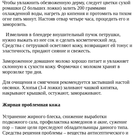
Чтобы увлажнить обезвоженную дерму, следует цветки сухой
ромашки (2 больших ложки) залить 200 граммами
охлажденной воды, нагреть до кипения и протомить на тихом
огне пять минут. Настояв отвар четыре часа, процедить его и
заморозить.
Измельчив в блендере внушительный пучок петрушки,
нужно выжать из нее сок и сделать косметический лед.
Средства с петрушкой осветляют кожу, возвращают ей тонус и
эластичность, придают сияние и свежесть.
Замороженное домашнее молоко хорошо питает и увлажняет
склонную к сухости кожу. Формочки с молоком хранят в
морозилке три дня.
Для очищения и смягчения рекомендуется застывший настой
овсянки. Хлопья (3-4 ложки) заливают чашкой кипятка,
накрывают крышкой, остужают, замораживают.
Жирная проблемная кожа
Устранение жирного блеска, снижение выработки
подкожного сала, профилактика комедонов и акне, сужение
пор – такие цели преследуют обладательницы данного типа.
Средства решения проблемы – вещества антисептического и