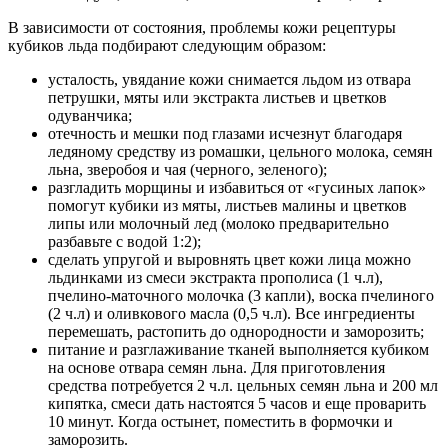
В зависимости от состояния, проблемы кожи рецептуры
кубиков льда подбирают следующим образом:
усталость, увядание кожи снимается льдом из отвара
петрушки, мяты или экстракта листьев и цветков
одуванчика;
отечность и мешки под глазами исчезнут благодаря
ледяному средству из ромашки, цельного молока, семян
льна, зверобоя и чая (черного, зеленого);
разгладить морщины и избавиться от «гусиных лапок»
помогут кубики из мяты, листьев малины и цветков
липы или молочный лед (молоко предварительно
разбавьте с водой 1:2);
сделать упругой и выровнять цвет кожи лица можно
льдинками из смеси экстракта прополиса (1 ч.л),
пчелино-маточного молочка (3 капли), воска пчелиного
(2 ч.л) и оливкового масла (0,5 ч.л). Все ингредиенты
перемешать, растопить до однородности и заморозить;
питание и разглаживание тканей выполняется кубиком
на основе отвара семян льна. Для приготовления
средства потребуется 2 ч.л. цельных семян льна и 200 мл
кипятка, смеси дать настоятся 5 часов и еще проварить
10 минут. Когда остынет, поместить в формочки и
заморозить.