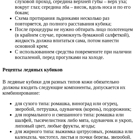
слуховой проход, середина верхней губы – верх уха;
вокруг глаз; середина лба – висок, вдоль носа и по его
бокам;
Схема протирания льдинками несколько раз
повторяется, до полного расставания кубика;
После процедуры не нужно обтирать лицо полотенцем
(в крайнем случае, промокнуть бумажной салфеткой),
жидкость должна впитаться сама, потом нанести
основной крем;
С использованием средства повремените при наличии
воспалений, перед прогулками на холоде.
Рецепты ледяных кубиков
В ледяные кубики для разных типов кожи обязательно
должны входить следующие компоненты, допускается их
комбинирование:
для сухого типа: ромашка, виноград или огурец,
зверобой, петрушка, одуванчик (корень), подорожник;
для нормального и смешанного типа: ромашка или
шалфей, тысячелистник либо мята, одуванчик и укроп,
липовый цвет, любые фрукты, ягоды;
для жирного типа: выжимка цитрусовых, ромашка или
календула, чистотел, листья и почки березы, зверобой.