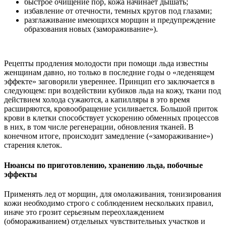
быстрое очищение пор, кожа начинает дышать;
избавление от отечности, темных кругов под глазами;
разглаживание имеющихся морщин и предупреждение
образования новых (замораживание»).
Рецепты продления молодости при помощи льда известны
женщинам давно, но только в последние годы о «леденящем
эффекте» заговорили увереннее. Принцип его заключается в
следующем: при воздействии кубиков льда на кожу, ткани под
действием холода сужаются, а капилляры в это время
расширяются, кровообращение усиливается. Большой приток
крови в клетки способствует ускорению обменных процессов
в них, в том числе регенерации, обновления тканей. В
конечном итоге, происходит замедление («замораживание»)
старения клеток.
Нюансы по приготовлению, хранению льда, побочные
эффекты
Применять лед от морщин, для омолаживания, тонизирования
кожи необходимо строго с соблюдением нескольких правил,
иначе это грозит серьезным переохлаждением
(обмораживанием) отдельных чувствительных участков и