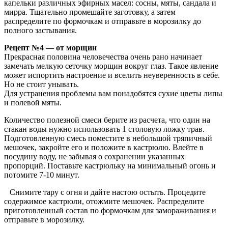
капельки различных эфирных масел: сосны, мяты, сандала и
мирра. Тщательно промешайте заготовку, а затем
распределите по формочкам и отправьте в морозилку до
полного застывания.
Рецепт №4 — от морщин
Прекрасная половина человечества очень рано начинает
замечать мелкую сеточку морщин вокруг глаз. Такое явление
может испортить настроение и вселить неуверенность в себе.
Но не стоит унывать.
Для устранения проблемы вам понадобятся сухие цветы липы
и полевой мяты.
Количество полезной смеси берите из расчета, что один на
стакан воды нужно использовать 1 столовую ложку трав.
Подготовленную смесь поместите в небольшой тряпичный
мешочек, закройте его и положите в кастрюлю. Влейте в
посудину воду, не забывая о сохранении указанных
пропорций. Поставьте кастрюльку на минимальный огонь и
потомите 7-10 минут.
Снимите тару с огня и дайте настою остыть. Процедите
содержимое кастрюли, отожмите мешочек. Распределите
приготовленный состав по формочкам для замораживания и
отправьте в морозилку.