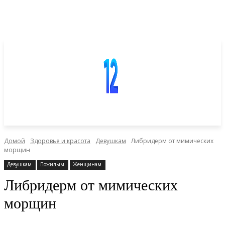
Домой
Здоровье и красота
Девушкам
Либридерм от мимических
морщин
Девушкам
Пожилым
Женщинам
Либридерм от мимических
морщин