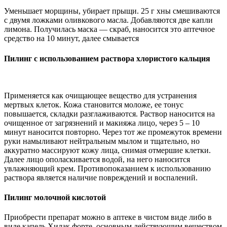
Уменьшает морщины, убирает прыщи. 25 г хны смешиваются
с двумя ложками оливкового масла. Добавляются две капли
лимона. Получилась маска — скраб, наносится это аптечное
средство на 10 минут, далее смывается
Пилинг с использованием раствора хлористого кальция
Применяется как очищающее вещество для устранения
мертвых клеток. Кожа становится моложе, ее тонус
повышается, складки разглаживаются. Раствор наносится на
очищенное от загрязнений и макияжа лицо, через 5 – 10
минут наносится повторно. Через тот же промежуток времени
руки намыливают нейтральным мылом и тщательно, но
аккуратно массируют кожу лица, снимая отмершие клетки.
Далее лицо ополаскивается водой, на него наносится
увлажняющий крем. Противопоказанием к использованию
раствора является наличие повреждений и воспалений.
Пилинг молочной кислотой
Приобрести препарат можно в аптеке в чистом виде либо в
виде капель Хилак форте, основным действующим веществом