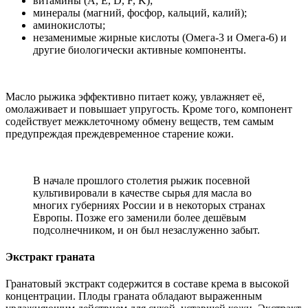
витамины (А, Е, D, F, K);
минералы (магний, фосфор, кальций, калий);
аминокислоты;
незаменимые жирные кислоты (Омега-3 и Омега-6) и
другие биологически активные компоненты.
Масло рыжика эффективно питает кожу, увлажняет её,
омолаживает и повышает упругость. Кроме того, компонент
содействует межклеточному обмену веществ, тем самым
предупреждая преждевременное старение кожи.
В начале прошлого столетия рыжик посевной
культивировали в качестве сырья для масла во
многих губерниях России и в некоторых странах
Европы. Позже его заменили более дешёвым
подсолнечником, и он был незаслуженно забыт.
Экстракт граната
Гранатовый экстракт содержится в составе крема в высокой
концентрации. Плоды граната обладают выраженным