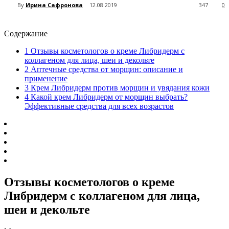
By
Ирина Сафронова
12.08.2019
347
0
Содержание
1
Отзывы косметологов о креме Либридерм с
коллагеном для лица, шеи и декольте
2
Аптечные средства от морщин: описание и
применение
3
Крем Либридерм против морщин и увядания кожи
4
Какой крем Либридерм от морщин выбрать?
Эффективные средства для всех возрастов
Отзывы косметологов о креме
Либридерм с коллагеном для лица,
шеи и декольте