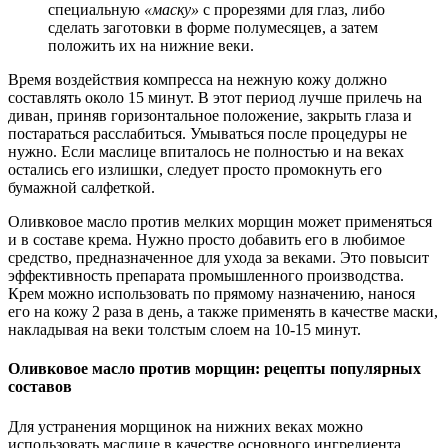
специальную
«маску»
с прорезями для глаз, либо
сделать заготовки в форме полумесяцев, а затем
положить их на нижние веки.
Время воздействия компресса на нежную кожу должно
составлять около 15 минут. В этот период лучше прилечь на
диван, приняв горизонтальное положение, закрыть глаза и
постараться расслабиться. Умываться после процедуры не
нужно. Если маслице впиталось не полностью и на веках
остались его излишки, следует просто промокнуть его
бумажной салфеткой.
Оливковое масло против мелких морщин может применяться
и в составе крема. Нужно просто добавить его в любимое
средство, предназначенное для ухода за веками. Это повысит
эффективность препарата промышленного производства.
Крем можно использовать по прямому назначению, нанося
его на кожу 2 раза в день, а также применять в качестве маски,
накладывая на веки толстым слоем на 10-15 минут.
Оливковое масло против морщин: рецепты популярных
составов
Для устранения морщинок на нижних веках можно
использовать маслице в качестве основного ингредиента