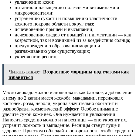
увлажнению кожи;
питанию и насыщению полезными витаминами и
микроэлементами;
устранению сухости и повышению эластичности
кожного покрова области вокруг глаз;
исчезновению прыщей и высыпаний;
исчезновению следов от прыщей и пигментации — как
возрастной, так и возникшей из-за воздействия солнца;
предупреждению образования морщин и
разглаживанию уже существующих;
укреплению ресниц.
Читать также:
Возрастные морщины под глазами как
избавиться
Масло авокадо можно использовать как базовое, а добавление
к нему по 2 капли масел жожоба, макадамии, персиковых
косточек, розы, нероли, укропа значительно обогатит и
разнообразит косметический эффект. Особое внимание
уделите сухой коже век. Она нуждается в увлажнении.
Наносить средство можно и на ресницы — оно укрепит их,
устранит ломкость и выпадение. Ресницы станут гуще и
здоровее. При этом соблюдайте осторожность, чтобы средство