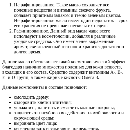
Не рафинированное. Такое масло сохраняет все
полезные вещества и витамины свежего фрукта,
обладает приятным запахом и темно-зеленым цветом.
Не рафинированное масло имеет один недостаток – срок
его хранения не превышает нескольких недель.
Рафинированное. Данный вид масла чаще всего
используют в косметологии, добавляя в различные
уходовые средства. Оно имеет менее выраженный
аромат, светло-зеленый оттенок и хранится достаточно
долгое время.
Данное масло обеспечивает такой косметологический эффект
благодаря наличию множества полезных для кожи веществ,
входящих в его состав. Средство содержит витамины А-, В-,
Е- и D-групп, а также жирные кислоты Омега-3.
Данные компоненты в составе позволяют:
омолодить дерму;
оздоровить клетки эпителия;
увлажнить, напитать и смягчить кожные покровы;
защитить от пагубного воздействия плохой экологии и
окружающей среды;
выровнять цвет лица;
регенерировать и заживлять повреждения;