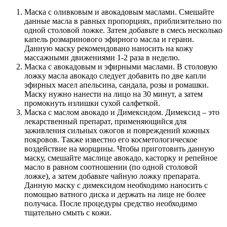
Маска с оливковым и авокадовым маслами. Смешайте
данные масла в равных пропорциях, приблизительно по
одной столовой ложке. Затем добавьте в смесь несколько
капель розмаринового эфирного масла и герани.
Данную маску рекомендовано наносить на кожу
массажными движениями 1-2 раза в неделю.
Маска с авокадовым и эфирными маслами. В столовую
ложку масла авокадо следует добавить по две капли
эфирных масел апельсина, сандала, розы и ромашки.
Маску нужно нанести на лицо на 30 минут, а затем
промокнуть излишки сухой салфеткой.
Маска с маслом авокадо и Димексидом. Димексид – это
лекарственный препарат, применяющийся для
заживления сильных ожогов и повреждений кожных
покровов. Также известно его косметологическое
воздействие на морщины. Чтобы приготовить данную
маску, смешайте маслице авокадо, касторку и репейное
масло в равном соотношении (по одной столовой
ложке), а затем добавьте чайную ложку препарата.
Данную маску с димексидом необходимо наносить с
помощью ватного диска и держать на лице не более
получаса. После процедуры средство необходимо
тщательно смыть с кожи.