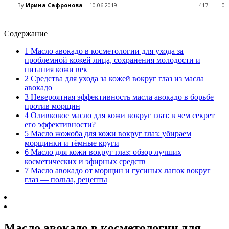
By
Ирина Сафронова
10.06.2019
417
0
Содержание
1
Масло авокадо в косметологии для ухода за
проблемной кожей лица, сохранения молодости и
питания кожи век
2
Средства для ухода за кожей вокруг глаз из масла
авокадо
3
Невероятная эффективность масла авокадо в борьбе
против морщин
4
Оливковое масло для кожи вокруг глаз: в чем секрет
его эффективности?
5
Масло жожоба для кожи вокруг глаз: убираем
морщинки и тёмные круги
6
Масло для кожи вокруг глаз: обзор лучших
косметических и эфирных средств
7
Масло авокадо от морщин и гусиных лапок вокруг
глаз — польза, рецепты
Масло авокадо в косметологии для