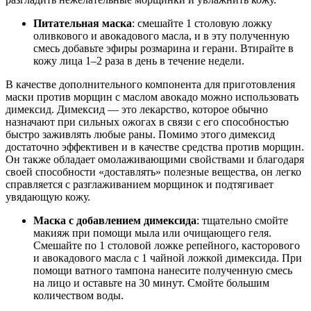
Питательная маска
: смешайте 1 столовую ложку
оливкового и авокадового масла, и в эту полученную
смесь добавьте эфиры розмарина и герани. Втирайте в
кожу лица 1–2 раза в день в течение недели.
В качестве дополнительного компонента для приготовления
маски против морщин с маслом авокадо можно использовать
димексид. Димексид — это лекарство, которое обычно
назначают при сильных ожогах в связи с его способностью
быстро заживлять любые раны. Помимо этого димексид
достаточно эффективен и в качестве средства против морщин.
Он также обладает омолаживающими свойствами и благодаря
своей способности «доставлять» полезные вещества, он легко
справляется с разглаживанием морщинок и подтягивает
увядающую кожу.
Маска с добавлением димексида
: тщательно смойте
макияж при помощи мыла или очищающего геля.
Смешайте по 1 столовой ложке репейного, касторового
и авокадового масла с 1 чайной ложкой димексида. При
помощи ватного тампона нанесите полученную смесь
на лицо и оставьте на 30 минут. Смойте большим
количеством воды.