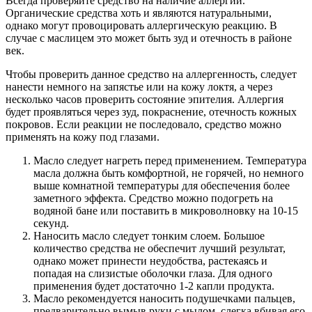
Всегда проверяйте средство на наличие аллергии.
Органические средства хоть и являются натуральными,
однако могут провоцировать аллергическую реакцию. В
случае с маслицем это может быть зуд и отечность в районе
век.
Чтобы проверить данное средство на аллергенность, следует
нанести немного на запястье или на кожу локтя, а через
несколько часов проверить состояние эпителия. Аллергия
будет проявляться через зуд, покраснение, отечность кожных
покровов. Если реакции не последовало, средство можно
применять на кожу под глазами.
Масло следует нагреть перед применением. Температура
масла должна быть комфортной, не горячей, но немного
выше комнатной температуры для обеспечения более
заметного эффекта. Средство можно подогреть на
водяной бане или поставить в микроволновку на 10-15
секунд.
Наносить масло следует тонким слоем. Большое
количество средства не обеспечит лучший результат,
однако может принести неудобства, растекаясь и
попадая на слизистые оболочки глаза. Для одного
применения будет достаточно 1-2 капли продукта.
Масло рекомендуется наносить подушечками пальцев,
предварительно вымыв руки с мылом, слегка вбивая его