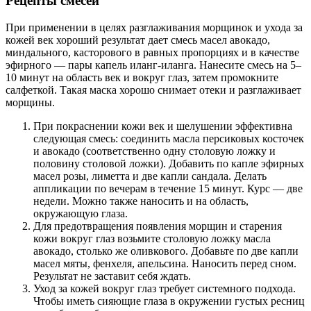
Рецепты смесей
При применении в целях разглаживания морщинок и ухода за
кожей век хороший результат дает смесь масел авокадо,
миндального, касторового в равных пропорциях и в качестве
эфирного — пары капель иланг-иланга. Нанесите смесь на 5–
10 минут на область век и вокруг глаз, затем промокните
салфеткой. Такая маска хорошо снимает отеки и разглаживает
морщины.
При покраснении кожи век и шелушении эффективна
следующая смесь: соединить масла персиковых косточек
и авокадо (соответственно одну столовую ложку и
половину столовой ложки). Добавить по капле эфирных
масел розы, лиметта и две капли сандала. Делать
аппликации по вечерам в течение 15 минут. Курс — две
недели. Можно также наносить и на область,
окружающую глаза.
Для предотвращения появления морщин и старения
кожи вокруг глаз возьмите столовую ложку масла
авокадо, столько же оливкового. Добавьте по две капли
масел мяты, фенхеля, апельсина. Наносить перед сном.
Результат не заставит себя ждать.
Уход за кожей вокруг глаз требует системного подхода.
Чтобы иметь сияющие глаза в окружении густых ресниц