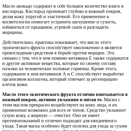
Масло авокадо содержит в себе большое количество влаги и
кислорода. Кислород проникает глубоко в кожный покров,
делая кожу упругой и эластичной. Его применение в
косметологии помогает устранить шелушение и сухость,
избавиться от прыщиков, угревой сыпи и разгладить
морщины.
Действительно, практика показывает, что масло этого
тропического фрукта способствует омоложению и является
превосходным средством в борьбе против морщин. Это
связано с тем, что в нем помимо витамина Е также содержатся
и другие активные вещества, которые по своему составу
похожи на человеческие половые гормоны. Кроме этого,
содержание в нем витаминов А и С способствует выработке
организмом коллагена, который отвечает за регенерацию
клеток кожи.
Масло этого экзотического фрукта отлично впитывается в
кожный покров, активно увлажняя и питая ее.
Маски с
этим маслом прекрасно воздействуют на кожу лица, и их
применение возможно для всех ее типов. Средство увлажнит
сухую кожу, а жирную — очистит. Оно не имеет
противопоказаний и отлично подходит для ежедневного
ухода. Такая маска особенно будет полезна для ухода за сухим