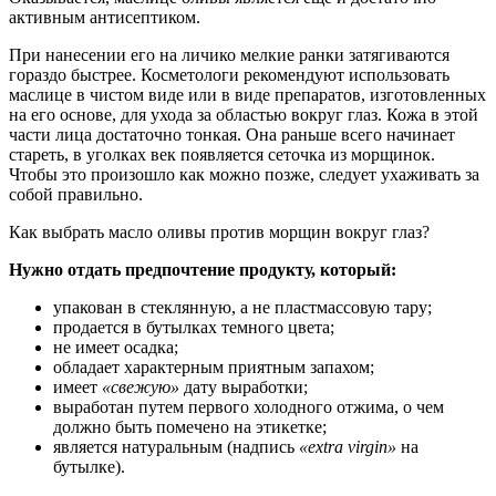
активным антисептиком.
При нанесении его на личико мелкие ранки затягиваются
гораздо быстрее. Косметологи рекомендуют использовать
маслице в чистом виде или в виде препаратов, изготовленных
на его основе, для ухода за областью вокруг глаз. Кожа в этой
части лица достаточно тонкая. Она раньше всего начинает
стареть, в уголках век появляется сеточка из морщинок.
Чтобы это произошло как можно позже, следует ухаживать за
собой правильно.
Как выбрать масло оливы против морщин вокруг глаз?
Нужно отдать предпочтение продукту, который:
упакован в стеклянную, а не пластмассовую тару;
продается в бутылках темного цвета;
не имеет осадка;
обладает характерным приятным запахом;
имеет
«свежую»
дату выработки;
выработан путем первого холодного отжима, о чем
должно быть помечено на этикетке;
является натуральным (надпись
«extra virgin»
на
бутылке).