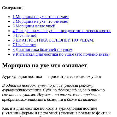
Содержание
1
Морщина на ухе что означает
2
Морщина на ухе что означает
3
Морщины возле ушей
4
Складка на мочке уха — предвестник атеросклероза.
5
LiveInternet
6
ДИАГНОСТИКА БОЛЕЗНЕЙ ПО УШАМ.
7
LiveInternet
8
Диагностика болезней по ушам
9
Китайская диагностика по ушам (это полезно знать)
Морщина на ухе что означает
Аурикулодиагностика — присмотритесь к своим ушам
В одной из поездок, гуляя по улице, увидела рекламу
аурикулодиагностики. Судя по фотографии, это что-то
связанное с ушами. Неужели по ним можно определить
предрасположенность к болезням и даже их наличие?
Как и в диагностике по носу, в аурикулодиагностике
(«чтении» формы и цвета ушей) смешаны реальные факты и