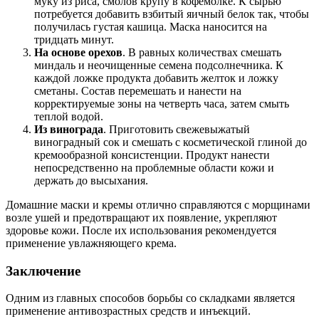
муку из риса, смолов крупу в кофемолке. К сырью
потребуется добавить взбитый яичный белок так, чтобы
получилась густая кашица. Маска наносится на
тридцать минут.
На основе орехов
. В равных количествах смешать
миндаль и неочищенные семена подсолнечника. К
каждой ложке продукта добавить желток и ложку
сметаны. Состав перемешать и нанести на
корректируемые зоны на четверть часа, затем смыть
теплой водой.
Из винограда
. Приготовить свежевыжатый
виноградный сок и смешать с косметической глиной до
кремообразной консистенции. Продукт нанести
непосредственно на проблемные области кожи и
держать до высыхания.
Домашние маски и кремы отлично справляются с морщинами
возле ушей и предотвращают их появление, укрепляют
здоровье кожи. После их использования рекомендуется
применение увлажняющего крема.
Заключение
Одним из главных способов борьбы со складками является
применение антивозрастных средств и инъекций.