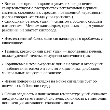
• Внезапные приливы крови к ушам, их покраснение
свидетельствуют о расстройствах вегетативной нервной
системы, склонности к стрессам, повышенной нервозности
(не зря говорят «от стыда уши краснеют»).
• Синюшный оттенок ушей — симптом проблем с сердцем
или легкими. Мелким капиллярам, пронизывающим ушные
раковины, не хватает кислорода.
• Неестественный блеск кожи сигнализирует о проблемах с
кишечником.
• Темный, красно-синий цвет ушей — заболевания печени,
поджелудочной железы, желудочно-кишечного тракта.
• Коричневые и темно-красные пятна на ушах и около ушей
— заболевания тонкого и толстого кишечника, дисбаланс
минеральных веществ в организме.
• Четкая поперечная складка на мочке сигнализирует об
ишемической болезни сердца.
• Общая бледность и пониженная температура ушей означают
дисфункцию вегетативной системы, склонность к гипотонии,
пониженную активность головного мозга.