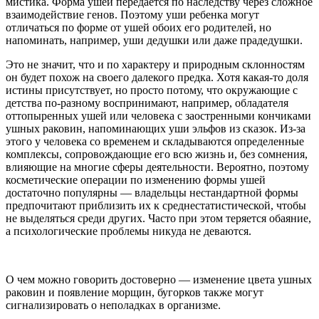
мистика. Форма ушей передается по наследству через сложное
взаимодействие генов. Поэтому уши ребенка могут
отличаться по форме от ушей обоих его родителей, но
напоминать, например, уши дедушки или даже прадедушки.
Это не значит, что и по характеру и природным склонностям
он будет похож на своего далекого предка. Хотя какая-то доля
истины присутствует, но просто потому, что окружающие с
детства по-разному воспринимают, например, обладателя
оттопыренных ушей или человека с заостренными кончиками
ушных раковин, напоминающих уши эльфов из сказок. Из-за
этого у человека со временем и складываются определенные
комплексы, сопровождающие его всю жизнь и, без сомнения,
влияющие на многие сферы деятельности. Вероятно, поэтому
косметические операции по изменению формы ушей
достаточно популярны — владельцы нестандартной формы
предпочитают приблизить их к среднестатистической, чтобы
не выделяться среди других. Часто при этом теряется обаяние,
а психологические проблемы никуда не деваются.
О чем можно говорить достоверно — изменение цвета ушных
раковин и появление морщин, бугорков также могут
сигнализировать о неполадках в организме.