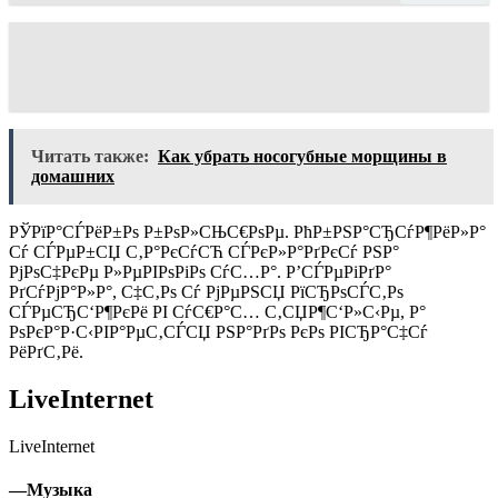
Читать также:
Как убрать носогубные морщины в
домашних
РЎРїР°СЃРёР±Рѕ Р±РѕР»СЊС€РѕРµ. РћР±РЅР°СЂСѓР¶РёР»Р°
Сѓ СЃРµР±СЏ С‚Р°РєСѓСЋ СЃРєР»Р°РґРєСѓ РЅР°
РјРѕС‡РєРµ Р»РµРІРѕРіРѕ СѓС…Р°. Р’СЃРµРіРґР°
РґСѓРјР°Р»Р°, С‡С‚Рѕ Сѓ РјРµРЅСЏ РїСЂРѕСЃС‚Рѕ
СЃРµСЂС‘Р¶РєРё РІ СѓС€Р°С… С‚СЏР¶С‘Р»С‹Рµ, Р°
РѕРєР°Р·С‹РІР°РµС‚СЃСЏ РЅР°РґРѕ РєРѕ РІСЂР°С‡Сѓ
РёРґС‚Рё.
LiveInternet
LiveInternet
—
Музыка