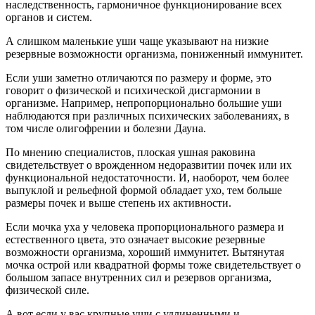
наследственность, гармоничное функционирование всех
органов и систем.
А слишком маленькие уши чаще указывают на низкие
резервные возможности организма, пониженный иммунитет.
Если уши заметно отличаются по размеру и форме, это
говорит о физической и психической дисгармонии в
организме. Например, непропорционально большие уши
наблюдаются при различных психических заболеваниях, в
том числе олигофрении и болезни Дауна.
По мнению специалистов, плоская ушная раковина
свидетельствует о врожденном недоразвитии почек или их
функциональной недостаточности. И, наоборот, чем более
выпуклой и рельефной формой обладает ухо, тем больше
размеры почек и выше степень их активности.
Если мочка уха у человека пропорционального размера и
естественного цвета, это означает высокие резервные
возможности организма, хороший иммунитет. Вытянутая
мочка острой или квадратной формы тоже свидетельствует о
большом запасе внутренних сил и резервов организма,
физической силе.
А вот если у вас крупные уши с удлиненными и