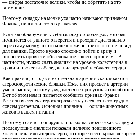
— цифры достаточно велики, чтобы не обратить на это
внимание.
Поэтому, складку на мочке уха часто называют признаком
Франка, по имени его открывателя.
Если вы обнаружили у себя
складку на мочке уха
, которая
начинается от ушного отверстия и проходит диагонально
через саму мочку, то это конечно же не приговор и не повод
для паники. Просто нужно спокойно пойти к врачу и
попросить провести обследование вашего организма. В
частности, нужно сдать анализы на уровень холестерина в
крови и провести обследование артерий в области сердца.
Как правило, с годами на стенках в артерий скапливаются
атеросклеротические бляшки. Из-за них просвет в артерии
уменьшается, поэтому ухудшается её пропускная способность.
Вот об этом нам и пытается сообщить признак Франка.
Различная степеь атеросклероза есть у всех, от него трудно
совсем уберечься. Основная причина — обилие животных
жиров в вашем питании.
Поэтому, если вы обнаружили на мочке своего уха складку, а
последующие анализы показали наличие повышенного
холестерина или атеросклероз, то скорее всего кроме лекарств