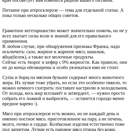
врач посоветует вам изменить рацион вашего питания.
Питание при атеросклерозе — тема для отдельной статьи. А
пока только несколько общих советов.
Грамотное вегетарианство может значительно помочь, но не у
всех хватает силы воли и знаний для его правильного
применения.
В любом случае, при обнаружения признака Франка, надо
исключить: сало, жирное и жареное мясо, шашлык,
яйца(белок), а также все молочные продукты.
Сейчас есть творог и кефир с 0% жирности. Как правило, они
не до конца обезжирены и особо увлекаться ими не стоит.
Супы и борщ на мясном бульоне содержат много животного
жира. Их лучше тоже убрать, но если это особенно тяжело, то
можно немного схитрить: поставьте кастрюлю в холодильник.
От холода, весь жир всплывёт и затвердеет, — нужно просто
собрать его ложкой и выбросить, — останется гораздо менее
вредное варево :).
Мясо при атеросклерозе есть можно, но не каждый день и
именно постное мясо, приготовленное на пару, а не печень,
мозги, почки и сердце. Колбасные изделия естественно тоже
под запретом. Лучше есть паровое мясо птицы без кожи.