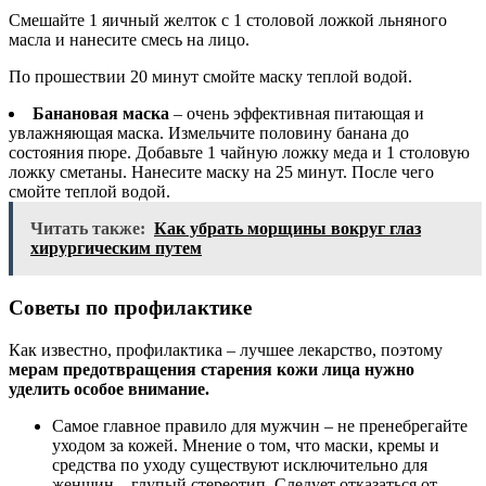
Смешайте 1 яичный желток с 1 столовой ложкой льняного
масла и нанесите смесь на лицо.
По прошествии 20 минут смойте маску теплой водой.
Банановая маска
– очень эффективная питающая и
увлажняющая маска. Измельчите половину банана до
состояния пюре. Добавьте 1 чайную ложку меда и 1 столовую
ложку сметаны. Нанесите маску на 25 минут. После чего
смойте теплой водой.
Читать также:
Как убрать морщины вокруг глаз
хирургическим путем
Советы по профилактике
Как известно, профилактика – лучшее лекарство, поэтому
мерам предотвращения старения кожи лица нужно
уделить особое внимание.
Самое главное правило для мужчин – не пренебрегайте
уходом за кожей. Мнение о том, что маски, кремы и
средства по уходу существуют исключительно для
женщин – глупый стереотип. Следует отказаться от