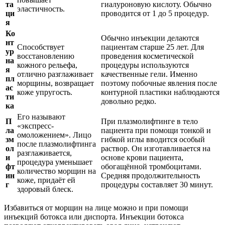
та
гиалуроновую кислоту. Обычно
эластичность.
ци
проводится от 1 до 5 процедур.
я
Ко
Обычно инъекции делаются
нт
Способствует
пациентам старше 25 лет. Для
ур
восстановлению
проведения косметической
на
кожного рельефа,
процедуры используются
я
отлично разглаживает
качественные гели. Именно
пл
морщины, возвращает
поэтому побочные явления после
ас
коже упругость.
контурной пластики наблюдаются
ти
довольно редко.
ка
Его называют
П
При плазмолифтинге в тело
«экспресс-
ла
пациента при помощи тонкой и
омоложением». Лицо
зм
гибкой иглы вводится особый
после плазмолифтинга
ол
раствор. Он изготавливается на
разглаживается,
и
основе крови пациента,
процедура уменьшает
фт
обогащённой тромбоцитами.
количество морщин на
ин
Средняя продолжительность
коже, придаёт ей
г
процедуры составляет 30 минут.
здоровый блеск.
Избавиться от морщин на лице можно и при помощи
инъекций ботокса или диспорта. Инъекции ботокса