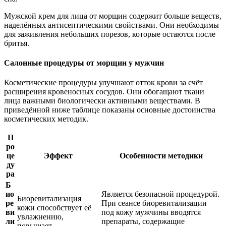
Мужской крем для лица от морщин содержит больше веществ,
наделённых антисептическими свойствами. Они необходимы
для заживления небольших порезов, которые остаются после
бритья.
Салонные процедуры от морщин у мужчин
Косметические процедуры улучшают отток крови за счёт
расширения кровеносных сосудов. Они обогащают ткани
лица важными биологически активными веществами. В
приведённой ниже таблице показаны основные достоинства
косметических методик.
П
ро
це
Эффект
Особенности методики
ду
ра
Б
ио
Является безопасной процедурой.
Биоревитализация
ре
При сеансе биоревитализации
кожи способствует её
ви
под кожу мужчины вводятся
увлажнению,
ли
препараты, содержащие
повышает