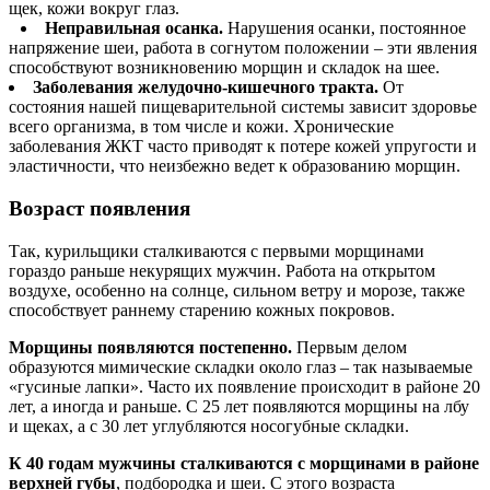
щек, кожи вокруг глаз.
Неправильная осанка.
Нарушения осанки, постоянное
напряжение шеи, работа в согнутом положении – эти явления
способствуют возникновению морщин и складок на шее.
Заболевания желудочно-кишечного тракта.
От
состояния нашей пищеварительной системы зависит здоровье
всего организма, в том числе и кожи. Хронические
заболевания ЖКТ часто приводят к потере кожей упругости и
эластичности, что неизбежно ведет к образованию морщин.
Возраст появления
Так, курильщики сталкиваются с первыми морщинами
гораздо раньше некурящих мужчин. Работа на открытом
воздухе, особенно на солнце, сильном ветру и морозе, также
способствует раннему старению кожных покровов.
Морщины появляются постепенно.
Первым делом
образуются мимические складки около глаз – так называемые
«гусиные лапки». Часто их появление происходит в районе 20
лет, а иногда и раньше. С 25 лет появляются морщины на лбу
и щеках, а с 30 лет углубляются носогубные складки.
К 40 годам мужчины сталкиваются с морщинами в районе
верхней губы
, подбородка и шеи. С этого возраста