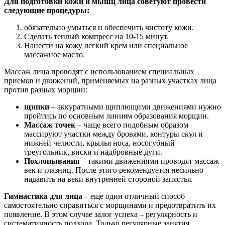
Для подготовки кожи и мышц лица советуют провести
следующие процедуры:
обязательно умыться и обеспечить чистоту кожи.
Сделать теплый компресс на 10-15 минут.
Нанести на кожу легкий крем или специальное
массажное масло.
Массаж лица проводят с использованием специальных
приемов и движений, применяемых на разных участках лица
против разных морщин:
щипки
– аккуратными щиплющими движениями нужно
пройтись по основным линиям образования морщин.
Массаж точек
– чаще всего подобным образом
массируют участки между бровями, контуры скул и
нижней челюсти, крылья носа, носогубный
треугольник, виски и надбровные дуги.
Похлопывания
– такими движениями проводят массаж
век и глазниц. После этого рекомендуется несильно
надавить на веки внутренней стороной запястья.
Гимнастика для лица
– еще один отличный способ
самостоятельно справиться с морщинами и предотвратить их
появление. В этом случае залог успеха – регулярность и
систематичность подхода. Только регулярные занятия