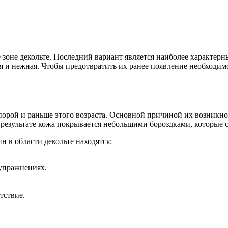
е зоне декольте. Последний вариант является наиболее характе
кая и нежная. Чтобы предотвратить их ранее появление необходи
а порой и раньше этого возраста. Основной причиной их возникн
 результате кожа покрывается небольшими бороздками, которые с
в области декольте находятся:
упражнениях.
тствие.