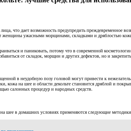
лица, что дает возможность предупредить преждевременное воз
ст женщины ужасными морщинами, складками и дряблостью кожи
раиваться и паниковать, потому что в современной косметологи
бавиться от складок, морщин и других дефектов, но и закрепить
ущенной в неудобную позу головой могут привести к нежелател
ки, кожа на шее и области декольте становится дряблой и покрыв
ощью салонных процедур и народных средств.
и на шее в домашних условиях применяются следующие методики