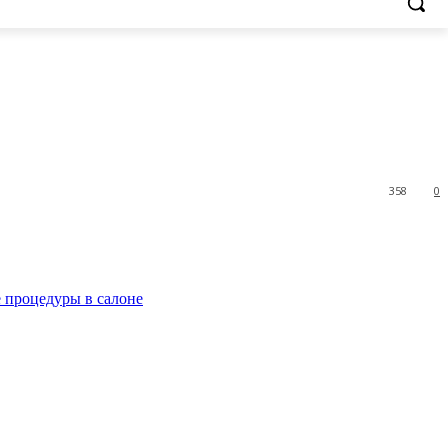
358
0
е процедуры в салоне