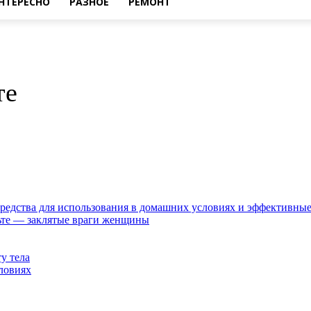
НТЕРЕСНО
РАЗНОЕ
РЕМОНТ
те
средства для использования в домашних условиях и эффективны
ьте — заклятые враги женщины
у тела
ловиях