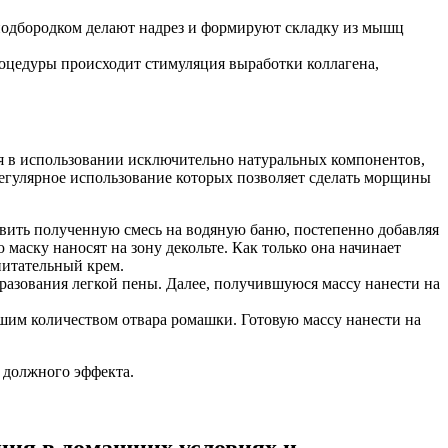
подбородком делают надрез и формируют складку из мышц
роцедуры происходит стимуляция выработки коллагена,
я в использовании исключительно натуральных компонентов,
егулярное использование которых позволяет сделать морщины
тавить полученную смесь на водяную баню, постепенно добавляя
маску наносят на зону декольте. Как только она начинает
питательный крем.
бразования легкой пены. Далее, получившуюся массу нанести на
ьшим количеством отвара ромашки. Готовую массу нанести на
 должного эффекта.
ания в домашних условиях и