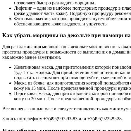
позволяют быстро разгладить морщины.
Лифтинг – одна из наиболее популярных процедур в пла
(реже удаляют часть кожи). Подобную процедуру рекомен
Фотоомоложение, которое проводится путем облучения з
обеспечивающего коже гладкость и упругость.
Как убрать морщины на декольте при помощи на
Для разглаживания морщин зоны декольте можно воспользоват
простоты процедуры и возможности ее выполнения в домашних
как можно менее заметными.
Желатиновая маска, для приготовления которой понадобит
туда 1 ст.л молока. Для приобретения консистенции каши
подсыхать ее снимают при помощи губки, смоченной в во
Маска из белка, для приготовления которой понадобится
кожу на 15 мин. После представленной процедуры нужно
Персиковая маска, для приготовления которой понадобит
кожу на 20 мин. После представленной процедуры необх
Все вышеназванные маски следует использовать как минимум т
Запись по телефону +7(495)997-93-83 или +7(495)922-29-28.
Как убрать морщины на шее и в зоне де