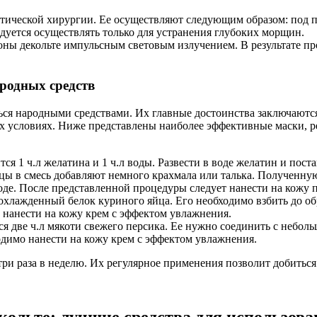
стической хирургии. Ее осуществляют следующим образом: под 
дуется осуществлять только для устранения глубоких морщин.
оны декольте импульсным световым излучением. В результате п
родных средств
ься народными средствами. Их главные достоинства заключаютс
 условиях. Ниже представлены наиболее эффективные маски, р
ся 1 ч.л желатина и 1 ч.л воды. Развести в воде желатин и пос
цы в смесь добавляют немного крахмала или талька. Полученную 
де. После представленной процедуры следует нанести на кожу 
 охлажденный белок куриного яйца. Его необходимо взбить до о
 нанести на кожу крем с эффектом увлажнения.
ся две ч.л мякоти свежего персика. Ее нужно соединить с небол
одимо нанести на кожу крем с эффектом увлажнения.
ри раза в неделю. Их регулярное применения позволит добиться
кольте: лучшие средства для использов