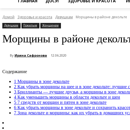
ГЛАВНАЯ
ДОСУГ
ЗДОРОВЬЕ И КРАСОТА
И
Домой
Здоровье и красота
Девушкам
Морщины в районе декольте
Девушкам
Пожилым
Женщинам
Морщины в районе деколь
By
Ирина Сафронова
12.06.2020
Содержание
1
Морщины в зоне декольте
2
Как убрать морщины на шее и в зоне декольте: лучшие 
3
Бриллианты — лучшие друзья, а морщины в зоне декол
4
Как уменьшить морщины в области декольте и шеи
5
7 средств от морщин и пятен в зоне декольте
6
Как убрать морщины в зоне декольте и сохранить красот
7
Зона декольте и морщины: как их убрать в домашних ус