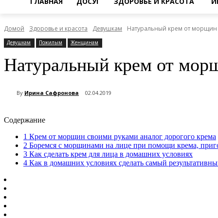
ГЛАВНАЯ
ДОСУГ
ЗДОРОВЬЕ И КРАСОТА
И
Домой
Здоровье и красота
Девушкам
Натуральный крем от морщин
Девушкам
Пожилым
Женщинам
Натуральный крем от мор
By
Ирина Сафронова
02.04.2019
Содержание
1
Крем от морщин своими руками аналог дорогого крема
2
Боремся с морщинами на лице при помощи крема, приг
3
Как сделать крем для лица в домашних условиях
4
Как в домашних условиях сделать самый результативн