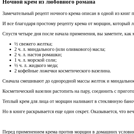
Ночной крем из любовного романа
Замечательный рецепт ночного крема описан в одной из книг п
И все благодаря простому рецепту крема от морщин, который л
Спустя четыре дня после начала применения, вы заметите, как
½ свежего желтка;
2 ч. л. миндального (или оливкового) масла;
2 ч. л. настоя ромашки;
1 ч. л. морской соли;
½ ч. л. жидкого меда;
2 кофейные ложечки косметического вазелина.
Сначала смешивают до однородной массы желток и миндальное
Косметический вазелин растопить на пару, соединить с приго
Теплый крем для лица от морщин наливают в стеклянную бано
Но в книге раскрывается еще один секрет. Оказывается, что ве
Перед применением крема против морщин в домашних условиях