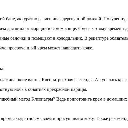
ой бане, аккуратно размешивая деревянной ложкой. Полученную
рем для лица от морщин в самом конце. Смесь к этому времени 
ые баночки и помещают в холодильник. В рецептуре обязательн
наче просроченный крем может навредить коже.
ры
олаживающие ванны Клеопатры ходят легенды. А купалась красав
стную ночь в объятиях прекрасной царицы.
лшебный метод Клеопатры? Ведь приготовить крем в домашних 
я время аккуратно смываем и просушиваем кожу. Также рекомен