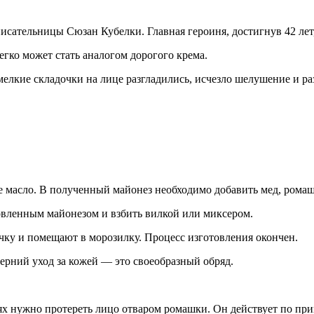
исательницы Сюзан Кубелки. Главная героиня, достигнув 42 лет
егко может стать аналогом дорогого крема.
 мелкие складочки на лице разгладились, исчезло шелушение и р
 масло. В полученный майонез необходимо добавить мед, ромаш
товленным майонезом и взбить вилкой или миксером.
чку и помещают в морозилку. Процесс изготовления окончен.
черний уход за кожей — это своеобразный обряд.
 нужно протереть лицо отваром ромашки. Он действует по при