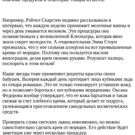
Например, Рэйчел Скарстен недавно рассказывала в
интервью, что каждую неделю принимает молочные ванны и
через день умывается молоком. Эти процедуры она
позаимствовала у великолепной Клеопатры, которая явно
знала секрет молодости. А очаровательная Эмма Стоун
призналась, что у нее сильная аллергия на все промышленные
кремы от морщин. Поэтому она пользуется маслом
виноградом, делая крем своими руками. Результат налицо,
поспорить в этом нельзя!
Наши звезды тоже применяют рецепты красоты своих
бабушек. Валерия каждый день протирает лицо кубиками льда
из отвара ромашки. Это не только тонизирует уставшую кожу,
но и позволяет бороться с неглубокими морщинами. Оксана
Федорова вообще утверждает, что ее кожа бархатная и такая
свежая за счет хлебного крема, который делает ее подруга,
увлекающаяся приготовлением самодельных косметических
средств.
Проверить слова светских львиц невозможно, но можно
самостоятельно сделать крем от морщин. Его действие будет
заметным уже через несколько процедур.