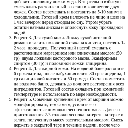
добавить половину ложки меда. В тщательно взбитую
смесь влить растопленный вазелин в количестве двух
ложек. Состав перемешать и поставить на 5-10 минут в
холодильник. Готовый крем наложить не лицо и шею на
1 час вечером перед отходом ко сну. Утром убрать
остатки ватным диском и ополоснуть кожу прохладной
водой.
Рецепт 3. Для сухой кожи. Ложку сухой аптечной
ромашки залить половиной стакана кипятка, настоять 1-
2 часа, процедить. Полученный настой смешать с
растопленным маргарином или сливочным маслом (50
гр), двумя ложками касторового масла, 3камфорным
спиртом (30 гр) и половиной ложки глицерина.
Рецепт 4. Для жирной кожи. На водяной бане растопить
6 гр желатина, после набухания влить 80 гр глицерина, 1
гр салициловой кислоты и 50 гр меда. Состав поместить
на водяную баню, держать до полного растворения всех
ингредиентов. Готовый состав охладить при комнатной
температуре и использовать по мере необходимости.
Рецепт 5. Обычный купленный крем от морщин можно
модифицировать, тем самым, усилить его
эффективность с помощью чесночного масла. Для его
приготовления 2-3 головки чеснока натереть на терке и
залить полученную массу растительным маслом. Смесь
держать в закрытой таре в течение недели, после чего