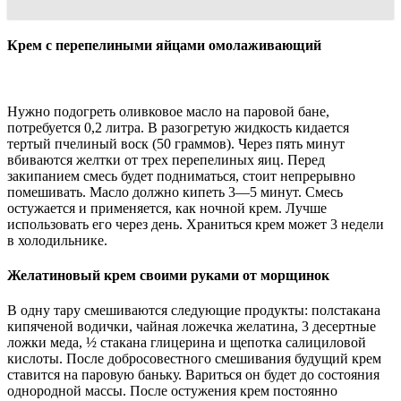
Крем с перепелиными яйцами омолаживающий
Нужно подогреть оливковое масло на паровой бане,
потребуется 0,2 литра. В разогретую жидкость кидается
тертый пчелиный воск (50 граммов). Через пять минут
вбиваются желтки от трех перепелиных яиц. Перед
закипанием смесь будет подниматься, стоит непрерывно
помешивать. Масло должно кипеть 3—5 минут. Смесь
остужается и применяется, как ночной крем. Лучше
использовать его через день. Храниться крем может 3 недели
в холодильнике.
Желатиновый крем своими руками от морщинок
В одну тару смешиваются следующие продукты: полстакана
кипяченой водички, чайная ложечка желатина, 3 десертные
ложки меда, ½ стакана глицерина и щепотка салициловой
кислоты. После добросовестного смешивания будущий крем
ставится на паровую баньку. Вариться он будет до состояния
однородной массы. После остужения крем постоянно