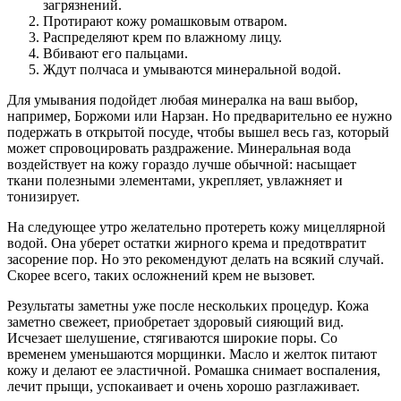
загрязнений.
Протирают кожу ромашковым отваром.
Распределяют крем по влажному лицу.
Вбивают его пальцами.
Ждут полчаса и умываются минеральной водой.
Для умывания подойдет любая минералка на ваш выбор,
например, Боржоми или Нарзан. Но предварительно ее нужно
подержать в открытой посуде, чтобы вышел весь газ, который
может спровоцировать раздражение. Минеральная вода
воздействует на кожу гораздо лучше обычной: насыщает
ткани полезными элементами, укрепляет, увлажняет и
тонизирует.
На следующее утро желательно протереть кожу мицеллярной
водой. Она уберет остатки жирного крема и предотвратит
засорение пор. Но это рекомендуют делать на всякий случай.
Скорее всего, таких осложнений крем не вызовет.
Результаты заметны уже после нескольких процедур. Кожа
заметно свежеет, приобретает здоровый сияющий вид.
Исчезает шелушение, стягиваются широкие поры. Со
временем уменьшаются морщинки. Масло и желток питают
кожу и делают ее эластичной. Ромашка снимает воспаления,
лечит прыщи, успокаивает и очень хорошо разглаживает.