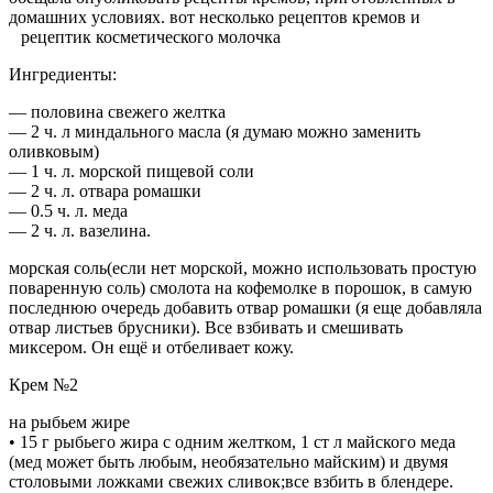
домашних условиях. вот несколько рецептов кремов и
рецептик косметического молочка
Ингредиенты:
— половина свежего желтка
— 2 ч. л миндального масла (я думаю можно заменить
оливковым)
— 1 ч. л. морской пищевой соли
— 2 ч. л. отвара ромашки
— 0.5 ч. л. меда
— 2 ч. л. вазелина.
морская соль(если нет морской, можно использовать простую
поваренную соль) смолота на кофемолке в порошок, в самую
последнюю очередь добавить отвар ромашки (я еще добавляла
отвар листьев брусники). Все взбивать и смешивать
миксером. Он ещё и отбеливает кожу.
Крем №2
на рыбьем жире
• 15 г рыбьего жира с одним желтком, 1 ст л майского меда
(мед может быть любым, необязательно майским) и двумя
столовыми ложками свежих сливок;все взбить в блендере.