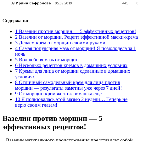
By
Ирина Сафронова
05.09.2019
445
0
Содержание
1
Вазелин против морщин — 5 эффективных рецептов!
2
Вазелин от морщин. Рецепт эффективной маски-крема
3
Делаем крем от морщин своими руками.
4
Самая популярная мазь от морщин! Я помолодела за 1
ночь
5
Волшебная мазь от морщин
6
Несколько рецептов кремов в домашних условиях
7
Кремы для лица от морщин сделанные в домашних
условиях
8
Отличный самодельный крем для лица против
морщин — результаты заметны уже через 7 дней!
9
От морщин крем желток ромашка еще
10
Я пользовалась этой мазью 2 недели… Теперь не
верю своим глазам!
Вазелин против морщин — 5
эффективных рецептов!
Вазелин натурального происхождения представляет собой