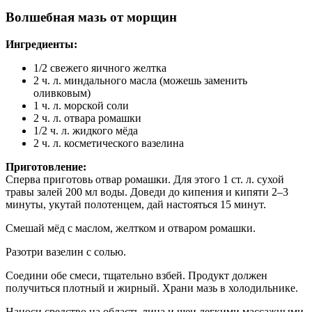
Волшебная мазь от морщин
Ингредиенты:
1/2 свежего яичного желтка
2 ч. л. миндального масла (можешь заменить
оливковым)
1 ч. л. морской соли
2 ч. л. отвара ромашки
1/2 ч. л. жидкого мёда
2 ч. л. косметического вазелина
Приготовление:
Сперва приготовь отвар ромашки. Для этого 1 ст. л. сухой
травы залей 200 мл воды. Доведи до кипения и кипяти 2–3
минуты, укутай полотенцем, дай настояться 15 минут.
Смешай мёд с маслом, желтком и отваром ромашки.
Разотри вазелин с солью.
Соедини обе смеси, тщательно взбей. Продукт должен
получиться плотный и жирный. Храни мазь в холодильнике.
Наноси средство на область лица и шеи легкими массажными