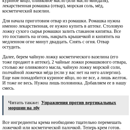
куриное яйцо, оливковое масло (или масло миндаля),
лекарственная ромашка (отвар), морская соль, мёд,
косметический вазелин.
Для начала приготовим отвар из ромашки. Ромашка нужна
именно лекарственная, ее нужно купить в аптеке. Столовую
ложку сухого сырья ромашки залить стаканом кипятка. Все
это поставить на огонь, накрыть крышечкой и кипятить на
медленном огне минут двадцать. Снять с огня. Отвар
остудить.
Далее, берем чайную ложку косметического вазелина (его
тоже продают в аптеке), 2 чайные ложки ромашкового отвара,
столько же оливкового масла, чайную ложку морской соли,
полчайной ложечки мёда (если у вас нет на него аллергии).
Еще нам понадобится куриное яйцо, но не все, а лишь желток.
И тоже не весь. Нужна лишь половинка. Добавляем ее в нашу
смесь.
Читать также:
Упражнения против вертикальных
морщин на лбу
Все ингредиенты крема необходимо тщательно перемешать
ложечкой или косметической палочкой. Теперь крем готов.