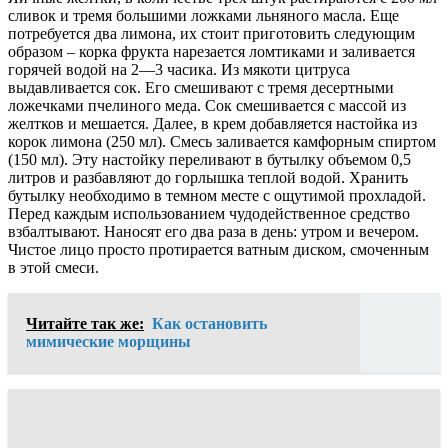
сливок и тремя большими ложками льняного масла. Еще
потребуется два лимона, их стоит приготовить следующим
образом – корка фрукта нарезается ломтиками и заливается
горячей водой на 2—3 часика. Из мякоти цитруса
выдавливается сок. Его смешивают с тремя десертными
ложечками пчелиного меда. Сок смешивается с массой из
желтков и мешается. Далее, в крем добавляется настойка из
корок лимона (250 мл). Смесь заливается камфорным спиртом
(150 мл). Эту настойку переливают в бутылку объемом 0,5
литров и разбавляют до горлышка теплой водой. Хранить
бутылку необходимо в темном месте с ощутимой прохладой.
Перед каждым использованием чудодейственное средство
взбалтывают. Наносят его два раза в день: утром и вечером.
Чистое лицо просто протирается ватным диском, смоченным
в этой смеси.
Читайте так же:
Как остановить
мимические морщины