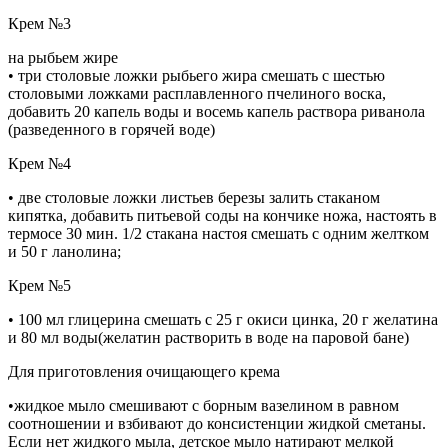
Крем №3
на рыбьем жире
• три столовые ложки рыбьего жира смешать с шестью
столовыми ложками расплавленного пчелиного воска,
добавить 20 капель воды и восемь капель раствора риванола
(разведенного в горячей воде)
Крем №4
• две столовые ложки листьев березы залить стаканом
кипятка, добавить питьевой соды на кончике ножа, настоять в
термосе 30 мин. 1/2 стакана настоя смешать с одним желтком
и 50 г ланолина;
Крем №5
• 100 мл глицерина смешать с 25 г окиси цинка, 20 г желатина
и 80 мл воды(желатин растворить в воде на паровой бане)
Для приготовления очищающего крема
•жидкое мыло смешивают с борным вазелином в равном
соотношении и взбивают до консистенции жидкой сметаны.
Если нет жидкого мыла, детское мыло натирают мелкой