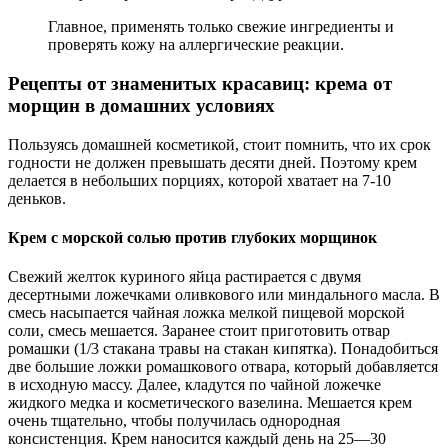
Главное, применять только свежие ингредиенты и
проверять кожу на аллергические реакции.
Рецепты от знаменитых красавиц: крема от
морщин в домашних условиях
Пользуясь домашней косметикой, стоит помнить, что их срок
годности не должен превышать десяти дней. Поэтому крем
делается в небольших порциях, которой хватает на 7-10
деньков.
Крем с морской солью против глубоких морщинок
Свежий желток куриного яйца растирается с двумя
десертными ложечками оливкового или миндального масла. В
смесь насыпается чайная ложка мелкой пищевой морской
соли, смесь мешается. Заранее стоит приготовить отвар
ромашки (1/3 стакана травы на стакан кипятка). Понадобиться
две большие ложки ромашкового отвара, который добавляется
в исходную массу. Далее, кладутся по чайной ложечке
жидкого медка и косметического вазелина. Мешается крем
очень тщательно, чтобы получилась однородная
консистенция. Крем наносится каждый день на 25—30