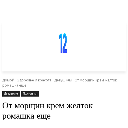
Домой
Здоровье и красота
Девушкам
От морщин крем желток
ромашка еще
Девушкам
Пожилым
От морщин крем желток
ромашка еще