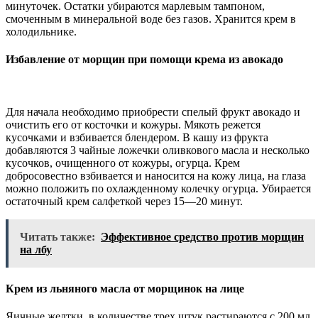
минуточек. Остатки убираются марлевым тампоном,
смоченным в минеральной воде без газов. Хранится крем в
холодильнике.
Избавление от морщин при помощи крема из авокадо
Для начала необходимо приобрести спелый фрукт авокадо и
очистить его от косточки и кожуры. Мякоть режется
кусочками и взбивается блендером. В кашу из фрукта
добавляются 3 чайные ложечки оливкового масла и несколько
кусочков, очищенного от кожуры, огурца. Крем
добросовестно взбивается и наносится на кожу лица, на глаза
можно положить по охлажденному колечку огурца. Убирается
остаточный крем салфеткой через 15—20 минут.
Читать также:
Эффективное средство против морщин
на лбу
Крем из льняного масла от морщинок на лице
Яичные желтки, в количестве трех штук растираются с 200 мл