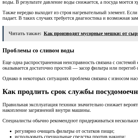
воды. В результате давление воды снижается, а посуда моется х
Также нередко выходит из строя нагревательный элемент. Если
падает. В таких случаях требуется диагностика и возможная зам
Читать также:
Как производят мусорные мешки: от сырь
Проблемы со сливом воды
Еще одна распространенная неисправность связана с системой 
оказывается достаточно простой — засор фильтра или перегиб 
Однако в некоторых ситуациях проблема связана с износом нас
Как продлить срок службы посудомое
Правильная эксплуатация техники значительно снижает вероят
накопление загрязнений внутри машины.
Специалисты обычно рекомендуют придерживаться нескольких
регулярно очищать фильтры от остатков пищи;
использовать специальные средства против накипи;