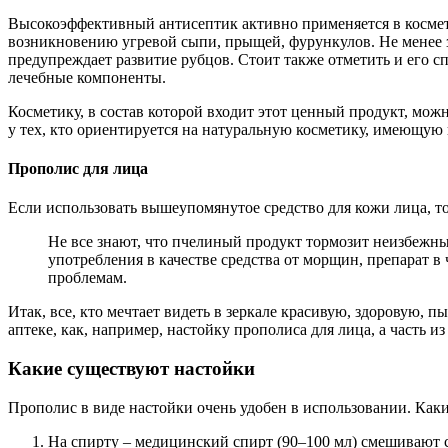
Высокоэффективный антисептик активно применяется в косметол
возникновению угревой сыпи, прыщей, фурункулов. Не менее 
предупреждает развитие рубцов. Стоит также отметить и его с
лечебные компоненты.
Косметику, в состав которой входит этот ценный продукт, мож
у тех, кто ориентируется на натуральную косметику, имеющую 
Прополис для лица
Если использовать вышеупомянутое средство для кожи лица, то
Не все знают, что пчелиный продукт тормозит неизбежны
употребления в качестве средства от морщин, препарат 
проблемам.
Итак, все, кто мечтает видеть в зеркале красивую, здоровую,
аптеке, как, например, настойку прополиса для лица, а часть 
Какие существуют настойки
Прополис в виде настойки очень удобен в использовании. Как
На спирту – медицинский спирт (90–100 мл) смешивают с