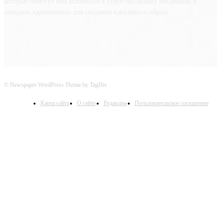
которые помогут вам оставаться в курсе последних тенденций и
находить вдохновение для создания идеального образа.
© Newspaper WordPress Theme by TagDiv
Карта сайта
О сайте
Редакция
Пользовательское соглашение