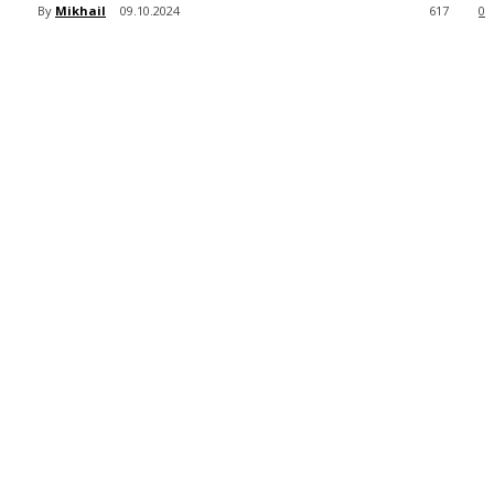
By
Mikhail
09.10.2024
617
0