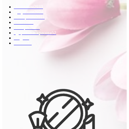
Пожилым
2933
Девушкам
2924
Женщинам
2911
Советы
60
Интересно
58
Здоровье и красота
52
Мода
33
Разное
32