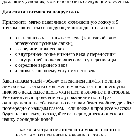
домашних условиях, можно включить следующие элементы.
Для снятия отечности вокруг глаз.
Приложить, мягко надавливая, охлажденную ложку к 5
точкам вокруг глаз в следующей последовательности:
от внешнего угла нижнего века (там, где обычно
образуются гусиные лапки),
к середине нижнего века
к внутренней точке нижнего века у переносицы
к внутренней точке верхнего века у переносицы,
к середине верхнего века
и снова к внешнему углу нижнего века.
Заканчиваем такой «обход» отведением лимфы по линии
лимфотока – легким скольжением ложки от внешнего угла
нижнего века, далее вдоль уха и шеи к ключице и в стороны.
Рекомендуется проделать это упражнение по 5-8 раз
одновременно на оба глаза, но если вам будет удобнее, делайте
поочередно с каждым глазом. Если ложка в процессе массажа
будет нагреваться, охлаждайте ее, периодически опуская в
чашку с холодной водой.
Также для устранения отечности можно просто по
несколько раз приложить холодную ложку к