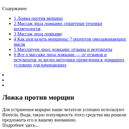
Содержание
1
Ложка против морщин
2
Массаж лица ложками: секретные техники
косметологов
3
Массаж лица ложками
4
Как разгладить морщины: 7 рецептов омолаживающих
масок
5
Массируем лицо ложками: отзывы и результаты
6
Все о массаже лица ложками — от отзывов и
результатов до видео методики проведения в домашних
условиях для начинающих
Ложка против морщин
Для устранения морщин наши читатели успешно используют
Biorecin. Видя, такую популярность этого средства мы решили
предложить его и вашему вниманию.
Подробнее здесь…