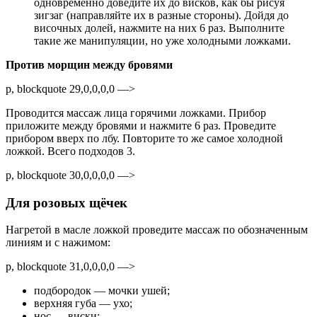
одновременно доведите их до висков, как бы рисуя
зигзаг (направляйте их в разные стороны). Дойдя до
височных долей, нажмите на них 6 раз. Выполните
такие же манипуляции, но уже холодными ложками.
Против морщин между бровями
p, blockquote 29,0,0,0,0 —>
Проводится массаж лица горячими ложками. Прибор
приложите между бровями и нажмите 6 раз. Проведите
прибором вверх по лбу. Повторите то же самое холодной
ложкой. Всего подходов 3.
p, blockquote 30,0,0,0,0 —>
Для розовых щёчек
Нагретой в масле ложкой проведите массаж по обозначенным
линиям и с нажимом:
p, blockquote 31,0,0,0,0 —>
подбородок — мочки ушей;
верхняя губа — ухо;
нос — виски;