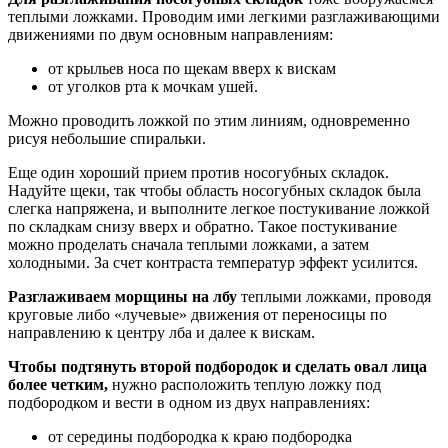
теплыми ложками. Проводим ими легкими разглаживающими
движениями по двум основным направлениям:
от крыльев носа по щекам вверх к вискам
от уголков рта к мочкам ушей.
Можно проводить ложкой по этим линиям, одновременно
рисуя небольшие спиральки.
Еще один хороший прием против носогубных складок.
Надуйте щеки, так чтобы область носогубных складок была
слегка напряжена, и выполните легкое постукивание ложкой
по складкам снизу вверх и обратно. Такое постукивание
можно проделать сначала теплыми ложками, а затем
холодными. За счет контраста температур эффект усилится.
Разглаживаем морщины на лбу
теплыми ложками, проводя
круговые либо «лучевые» движения от переносицы по
направлению к центру лба и далее к вискам.
Чтобы подтянуть второй подбородок и сделать овал лица
более четким,
нужно расположить теплую ложку под
подбородком и вести в одном из двух направлениях:
от середины подбородка к краю подбородка