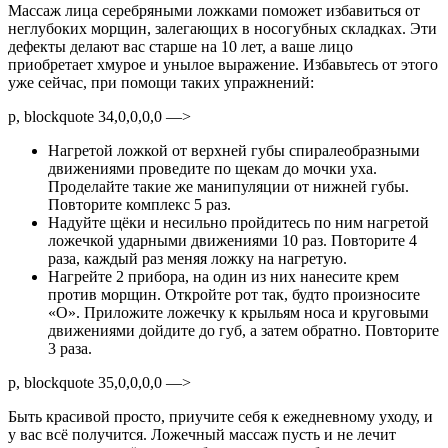
Массаж лица серебряными ложками поможет избавиться от
неглубоких морщин, залегающих в носогубных складках. Эти
дефекты делают вас старше на 10 лет, а ваше лицо
приобретает хмурое и унылое выражение. Избавьтесь от этого
уже сейчас, при помощи таких упражнений:
p, blockquote 34,0,0,0,0 —>
Нагретой ложкой от верхней губы спиралеобразными
движениями проведите по щекам до мочки уха.
Проделайте такие же манипуляции от нижней губы.
Повторите комплекс 5 раз.
Надуйте щёки и несильно пройдитесь по ним нагретой
ложечкой ударными движениями 10 раз. Повторите 4
раза, каждый раз меняя ложку на нагретую.
Нагрейте 2 прибора, на один из них нанесите крем
против морщин. Откройте рот так, будто произносите
«О». Приложите ложечку к крыльям носа и круговыми
движениями дойдите до губ, а затем обратно. Повторите
3 раза.
p, blockquote 35,0,0,0,0 —>
Быть красивой просто, приучите себя к ежедневному уходу, и
у вас всё получится. Ложечный массаж пусть и не лечит