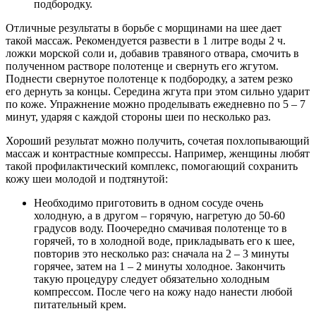
подбородку.
Отличные результаты в борьбе с морщинами на шее дает
такой массаж. Рекомендуется развести в 1 литре воды 2 ч.
ложки морской соли и, добавив травяного отвара, смочить в
полученном растворе полотенце и свернуть его жгутом.
Поднести свернутое полотенце к подбородку, а затем резко
его дернуть за концы. Середина жгута при этом сильно ударит
по коже. Упражнение можно проделывать ежедневно по 5 – 7
минут, ударяя с каждой стороны шеи по несколько раз.
Хороший результат можно получить, сочетая похлопывающий
массаж и контрастные компрессы. Например, женщины любят
такой профилактический комплекс, помогающий сохранить
кожу шеи молодой и подтянутой:
Необходимо приготовить в одном сосуде очень
холодную, а в другом – горячую, нагретую до 50-60
градусов воду. Поочередно смачивая полотенце то в
горячей, то в холодной воде, прикладывать его к шее,
повторив это несколько раз: сначала на 2 – 3 минуты
горячее, затем на 1 – 2 минуты холодное. Закончить
такую процедуру следует обязательно холодным
компрессом. После чего на кожу надо нанести любой
питательный крем.