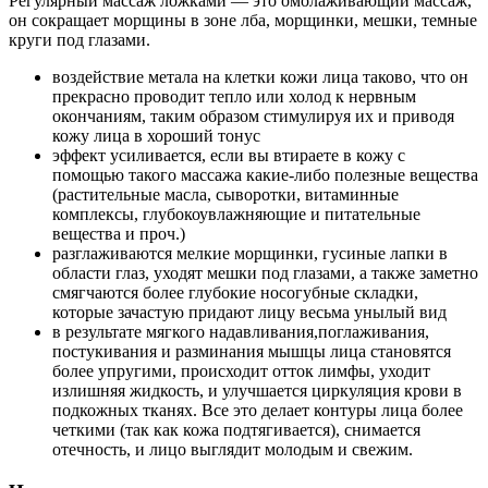
Регулярный массаж ложками — это омолаживающий массаж,
он сокращает морщины в зоне лба, морщинки, мешки, темные
круги под глазами.
воздействие метала на клетки кожи лица таково, что он
прекрасно проводит тепло или холод к нервным
окончаниям, таким образом стимулируя их и приводя
кожу лица в хороший тонус
эффект усиливается, если вы втираете в кожу с
помощью такого массажа какие-либо полезные вещества
(растительные масла, сыворотки, витаминные
комплексы, глубокоувлажняющие и питательные
вещества и проч.)
разглаживаются мелкие морщинки, гусиные лапки в
области глаз, уходят мешки под глазами, а также заметно
смягчаются более глубокие носогубные складки,
которые зачастую придают лицу весьма унылый вид
в результате мягкого надавливания,поглаживания,
постукивания и разминания мышцы лица становятся
более упругими, происходит отток лимфы, уходит
излишняя жидкость, и улучшается циркуляция крови в
подкожных тканях. Все это делает контуры лица более
четкими (так как кожа подтягивается), снимается
отечность, и лицо выглядит молодым и свежим.