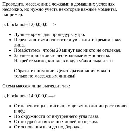
Проводить массаж лица ложками в домашних условиях
несложно, но нужно учесть некоторые важные моменты,
например:
p, blockquote 12,0,0,0,0 —>
Лучшее время для процедуры утро.
Перед занятиями очистите и увлажните кремом кожу
лица.
Позаботьтесь, чтобы 20 минут вас никто не отвлекал.
Заранее приготовьте необходимые компоненты.
Нагрейте масло, киньте в воду кубики льда и т. п.
Обратите внимание! Делать разминания можно
только по массажным линиям!
Схема массаж лица выглядит так:
p, blockquote 14,0,0,0,0 —>
От переносицы к височным долям по линии роста волос
и лбу.
По окружности от внутреннего угла глаза.
От ноздрей до височных долей по щекам.
От основания шеи до подбородка.