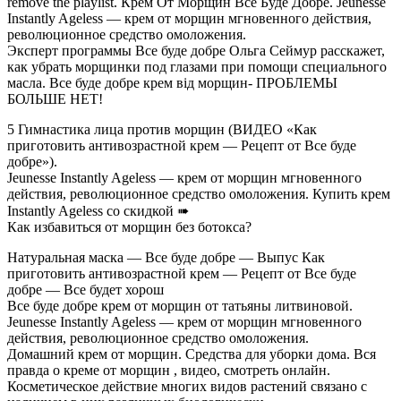
remove the playlist. Крем От Морщин Все Буде Добре. Jeunesse
Instantly Ageless — крем от морщин мгновенного действия,
революционное средство омоложения.
Эксперт программы Все буде добре Ольга Сеймур расскажет,
как убрать морщинки под глазами при помощи специального
масла. Все буде добре крем від морщин- ПРОБЛЕМЫ
БОЛЬШЕ НЕТ!
5 Гимнастика лица против морщин (ВИДЕО «Как
приготовить антивозрастной крем — Рецепт от Все буде
добре»).
Jeunesse Instantly Ageless — крем от морщин мгновенного
действия, революционное средство омоложения. Купить крем
Instantly Ageless со скидкой ➠
Как избавиться от морщин без ботокса?
Натуральная маска — Все буде добре — Выпус Как
приготовить антивозрастной крем — Рецепт от Все буде
добре — Все будет хорош
Все буде добре крем от морщин от татьяны литвиновой.
Jeunesse Instantly Ageless — крем от морщин мгновенного
действия, революционное средство омоложения.
Домашний крем от морщин. Средства для уборки дома. Вся
правда о креме от морщин , видео, смотреть онлайн.
Косметическое действие многих видов растений связано с