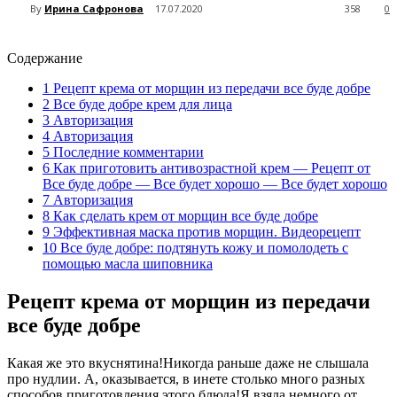
By
Ирина Сафронова
17.07.2020
358
0
Содержание
1
Рецепт крема от морщин из передачи все буде добре
2
Все буде добре крем для лица
3
Авторизация
4
Авторизация
5
Последние комментарии
6
Как приготовить антивозрастной крем — Рецепт от
Все буде добре — Все будет хорошо — Все будет хорошо
7
Авторизация
8
Как сделать крем от морщин все буде добре
9
Эффективная маска против морщин. Видеорецепт
10
Все буде добре: подтянуть кожу и помолодеть с
помощью масла шиповника
Рецепт крема от морщин из передачи
все буде добре
Какая же это вкуснятина!Никогда раньше даже не слышала
про нудлии. А, оказывается, в инете столько много разных
способов приготовления этого блюда!Я взяла немного от