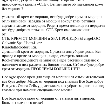
пресс-служба канала «СТБ». Вы мечтаете об идеальной коже
без морщин?
улиточный крем от морщин, все буде добре крем от морщин
от литвиновой, зарядка от морщин вокруг глаз, ретинол
ацетат в масле от морщин. Рецепт крема для лица из передачи
все буде добре от татьяны. СТБ Крем омолаживающий.
от:
СТБ. КРЕМ ОТ МОРЩИН и SPA ПРОЦЕДУРЫ с ageLOC
Galvanic Spa. Часть1. от:
KrasotaIMolodost_Ru.
Домашний крем от морщин. Средства для уборки дома. Вся
правда о креме от морщин , видео, смотреть онлайн.
Косметическое действие многих видов растений связано с
наличием в них различных биологически. Стб все буде добре
крем от морщин- ПРОБЛЕМЫ БОЛЬШЕ НЕТ!
Все буде добре крем для лица от морщин от ольги метельской
все буде добре. Масло от морщин под глазами Все буде добре
Выпуск . Ольга Сеймур расскажет, как убрать морщинки под
глазами при помощи специального масла!
Все буде добре крем от морщин от татьяны литвиновой.
Больше полезного ниже!