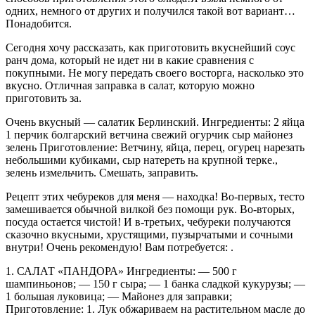
одних, немного от других и получился такой вот вариант…
Понадобится.
Сегодня хочу рассказать, как приготовить вкуснейший соус
ранч дома, который не идет ни в какие сравнения с
покупными. Не могу передать своего восторга, насколько это
вкусно. Отличная заправка в салат, которую можно
приготовить за.
Очень вкусный — салатик Берлинский. Ингредиенты: 2 яйца
1 перчик болгарский ветчина свежий огурчик сыр майонез
зелень Приготовление: Ветчину, яйца, перец, огурец нарезать
небольшими кубиками, сыр натереть на крупной терке.,
зелень измельчить. Смешать, заправить.
Рецепт этих чебуреков для меня — находка! Во-первых, тесто
замешивается обычной вилкой без помощи рук. Во-вторых,
посуда остается чистой! И в-третьих, чебуреки получаются
сказочно вкусными, хрустящими, пузырчатыми и сочными
внутри! Очень рекомендую! Вам потребуется: .
1. САЛАТ «ПАНДОРА» Ингредиенты: — 500 г
шампиньонов; — 150 г сыра; — 1 банка сладкой кукурузы; —
1 большая луковица; — Майонез для заправки;
Приготовление: 1. Лук обжариваем на растительном масле до