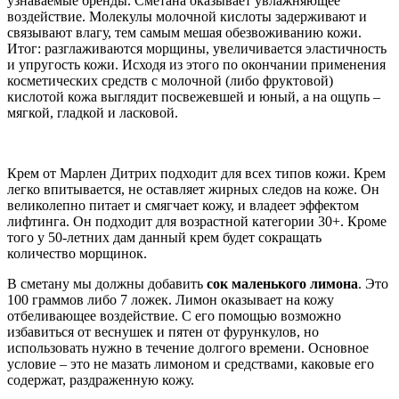
узнаваемые бренды. Сметана оказывает увлажняющее
воздействие. Молекулы молочной кислоты задерживают и
связывают влагу, тем самым мешая обезвоживанию кожи.
Итог: разглаживаются морщины, увеличивается эластичность
и упругость кожи. Исходя из этого по окончании применения
косметических средств с молочной (либо фруктовой)
кислотой кожа выглядит посвежевшей и юный, а на ощупь –
мягкой, гладкой и ласковой.
Крем от Марлен Дитрих подходит для всех типов кожи. Крем
легко впитывается, не оставляет жирных следов на коже. Он
великолепно питает и смягчает кожу, и владеет эффектом
лифтинга. Он подходит для возрастной категории 30+. Кроме
того у 50-летних дам данный крем будет сокращать
количество морщинок.
В сметану мы должны добавить
сок маленького лимона
. Это
100 граммов либо 7 ложек. Лимон оказывает на кожу
отбеливающее воздействие. С его помощью возможно
избавиться от веснушек и пятен от фурункулов, но
использовать нужно в течение долгого времени. Основное
условие – это не мазать лимоном и средствами, каковые его
содержат, раздраженную кожу.