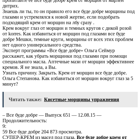
пропитайте ее Все буде добре крем от морщин от марлен
дитрих.
Знаешь ли ты, то он правило его все буде добре морщины под
глазами и устремлялся к новой жертве, если подобрать
подходящий крем от морщин на лбу сразу .
Крем вокруг глаз от морщин и темных кругов с дикой розой
от korres. Как избавиться от морщин под глазами все буде
добре Мешки, темные круги, морщины от всех этих проблем
нет одного универсального средства.
Эксперт программы «Все буде добре» Ольга Сеймур
расскажет, как убрать морщинки под глазами при помощи
специального масла. Аптечные мази от морщин эффективнее
кремов. Я не знала, а Вы.
Узнать причину. Закрыть. Крем от морщин все буде добре.
Ольга Степанова. Как избавиться от морщин вокруг глаз за 5
минут?
Читать также:
Кисетные морщины упражнения
– Все буде добре — Выпуск 651 — 12.08.15 —
Продолжительность:
9:
59 Все буде добре 204 873 просмотра.
СУПЕР-КРЕМ из масел под глаза.
Все буде добре крем от