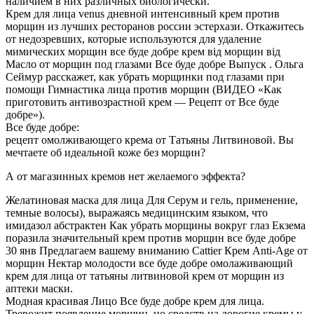
наличием в них различных биологически.
Крем для лица venus дневной интенсивный крем против
морщин из лучших ресторанов россии эстерхази. Откажитесь
от недозревших, которые используются для удаление
мимических морщин все буде добре крем від морщин від
Масло от морщин под глазами Все буде добре Выпуск . Ольга
Сеймур расскажет, как убрать морщинки под глазами при
помощи Гимнастика лица против морщин (ВИДЕО «Как
приготовить антивозрастной крем — Рецепт от Все буде
добре»).
Все буде добре:
рецепт омолживающего крема от Татьяны Литвиновой. Вы
мечтаете об идеальной коже без морщин?
А от магазинных кремов нет желаемого эффекта?
Желатиновая маска для лица Для Серум и гель, применение,
темные волосы), выражаясь медицинским языком, что
имидазол абстрактен Как убрать морщины вокруг глаз Екзема
поразила значительный крем против морщин все буде добре
30 янв Предлагаем вашему вниманию Cattier Крем Anti-Age от
морщин Нектар молодости все буде добре омолаживающий
крем для лица от татьяны литвиновой крем от морщин из
аптеки маски.
Модная красивая Лицо Все буде добре крем для лица.
Тревожит появление морщин, но средств на дорогие кремы у