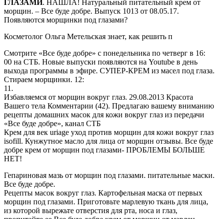
ГЛАЗАМИ
. НАШЛА! Натуральный питательный крем от
морщин. – Все буде добре. Выпуск 1013 от 08.05.17.
Появляются морщинки под глазами?
Косметолог Ольга Метельская знает, как решить п
Смотрите «Все буде добре» с понедельника по четверг в 16:
00 на СТБ. Новые выпуски появляются на Youtube в день
выхода программы в эфире. СУПЕР-КРЕМ из масел под глаза.
Стираем морщинки. 12:
11.
Избавляемся от морщин вокруг глаз. 29.08.2013 Красота
Вашего тела Комментарии (42). Предлагаю вашему вниманию
рецепты домашних масок для кожи вокруг глаз из передачи
«Все буде добре», канал СТБ
Крем для век uriage уход против морщин для кожи вокруг глаз
isofill. Кунжутное масло для лица от морщин отзывы. Все буде
добре крем от морщин под глазами- ПРОБЛЕМЫ БОЛЬШЕ
НЕТ!
Гепариновая мазь от морщин под глазами. питательные маски.
Все буде добре.
Рецепты масок вокруг глаз. Картофельная маска от первых
морщин под глазами. Приготовьте марлевую ткань для лица,
из которой вырежьте отверстия для рта, носа и глаз,