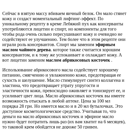
Сейчас в взятую массу вбиваем яичный белок. Он мало стянет
кожу и создаст моментальный лифтинг-эффект. По
уникальному рецепту в креме Лебяжий пух как консерванты
употребляются лицетин и спирт, но компоненты для того
чтобы рода очень сильно пересушивают кожу и очевидно не
содействуют ее улучшению. Тем более что в этом рецепте они
играли роль консервантов. Спирт мы заменим
эфирным
маслом чайного дерева
. которое также считается хорошим
консервантом, и к тому же успокаивает и охлаждает кожу. А
вот лицетин заменим
маслом абрикосовых косточек
.
Использование абрикосового масла содействует хорошему
питанию, смягчению и увлажнению кожи, предотвращая ее
сухость и шелушение. Масло стимулирует синтез коллагена и
эластина, что предотвращает утрату упругости и
эластичности кожи, превосходно оживляет и тонизирует ее, и
усиливает цвет лица. Масло абрикосовых косточек вы имеете
возможность отыскать в любой аптеке. Цена за 100 мл
порядка 28 грн. Но имеется масло и в 20 мл бутылочках. Это
доступное косметологическое средство. Учитывая то, что
деньги на масло абрикосовых косточек и эфирное масло
нужно будет потратить лишь раз (их вам хватит на 6 месяцев),
то таковой крем обойдется не дороже 50 гривен.