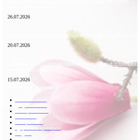
Борьба с морщинами с помощью ботулинотоксина: что говорит
доказательная медицина
26.07.2026
Лечение зубов в Китае: качество мирового уровня по разумной цене
20.07.2026
Осетинские пироги: история, традиции приготовления и особенност
национальной кухни
15.07.2026
Популярные категории
Пожилым
2933
Девушкам
2924
Женщинам
2911
Советы
60
Интересно
58
Здоровье и красота
52
Мода
33
Разное
32