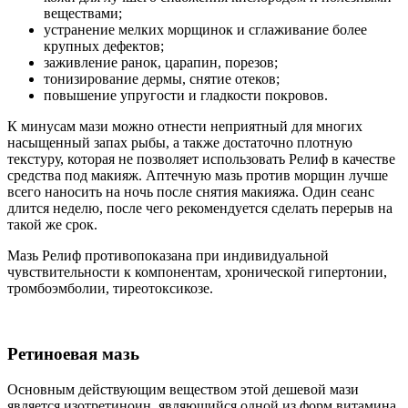
веществами;
устранение мелких морщинок и сглаживание более
крупных дефектов;
заживление ранок, царапин, порезов;
тонизирование дермы, снятие отеков;
повышение упругости и гладкости покровов.
К минусам мази можно отнести неприятный для многих
насыщенный запах рыбы, а также достаточно плотную
текстуру, которая не позволяет использовать Релиф в качестве
средства под макияж. Аптечную мазь против морщин лучше
всего наносить на ночь после снятия макияжа. Один сеанс
длится неделю, после чего рекомендуется сделать перерыв на
такой же срок.
Мазь Релиф противопоказана при индивидуальной
чувствительности к компонентам, хронической гипертонии,
тромбоэмболии, тиреотоксикозе.
Ретиноевая мазь
Основным действующим веществом этой дешевой мази
является изотретиноин, являющийся одной из форм витамина