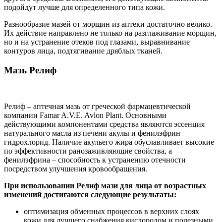
подойдут лучше для определенного типа кожи.
Разнообразие мазей от морщин из аптеки достаточно велико.
Их действие направлено не только на разглаживание морщин,
но и на устранение отеков под глазами, выравнивание
контуров лица, подтягивание дряблых тканей.
Мазь Релиф
Релиф – аптечная мазь от греческой фармацевтической
компании Famar A.V.E. Avlon Plant. Основными
действующими компонентами средства являются эссенция
натурального масла из печени акулы и фенилэфрин
гидрохлорид. Наличие акульего жира обуславливает высокие
по эффективности ранозаживляющие свойства, а
фенилэфрина – способность к устранению отечности
посредством улучшения кровообращения.
При использовании Релиф мази для лица от возрастных
изменений достигаются следующие результаты:
оптимизация обменных процессов в верхних слоях
кожи для лучшего снабжения кислородом и полезными