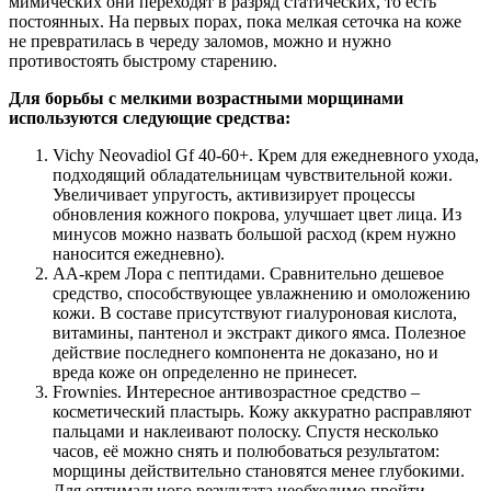
мимических они переходят в разряд статических, то есть
постоянных. На первых порах, пока мелкая сеточка на коже
не превратилась в череду заломов, можно и нужно
противостоять быстрому старению.
Для борьбы с мелкими возрастными морщинами
используются следующие средства:
Vichy Neovadiol Gf 40-60+. Крем для ежедневного ухода,
подходящий обладательницам чувствительной кожи.
Увеличивает упругость, активизирует процессы
обновления кожного покрова, улучшает цвет лица. Из
минусов можно назвать большой расход (крем нужно
наносится ежедневно).
АА-крем Лора с пептидами. Сравнительно дешевое
средство, способствующее увлажнению и омоложению
кожи. В составе присутствуют гиалуроновая кислота,
витамины, пантенол и экстракт дикого ямса. Полезное
действие последнего компонента не доказано, но и
вреда коже он определенно не принесет.
Frownies. Интересное антивозрастное средство –
косметический пластырь. Кожу аккуратно расправляют
пальцами и наклеивают полоску. Спустя несколько
часов, её можно снять и полюбоваться результатом:
морщины действительно становятся менее глубокими.
Для оптимального результата необходимо пройти