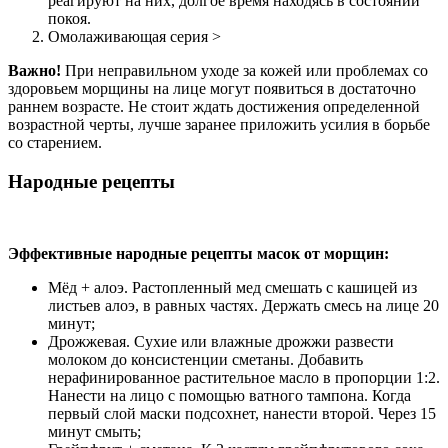
реагируют на них, долгое время находясь в состоянии
покоя.
Омолаживающая серия >
Важно!
При неправильном уходе за кожей или проблемах со
здоровьем морщины на лице могут появиться в достаточно
раннем возрасте. Не стоит ждать достижения определенной
возрастной черты, лучше заранее приложить усилия в борьбе
со старением.
Народные рецепты
Эффективные народные рецепты масок от морщин:
Мёд + алоэ. Растопленный мед смешать с кашицей из
листьев алоэ, в равных частях. Держать смесь на лице 20
минут;
Дрожжевая. Сухие или влажные дрожжи развести
молоком до консистенции сметаны. Добавить
нерафинированное растительное масло в пропорции 1:2.
Нанести на лицо с помощью ватного тампона. Когда
первый слой маски подсохнет, нанести второй. Через 15
минут смыть;