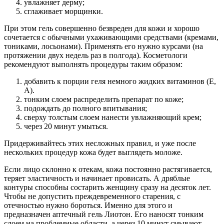
увлажняет дерму;
сглаживает морщинки.
При этом гель совершенно безвреден для кожи и хорошо
сочетается с обычными ухаживающими средствами (кремами,
тониками, лосьонами). Применять его нужно курсами (на
протяжении двух недель раз в полгода). Косметологи
рекомендуют выполнять процедуры таким образом:
добавить к порции геля немного жидких витаминов (Е,
А).
тонким слоем распределить препарат по коже;
подождать до полного впитывания;
сверху толстым слоем нанести увлажняющий крем;
через 20 минут умыться.
Придерживайтесь этих несложных правил, и уже после
нескольких процедур кожа будет выглядеть моложе.
Если лицо склонно к отекам, кожа постоянно растягивается,
теряет эластичность и начинает провисать. А дряблые
контуры способны состарить женщину сразу на десяток лет.
Чтобы не допустить преждевременного старения, с
отечностью нужно бороться. Именно для этого и
предназначен аптечный гель Лиотон. Его наносят тонким
слоем на проблемные области, а через 10 минут смывают.