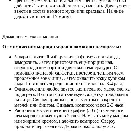
Грейпфрут + сметана. К 2 частям грейпфрутового сока
добавить 1 часть жирной сметаны, смешать. Для густоты
ввести в состав немного муки или крахмала. На лице
держать в течение 15 минут.
Домашняя маска от морщин
От мимических морщин хорошо помогают компрессы:
Заварить мятный чай, разлить в формочки для льда,
заморозить. Затем приготовить ещё порцию чая,
остудить до комфортной для кожи температуры. С
помощью тканевой салфетки, протереть теплым чаем
проблемные зоны лица. Затем охладить кожу кубиком
льда. Повторить чередование тепла и холода 3-4 раза;
Оливковое или любое другое растительное масло слегка
подогреть. Напитать им тканевую салфетку и наложить
на лицо. Сверху прикрыть пергаментом и закрепить
марлей или бинтом. Снимать компресс через 2-3 часа;
Растопить косметический парафин (30 г.) и смочить в
нем марлю, сложенную в 2 слоя. Намазать кожу маслом
или жирным кремом, наложить компресс. Сверху
прикрыть пергаментом. Держать около получаса.