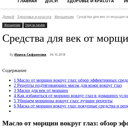
ГЛАВНАЯ
ДОСУГ
ЗДОРОВЬЕ И КРАСОТА
И
Домой
Здоровье и красота
Женщинам
Средства для век от морщин
Женщинам
Уход за лицом
Средства для век от морщ
By
Ирина Сафронова
06.10.2018
Содержание
1
Масло от морщин вокруг глаз: обзор эффективных сред
2
Рецепты подтягивающих масок для кожи вокруг глаз
3
Маски для век от морщин
4
Как избавиться от морщин вокруг глаз в домашних усл
5
Убираем морщины вокруг глаз: лучшие рецепты
6
Маска от морщин вокруг глаз: покупные средства и ре
Масло от морщин вокруг глаз: обзор э