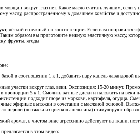
в морщин вокруг глаз нет. Какое масло считать лучшим, если у
у маслу, распространённому в домашнем хозяйстве и доступном
укт, лёгкий и нежный по консистенции. Если вам понравился э
Таким образом вы приготовите нежную эластичную массу, котора
ку, фрукты, ягоды.
ове:
с базой в соотношении 1 к 1, добавить пару капель лавандовой 
е участки вокруг глаз, веки. Экспозиция: 15-20 минут. Промо
а в пропорции 5 к 1. Смочить ватные диски и наложить на веки н
консистенции подходит пюре из моркови, картофеля, огурца. См
ичные эфирные вытяжки в сочетании с масляной основой. Вытяж
сло нероли (вытяжка из цветков апельсина) стимулируют образо
ежий аромат, в чистом виде агрессивно действуют на ткани, поэ
предлагается в этом видео: