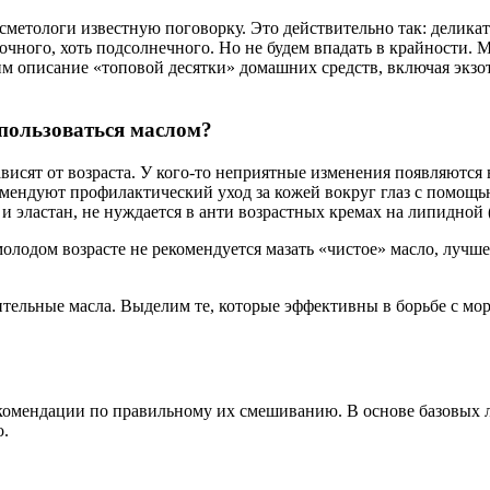
сметологи известную поговорку. Это действительно так: делика
очного, хоть подсолнечного. Но не будем впадать в крайности. М
м описание «топовой десятки» домашних средств, включая экзо
 пользоваться маслом?
сят от возраста. У кого-то неприятные изменения появляются в 2
ендуют профилактический уход за кожей вокруг глаз с помощью 
и эластан, не нуждается в анти возрастных кремах на липидной 
молодом возрасте не рекомендуется мазать «чистое» масло, лучш
тельные масла. Выделим те, которые эффективны в борьбе с мор
екомендации по правильному их смешиванию. В основе базовых
о.