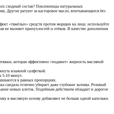
 них сходный состав? Поклонницы натуральных
у. Другие ратуют за касторовое масло, впитывающееся без
ффект «тяжёлых» средств против морщин на лице, используйте
я не вызовет припухлостей и отёков. В качестве дополнения
вытяжки, которая эффективно «подавит» жирность масляной
кнуть влажной салфеткой.
а 5-10 минут.
ешиваются в равных пропорциях.
ка сандала отлично убирает даже глубокие заломы. Розовый
вание новых клеток. Подобным действием обладает и дорогое
тому в масляную основу добавляют не больше одной капельки.