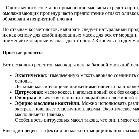
Однозначного совета по применению масляных средств проти
омолаживающих процедур часто предпочтение отдают оливковом
образования неприятной пленки.
По отзывам косметологов, выбирать следует натуральный прод
их как основу для комбинированных масок для век от морщин. 
применяйте эфирные масла – достаточно 2-3 капель на одну мас
Простые рецепты
Вот несколько рецептов масок для век на базовой масляной осн
Экзотическая
: измельчённую мякоть авокадо соединить 
основы.
Лёгкими массирующими движениями нанести на проблемны
Цитрусовая
: масло кокоса и апельсиновый сок без сахар
Овощная
: в качестве наполнителя-разбавителя жирной 
Эфирно-масляные коктейли
. Можно использовать разл
экстракт повышает эластичность дермы. Экзотическое ма
масло лиметта (лайма).
Особенность цитрусовых масел такова, что они имеют св
Ещё один рецепт эффективной маски от морщинок под глазами 