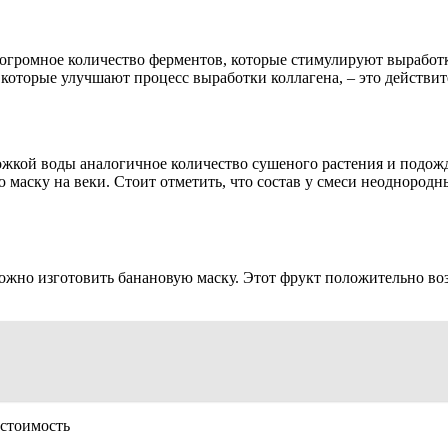
я огромное количество ферментов, которые стимулируют выработ
, которые улучшают процесс выработки коллагена, – это действ
ожкой воды аналогичное количество сушеного растения и подожда
ую маску на веки. Стоит отметить, что состав у смеси неоднород
ожно изготовить банановую маску. Этот фрукт положительно возд
стоимость