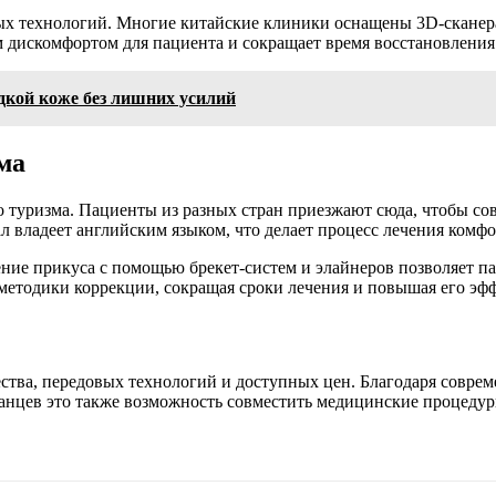
ых технологий. Многие китайские клиники оснащены 3D-скане
 дискомфортом для пациента и сокращает время восстановления
дкой коже без лишних усилий
ма
туризма. Пациенты из разных стран приезжают сюда, чтобы сов
л владеет английским языком, что делает процесс лечения комф
ление прикуса с помощью брекет-систем и элайнеров позволяет 
методики коррекции, сокращая сроки лечения и повышая его эф
чества, передовых технологий и доступных цен. Благодаря совр
транцев это также возможность совместить медицинские процеду