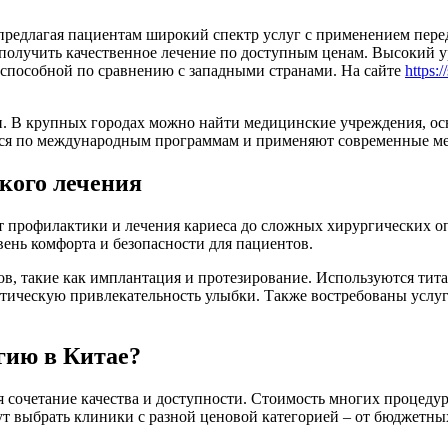
 предлагая пациентам широкий спектр услуг с применением пер
получить качественное лечение по доступным ценам. Высокий у
способной по сравнению с западными странами. На сайте
https:/
ки. В крупных городах можно найти медицинские учреждения, о
тся по международным программам и применяют современные мет
кого лечения
т профилактики и лечения кариеса до сложных хирургических о
вень комфорта и безопасности для пациентов.
в, такие как имплантация и протезирование. Используются тит
етическую привлекательность улыбки. Также востребованы услуг
гию в Китае?
я сочетание качества и доступности. Стоимость многих процеду
т выбрать клиники с разной ценовой категорией – от бюджетны