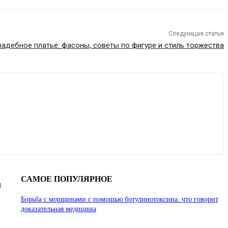
Следующая статья
вадебное платье: фасоны, советы по фигуре и стиль торжества
САМОЕ ПОПУЛЯРНОЕ
и
Борьба с морщинами с помощью ботулинотоксина: что говорит
доказательная медицина