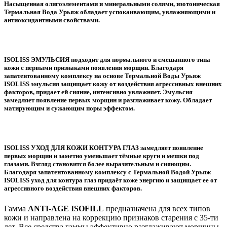
Насыщенная олигоэлементами и минеральными солями, изотоническая
Термальная Вода Урьяж обладает успокаивающим, увлажняющими и
антиоксидантными свойствами.
ISOLISS ЭМУЛЬСИЯ подходит для нормального и смешанного типа
кожи с первыми признаками появления морщин. Благодаря
запатентованному комплексу на основе Термальной Воды Урьяж
ISOLISS эмульсия защищает кожу от воздействия агрессивных внешних
факторов, придает ей сияние, интенсивно увлажняет. Эмульсия
замедляет появление первых морщин и разглаживает кожу. Обладает
матирующим и сужающим поры эффектом.
ISOLISS УХОД ДЛЯ КОЖИ КОНТУРА ГЛАЗ замедляет появление
первых морщин и заметно уменьшает тёмные круги и мешки под
глазами. Взгляд становится более выразительным и сияющим.
Благодаря запатентованному комплексу с Термальной Водой Урьяж
ISOLISS уход для контура глаз придаёт коже энергию и защищает ее от
агрессивного воздействия внешних факторов.
Гамма
ANTI-AGE ISOFILL
предназначена для всех типов
кожи и направлена на коррекцию признаков старения с 35-ти
лет. Все средства гаммы эффективно разглаживают морщины