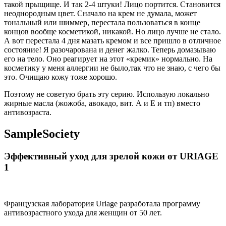
такой прыщище. И так 2-4 штуки! Лицо портится. Становится
неоднородным цвет. Сначало на крем не думала, может
тональный или шиммер, перестала пользоваться в конце
концов вообще косметикой, никакой. Но лицо лучше не стало.
А вот перестала 4 дня мазать кремом и все пришло в отличное
состояние! Я разочарована и денег жалко. Теперь домазываю
его на тело. Оно реагирует на этот «кремик» нормально. На
косметику у меня аллергии не было,так что не знаю, с чего бы
это. Очищаю кожу тоже хорошо.
Поэтому не советую брать эту серию. Использую локально
жирные масла (жожоба, авокадо, вит. А и Е и тп) вместо
антивозраста.
SampleSociety
Эффективный уход для зрелой кожи от URIAGE
1
Французская лаборатория Uriage разработала программу
антивозрастного ухода для женщин от 50 лет.