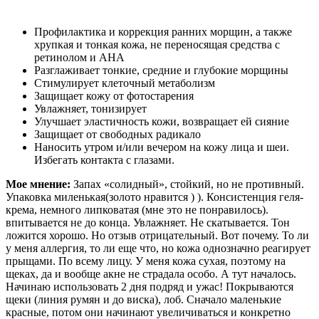
Профилактика и коррекция ранних морщин, а также
хрупкая и тонкая кожа, не переносящая средства с
ретинолом и АНА
Разглаживает тонкие, средние и глубокие морщины
Стимулирует клеточный метаболизм
Защищает кожу от фотостарения
Увлажняет, тонизирует
Улучшает эластичность кожи, возвращает ей сияние
Защищает от свободных радикало
Наносить утром и/или вечером на кожу лица и шеи.
Избегать контакта с глазами.
Мое мнение:
Запах «солидный», стойкий, но не противный.
Упаковка миленькая(золото нравится ) ). Консистенция геля-
крема, немного липковатая (мне это не понравилось).
впитывается не до конца. Увлажняет. Не скатывается. Тон
ложится хорошо. Но отзыв отрицательный. Вот почему. То ли
у меня аллергия, то ли еще что, но кожа однозначно реагирует
прыщами. По всему лицу. У меня кожа сухая, поэтому на
щеках, да и вообще акне не страдала особо. А тут началось.
Начинаю использовать 2 дня подряд и ужас! Покрываются
щеки (линия румян и до виска), лоб. Сначало маленькие
красные, потом они начинают увеличиваться и конкретно