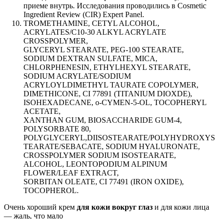
приеме внутрь. Исследования проводились в Cosmetic
Ingredient Review (CIR) Expert Panel.
TROMETHAMINE, CETYL ALCOHOL,
ACRYLATES/C10-30 ALKYL ACRYLATE
CROSSPOLYMER,
GLYCERYL STEARATE, PEG-100 STEARATE,
SODIUM DEXTRAN SULFATE, MICA,
CHLORPHENESIN, ETHYLHEXYL STEARATE,
SODIUM ACRYLATE/SODIUM
ACRYLOYLDIMETHYL TAURATE COPOLYMER,
DIMETHICONE, CI 77891 (TITANIUM DIOXDE),
ISOHEXADECANE, o-CYMEN-5-OL, TOCOPHERYL
ACETATE,
XANTHAN GUM, BIOSACCHARIDE GUM-4,
POLYSORBATE 80,
POLYGLYCERYL,DIISOSTEARATE/POLYHYDROXYS
TEARATE/SEBACATE, SODIUM HYALURONATE,
CROSSPOLYMER SODIUM ISOSTEARATE,
ALCOHOL, LEONTOPODIUM ALPINUM
FLOWER/LEAF EXTRACT,
SORBITAN OLEATE, CI 77491 (IRON OXIDE),
TOCOPHEROL.
Очень хороший крем
для кожи вокруг глаз
и для кожи лица
— жаль, что мало