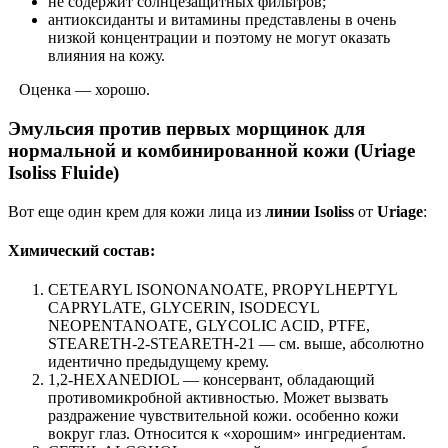
не содержит солнцезащитных фильтров;
антиоксиданты и витамины представлены в очень
низкой концентрации и поэтому не могут оказать
влияния на кожу.
Оценка — хорошо.
Эмульсия против первых морщинок для
нормальной и комбинированной кожи (Uriage
Isoliss Fluide)
Вот еще один крем для кожи лица из
линии Isoliss
от
Uriage
:
Химический состав:
CETEARYL ISONONANOATE, PROPYLHEPTYL
CAPRYLATE, GLYCERIN, ISODECYL
NEOPENTANOATE, GLYCOLIC ACID, PTFE,
STEARETH-2-STEARETH-21 — см. выше, абсолютно
идентично предыдущему крему.
1,2-HEXANEDIOL — консервант, обладающий
противомикробной активностью. Может вызвать
раздражение чувствительной кожи. особенно кожи
вокруг глаз. Относится к «хорошим» ингредиентам.