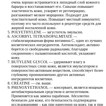
очень хорошо встраивается в липидный слой кожного
барьера и восстанавливает его. Сквалан повышает
эластичность кожи, ускоряет ее регенерацию,
разглаживает мелкие морщинки. Подходит для
чувствительной кожи. Повышает местный иммунитет,
поэтому его часто используют в рецептуре средств для
жирной воспаленной кожи.
POLYETHYLENE — загуститель эмульсии.
ASCORBYL TETRAISOPALMITATE —
стабилизированная форма витамина С, один из лучших
косметических ингредиентов. Антиоксидант, активно
борется со свободными радикалами, благодаря
соединению с пальмитиновой кислотой, увлажняет
кожу.
BUTYLENE GLYCOL — удерживает влагу в
поверхностных слоях кожи, является эмульгатором и
поверхностно-активным веществом, способствует более
глубокому проникновению других активных
ингредиентов косметики.
CREATINE — см. выше.
PHENOXYETHANOL — консервант, является мощным
антибактериальным средством и антисептиком.
Применяется как замена парабенам. Абсолютно
безопасен для кожи, его безопасность подтверждена
исследованиями – как при нанесении на кожу, так и при