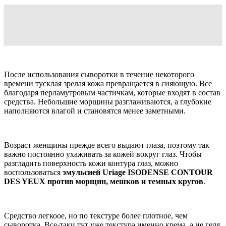
После использования сыворотки в течение некоторого
времени тусклая зрелая кожа превращается в сияющую. Все
благодаря перламутровым частичкам, которые входят в состав
средства. Небольшие морщины разглаживаются, а глубокие
наполняются влагой и становятся менее заметными.
Возраст женщины прежде всего выдают глаза, поэтому так
важно постоянно ухаживать за кожей вокруг глаз. Чтобы
разгладить поверхность кожи контура глаз, можно
воспользоваться
эмульсией Uriage ISODENSE CONTOUR
DES YEUX против морщин, мешков и темных кругов
.
Средство легкоое, но по текстуре более плотное, чем
сыворотка. Все-таки тут уже текстура именно крема, а не геля,