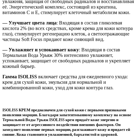
увлажняя, защищая от свободных радикалов и восстанавливая
её. Энергетический комплекс, состоящий из креатина,
витаминов С и Е, стимулирует клеточный метаболизм кожи.
— Улучшает цвета лица
: Входящая в состав гликолевая
кислота 2% (во всех средствах, кроме крема для кожи котнура
глаз), стимулирует регенерацию клеток, а светоотражающие
частицы Soft Focus придают коже сияющий вид.
— Увлажняет и успокаивает кожу
: Входящая в состав
Термальная Вода Урьяж 30% интенсивно увлажняет,
успокаивает, защищает от свободных радикалов и укрепляет
кожный барьер.
Гамма ISOLISS
включает средства для ежедневного ухода:
крем для сухой кожи, эмульсия для нормальной и
комбинированной кожи, уход для кожи контура глаз.
ISOLISS КРЕМ предназначен для сухой кожи с первыми признаками
появления морщин. Благодаря запатентованному комплексу на основе
Термальной Воды Урьяж ISOLISS крем придаёт коже энергию и
защищает ее от агрессивного воздействия внешних факторов. Он
замедляет появление первых морщин, разглаживает кожу и придает ей
сияние. Кожа становится увлажненной, бархатистой и здоровой.