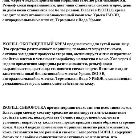
лиц. Через 4 недели применения морщины заметно разглаживаются.
Рельеф кожи выравнивается, цвет лица становится свежее и ярче, день
за днем кожа становится все более ровной. В состав ISOFILL крема
входят: запатентованный биоактивный комплекс Урьяж ISO-3R,
антирадикальный комплекс, Термальная Вода Урьяж.
ISOFILL ОБОГАЩЕННЫЙ КРЕМ предназначен для сухой кожи лица.
Это средство разглаживает морщины, повышает упругость кожи,
активно замедляет процессы старения, активизирует антиоксидантные
свойства клеток и усиливает выработку коллагена в коже. Уже через 4
недели применения морщины разглаживаются, рельеф кожи
выравнивается, цвет лица становится свежее и ярче. В состав входит
запатентованный биоактивный комплекс Урьяж ISO-3R,
антирадикальный комплекс, Термальная Вода УРЬЯЖ, оказывающая
увлажняющее и успокаивающее действие на кожу.
ISOFILL СЫВОРОТКА против морщин подходит для всех типов кожи.
Благодаря своему составу средство активизирует антиоксидантные
свойства клеток, поддерживает баланс гиалуроновой кислоты и
усиливает выработку коллагена, предотвращая таким образом старение
кожи. Через 4 недели применения морщины заметно разглаживаются,
кожа становится более ровной и свежей. Сыворотка ISOFILL содержит
формулу с двойной концентрацией активных компонентов, что