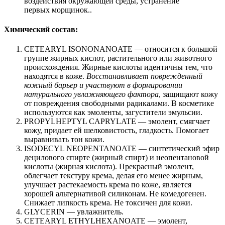
воздействия окружающей среды, устранение
первых морщинок..
Химический состав:
CETEARYL ISONONANOATE — относится к большой
группе жирных кислот, растительного или животного
происхождения. Жирные кислоты идентичны тем, что
находятся в коже.
Восстанавливает поврежденный
кожный барьер и участвуют в формировании
натурального увлажняющего фактора
, защищают кожу
от повреждения свободными радикалами. В косметике
используются как эмоленты, загустители эмульсии.
PROPYLHEPTYL CAPRYLATE — эмолент, смягчает
кожу, придает ей шелковистость, гладкость. Помогает
выравнивать тон кожи.
ISODECYL NEOPENTANOATE — синтетический эфир
децилового спирте (жирный спирт) и неопентановой
кислоты (жирная кислота). Прекрасный эмолент,
облегчает текстуру крема, делая его менее жирным,
улучшает растекаемость крема по коже, является
хорошей альтернативой силиконам. Не комедогенен.
Снижает липкость крема. Не токсичен для кожи.
GLYCERIN — увлажнитель.
CETEARYL ETHYLHEXANOATE — эмолент,