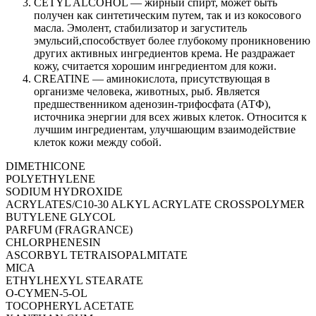
CETYL ALCOHOL — жирный спирт, может быть
получен как синтетическим путем, так и из кокосового
масла. Эмолент, стабилизатор и загуститель
эмульсий,способствует более глубокому проникновению
других активных ингредиентов крема. Не раздражает
кожу, считается хорошим ингредиентом для кожи.
CREATINE — аминокислота, присутствующая в
организме человека, животных, рыб. Является
предшественником аденозин-трифосфата (АТФ),
источника энергии для всех живых клеток. Относится к
лучшим ингредиентам, улучшающим взаимодействие
клеток кожи между собой.
DIMETHICONE
POLYETHYLENE
SODIUM HYDROXIDE
ACRYLATES/C10-30 ALKYL ACRYLATE CROSSPOLYMER
BUTYLENE GLYCOL
PARFUM (FRAGRANCE)
CHLORPHENESIN
ASCORBYL TETRAISOPALMITATE
MICA
ETHYLHEXYL STEARATE
O-CYMEN-5-OL
TOCOPHERYL ACETATE