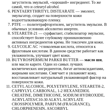
загуститель эмульсий, «хороший» ингредиент. То же
самой, что и
cetearyl alcohol.
PENTAERYTHRITYL DISTEARATE — эмолент,
эмульгатор, создает на поверхности кожи
водоотталкивающую пленку.
PTFE — политетрафторэтилен, загуститель эмульсии. В
обычных условиях абсолютно инертен.
STEARETH-21 — сурфактант, стабилизатор эмульсии,
способствует более глубокому проникновению
активных ингредиентов крема. Не токсичен для кожи.
GLYCOLIC AC >гликолевая кислота, относится к
фруктовым кислотам. В данном средстве работает как
увлажнитель, улучшает цвет кожи.
BUTYROSPERMUM PARKII BUTTER —
масло ши
,
или масло карите. Один из самых лучших
косметических ингредиентов, богат антиоксидантами,
жирными кислотами. Смягчает и увлажняет кожу,
восстанавливает натуральный увлажняющий фактор на
поверхности кожи.
CETYL ALCOHOL, POLYETHYLENE, STEARETH-2,
CAPRYLYL CARBONAL, 1-2 HEXANEDIOL
CREATINE, DIMETHICONE, SODIUM HYDROXIDE,
ACRYLATES/C10-30 ALKYL ACRYLATE
CROSSPOLYMER, PARFUM (FRAGRANCE),
CHLORPHENESIN, ASCORBYL