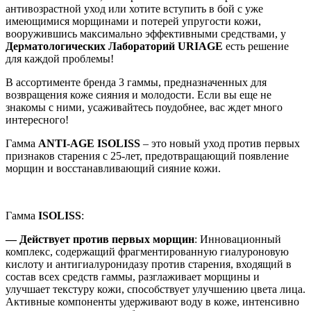
антивозрастной уход или хотите вступить в бой с уже
имеющимися морщинами и потерей упругости кожи,
вооружившись максимально эффективными средствами, у
Дерматологических Лабораторий URIAGE
есть решение
для каждой проблемы!
В ассортименте бренда 3 гаммы, предназначенных для
возвращения коже сияния и молодости. Если вы еще не
знакомы с ними, усаживайтесь поудобнее, вас ждет много
интересного!
Гамма
ANTI-AGE ISOLISS
– это новый уход против первых
признаков старения с 25-лет, предотвращающий появление
морщин и восстанавливающий сияние кожи.
Гамма
ISOLISS
:
— Действует против первых морщин
: Инновационный
комплекс, содержащий фрагментированную гиалуроновую
кислоту и антигиалуронидазу против старения, входящий в
состав всех средств гаммы, разглаживает морщины и
улучшает текстуру кожи, способствует улучшению цвета лица.
Активные компоненты удерживают воду в коже, интенсивно