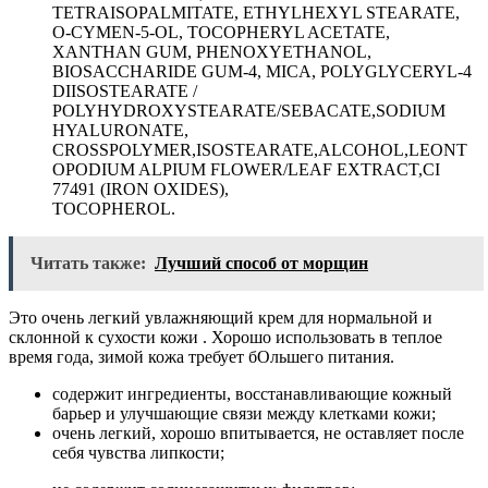
TETRAISOPALMITATE, ETHYLHEXYL STEARATE,
O-CYMEN-5-OL, TOCOPHERYL ACETATE,
XANTHAN GUM, PHENOXYETHANOL,
BIOSACCHARIDE GUM-4, MICA, POLYGLYCERYL-4
DIISOSTEARATE /
POLYHYDROXYSTEARATE/SEBACATE,SODIUM
HYALURONATE,
CROSSPOLYMER,ISOSTEARATE,ALCOHOL,LEONT
OPODIUM ALPIUM FLOWER/LEAF EXTRACT,CI
77491 (IRON OXIDES),
TOCOPHEROL.
Читать также:
Лучший способ от морщин
Это очень легкий увлажняющий крем для нормальной и
склонной к сухости кожи . Хорошо использовать в теплое
время года, зимой кожа требует бОльшего питания.
содержит ингредиенты, восстанавливающие кожный
барьер и улучшающие связи между клетками кожи;
очень легкий, хорошо впитывается, не оставляет после
себя чувства липкости;