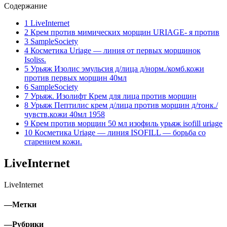
Содержание
1
LiveInternet
2
Крем против мимических морщин URIAGE- я против
3
SampleSociety
4
Косметика Uriage — линия от первых морщинок
Isoliss.
5
Урьяж Изолис эмульсия д/лица д/норм./комб.кожи
против первых морщин 40мл
6
SampleSociety
7
Урьяж. Изолифт Крем для лица против морщин
8
Урьяж Пептилис крем д/лица против морщин д/тонк./
чувств.кожи 40мл 1958
9
Крем против морщин 50 мл изофиль урьяж isofill uriage
10
Косметика Uriage — линия ISOFILL — борьба со
старением кожи.
LiveInternet
LiveInternet
—
Метки
—
Рубрики