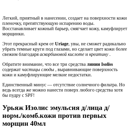
Легкий, приятный в нанесении, создает на поверхности кожи
пленочку, препятствующую испарению воды.
Восстанавливает кожный барьер, смягчает кожу, камуфлирует
морщинки.
Этот прекрасный крем от
Uriage
, увы, не сможет радикально
убрать темные круги под глазами, но сделает цвет кожи более
свежим благодаря
аскорбиновой кислоте
и
креатину
.
Обратите внимание, что все три средства
линии Isoliss
содержат
частицы слюды
, выравнивающие поверхность
кожи и камуфлирующие мелкие недостатки.
Единственный минус — отсутствие солнечного фильтра. Но
ведь всегда же можно нанести поверх любого средства хотя
бы пудру с SPF!
Урьяж Изолис эмульсия д/лица д/
норм./комб.кожи против первых
морщин 40мл