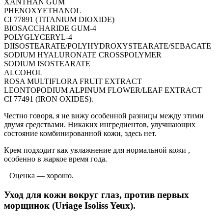
XANTHAN GUM
PHENOXYETHANOL
CI 77891 (TITANIUM DIOXIDE)
BIOSACCHARIDE GUM-4
POLYGLYCERYL-4
DIISOSTEARATE/POLYHYDROXYSTEARATE/SEBACATE
SODIUM HYALURONATE CROSSPOLYMER
SODIUM ISOSTEARATE
ALCOHOL
ROSA MULTIFLORA FRUIT EXTRACT
LEONTOPODIUM ALPINUM FLOWER/LEAF EXTRACT
CI 77491 (IRON OXIDES).
Честно говоря, я не вижу особенной разницы между этими
двумя средствами. Никаких ингредиентов, улучшающих
состояние комбинированной кожи, здесь нет.
Крем подходит как увлажнение для нормальной кожи ,
особенно в жаркое время года.
Оценка — хорошо.
Уход для кожи вокруг глаз, против первых
морщинок (Uriage Isoliss Yeux).