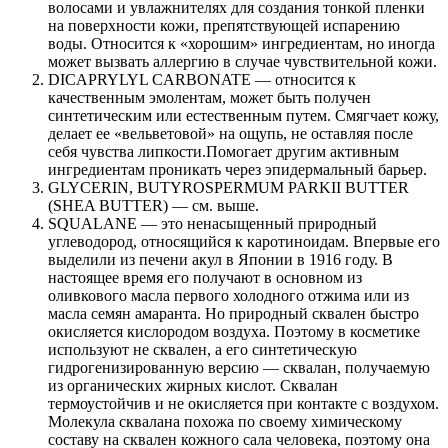
волосами и увлажнителях для создания тонкой пленки
на поверхности кожи, препятствующей испарению
воды. Относится к «хорошим» ингредиентам, но иногда
может вызвать аллергию в случае чувствительной кожи.
DICAPRYLYL CARBONATE — относится к
качественным эмолентам, может быть получен
синтетическим или естественным путем. Смягчает кожу,
делает ее «вельветовой» на ощупь, не оставляя после
себя чувства липкости.Помогает другим активным
ингредиентам проникать через эпидермальный барьер.
GLYCERIN, BUTYROSPERMUM PARKII BUTTER
(SHEA BUTTER) — см. выше.
SQUALANE — это ненасыщенный природный
углеводород, относящийся к каротиноидам. Впервые его
выделили из печени акул в Японии в 1916 году. В
настоящее время его получают в основном из
оливкового масла первого холодного отжима или из
масла семян амаранта. Но природный сквален быстро
окисляется кислородом воздуха. Поэтому в косметике
используют не сквален, а его синтетическую
гидрогенизированную версию — сквалан, получаемую
из органических жирных кислот. Сквалан
термоустойчив и не окисляется при контакте с воздухом.
Молекула сквалана похожа по своему химическому
составу на сквален кожного сала человека, поэтому она