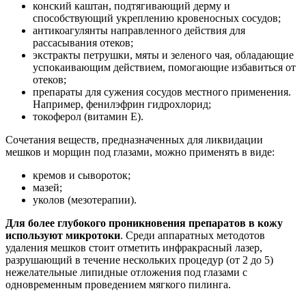
конский каштан, подтягивающий дерму и
способствующий укреплению кровеносных сосудов;
антикоагулянты направленного действия для
рассасывания отеков;
экстракты петрушки, мяты и зеленого чая, обладающие
успокаивающим действием, помогающие избавиться от
отеков;
препараты для сужения сосудов местного применения.
Например, фенилэфрин гидрохлорид;
токоферол (витамин E).
Сочетания веществ, предназначенных для ликвидации
мешков и морщин под глазами, можно применять в виде:
кремов и сывороток;
мазей;
уколов (мезотерапии).
Для более глубокого проникновения препаратов в кожу
используют микротоки
. Среди аппаратных методотов
удаления мешков стоит отметить инфракрасный лазер,
разрушающий в течение нескольких процедур (от 2 до 5)
нежелательные липидные отложения под глазами с
одновременным проведением мягкого пилинга.