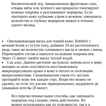
Косметический лед. Замороженные фруктовые соки,
отвары мяты или зеленого чая прекрасно тонизируют
кожные покровы и разглаживают морщины. Если
протирать кожу кубиками утром и вечером, уменьшить
количество и глубину морщинок можно в течение
одного месяца.
Омолаживающая маска для тонкой кожи. Взбейте 1
яичный белок в густую пену, добавьте 20 мл растопленного
меда, такое же количество оливкового масла и свежих сливок.
Перемешайте состав и нанесите на кожные покровы век.
Через 15 минут смойте маску теплой водой.
Сок алоэ. Данное растение заслужило любовь всех в мире
женщин за свою способность восстанавливать
микроциркуляцию крови в коже и питать ее полезными
микроэлементами. Свежевыжатым соком его листьев
протирайте кожу век каждое утро. Вещество можно не
удалять, но если это для вас принципиально, выдержите до
умывания хотя бы 20 минут.
Все перечисленные выше способы, как уменьшить
морщины под глазами, очень действенны. Их
можно использовать как по отдельности, так и в