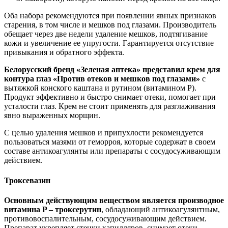
Оба набора рекомендуются при появлении явных признаков
старения, в том числе и мешков под глазами. Производитель
обещает через две недели удаление мешков, подтягивание
кожи и увеличение ее упругости. Гарантируется отсутствие
привыкания и обратного эффекта.
Белорусский бренд «Зеленая аптека» представил крем для
контура глаз «Против отеков и мешков под глазами»
с
вытяжкой конского каштана и рутином (витамином P).
Продукт эффективно и быстро снимает отеки, помогает при
усталости глаз. Крем не стоит применять для разглаживания
явно выраженных морщин.
С целью удаления мешков и припухлости рекомендуется
пользоваться мазями от геморроя, которые содержат в своем
составе антикоагулянты или препараты с сосудосуживающим
действием.
Троксевазин
Основным действующим веществом является производное
витамина P – троксерутин
, обладающий антикоагулянтным,
противовоспалительным, сосудосуживающим действием.
Препарат укрепляет стенки капилляров, снимает отеки,