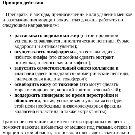
Принцип действия
Препараты и методы, предназначенные для удаления мешков
и разглаживания морщин вокруг глаз должны работать по
следующим направлениям:
рассасывать подкожный жир
(с этой проблемой
успешно справляются липолитические пептиды, бурые
водоросли и антикоагулянты);
осуществлять лимфодренаж
, то есть выводить
избыток лимфы (это способны сделать экстракт
петрушки, зеленого чая или кофеин);
запустить самостоятельный синтез коллагена и
эластина
(здесь понадобятся биометрические пептиды,
гиалуроновая кислота, токоферол);
освободить кожу от токсинов
(это могут сделать
морские водоросли, конский каштан, зеленый чай);
поддержать эпидермис во время перестройки и
обновления
, питая, успокаивая и увлажняя его (для
этой цели необходимы низкомолекулярная фракция
коллагена и эластина, а также эктракт мяты).
Грамотное сочетание синтетических и природных веществ
поможет навсегда избавиться от мешков под глазами, отеков и
морщин в этой области, что позволит выглядеть значительно