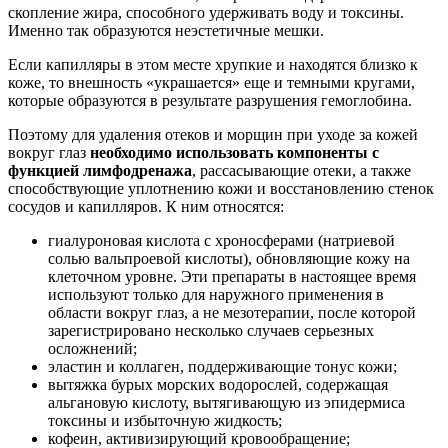
скопление жира, способного удерживать воду и токсины.
Именно так образуются неэстетичные мешки.
Если капилляры в этом месте хрупкие и находятся близко к
коже, то внешность «украшается» еще и темными кругами,
которые образуются в результате разрушения гемоглобина.
Поэтому для удаления отеков и морщин при уходе за кожей
вокруг глаз
необходимо использовать компоненты с
функцией лимфодренажа
, рассасывающие отеки, а также
способствующие уплотнению кожи и восстановлению стенок
сосудов и капилляров. К ним относятся:
гиалуроновая кислота с хроносферами (натриевой
солью вальпроевой кислоты), обновляющие кожу на
клеточном уровне. Эти препараты в настоящее время
используют только для наружного применения в
области вокруг глаз, а не мезотерапии, после которой
зарегистрировано несколько случаев серьезных
осложнений;
эластин и коллаген, поддерживающие тонус кожи;
вытяжка бурых морских водорослей, содержащая
альгановую кислоту, вытягивающую из эпидермиса
токсины и избыточную жидкость;
кофеин, активизирующий кровообращение;