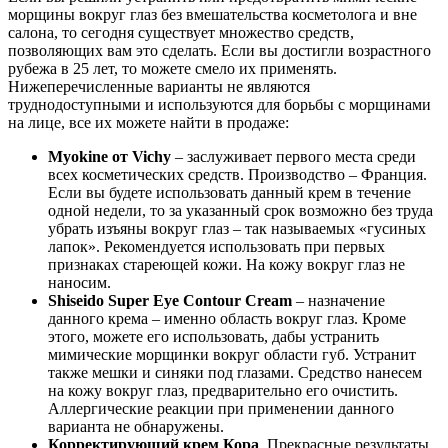
морщины вокруг глаз без вмешательства косметолога и вне
салона, то сегодня существует множество средств,
позволяющих вам это сделать. Если вы достигли возрастного
рубежа в 25 лет, то можете смело их применять.
Нижеперечисленные варианты не являются
труднодоступными и используются для борьбы с морщинами
на лице, все их можете найти в продаже:
Myokine от Vichy
– заслуживает первого места среди
всех косметических средств. Производство – Франция.
Если вы будете использовать данный крем в течение
одной недели, то за указанный срок возможно без труда
убрать изъяны вокруг глаз – так называемых «гусиных
лапок». Рекомендуется использовать при первых
признаках стареющей кожи. На кожу вокруг глаз не
наносим.
Shiseido Super Eye Contour Cream
– назначение
данного крема – именно область вокруг глаз. Кроме
этого, можете его использовать, дабы устранить
мимические морщинки вокруг области губ. Устранит
также мешки и синяки под глазами. Средство нанесем
на кожу вокруг глаз, предварительно его очистить.
Аллергические реакции при применении данного
варианта не обнаружены.
Корректирующий крем Кора
. Прекрасные результаты