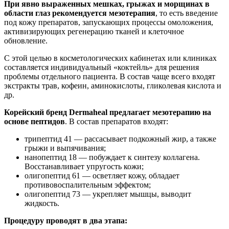
При явно выраженных мешках, грыжах и морщинах в
области глаз рекомендуется мезотерапия
, то есть введение
под кожу препаратов, запускающих процессы омоложения,
активизирующих регенерацию тканей и клеточное
обновление.
С этой целью в косметологических кабинетах или клиниках
составляется индивидуальный «коктейль» для решения
проблемы отдельного пациента. В состав чаще всего входят
экстракты трав, кофеин, аминокислоты, гликолевая кислота и
др.
Корейский бренд Dermaheal предлагает мезотерапию на
основе пептидов
. В состав препаратов входят:
трипептид 41 — рассасывает подкожный жир, а также
грыжи и выпячивания;
нанопептид 18 — побуждает к синтезу коллагена.
Восстанавливает упругость кожи;
олигопептид 61 — осветляет кожу, обладает
противовоспалительным эффектом;
олигопептид 73 — укрепляет мышцы, выводит
жидкость.
Процедуру проводят в два этапа: