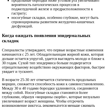
продольные бороздки ниже уголков рта увеличивают
вероятность патологических процессов в
поджелудочной железе и предрасположенности к
гастриту;
носогубные складки, особенно глубокие, могут быть
спровоцированы развитием желудочно-кишечных
дисфункций.
Когда ожидать появления эпидермальных
складок
Специалисты утверждают, что первые возрастные изменения
начинаются с 25 лет. Обладательницам жирной кожи, которая
дольше остается упругой, удается выглядеть молодо и ближе к
30 годам. Сухой тип эпидермиса больше подвергается
отрицательному воздействию окружающих факторов, быстрее
увядает и тускнеет.
В возрасте 25-30 лет отмечается статичность продольных
морщин, снижается способность кожи к самовосстановлению.
Между 30 и 40 годами бороздки удлиняются, соединяются
между собой. Носогубные складки становятся более
глубокими, образуя «морщины скорби», которые визуально
увеличивают возраст женщины. Чтобы отсрочить
возникновение риктуса, рекомендуется меньше сжимать