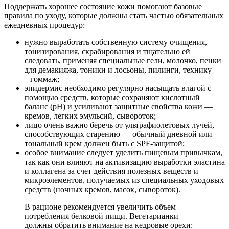
Поддержать хорошее состояние кожи помогают базовые
правила по уходу, которые должны стать частью обязательных
ежедневных процедур:
нужно выработать собственную систему очищения,
тонизирования, скрабирования и тщательно ей
следовать, применяя специальные гели, молочко, пенки
для демакияжа, тоники и лосьоны, пилинги, технику
гоммаж;
эпидермис необходимо регулярно насыщать влагой с
помощью средств, которые сохраняют кислотный
баланс (рН) и усиливают защитные свойства кожи —
кремов, легких эмульсий, сывороток;
лицо очень важно беречь от ультрафиолетовых лучей,
способствующих старению — обычный дневной или
тональный крем должен быть с SPF-защитой;
особое внимание следует уделить пищевым привычкам,
так как они влияют на активизацию выработки эластина
и коллагена за счет действия полезных веществ и
микроэлементов, получаемых из специальных уходовых
средств (ночных кремов, масок, сывороток).
В рационе рекомендуется увеличить объем
потребления белковой пищи. Вегетарианки
должны обратить внимание на кедровые орехи: