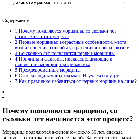
By
Ирина Сафронова
09.12.2018
386
0
Содержание
1
Почему появляются морщины, со скольки лет
начинается этот процесс?
2
Первые морщины: возрастные особенности, места
возникновения, способы устранения и профилактики
3
Во сколько лет появляются первые морщины
4
Причины и факторы, предрасполагающие к
появлению морщин, профилактика
5
Преждевременные морщины
6
Стоп морщинам под глазами! Изучаем изнутри
7
Как правильно избавиться от первых морщин на лице?
Почему появляются морщины, со
скольки лет начинается этот процесс?
Морщины появляются в-основном около 30 лет, сначала
вокруг глаз, потом носогубные, на лбу. Зависит от типа кожи,