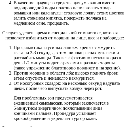
В качестве щадящего средства для умывания вместо
водопроводной воды полезно использовать отвар
ромашки или календулы: столовую ложку сухих цветков
залить стаканом кипятка, подержать полчаса на
медленном огне, процедить.
Следует уделить время и специальной гимнастике, которая
позволяет избавиться от морщин на лице, шее и подбородке:
Профилактика «гусиных лапок»: крепко зажмурить
глаза на 2-3 секунды, затем широко распахнуть веки и
расслабить мышцы. Также эффективно несколько раз в
день 1-2 минуты водить зрачками в разные стороны
(такое упражнение благотворно повлияет и на зрение).
Против морщин в области лба: высоко поднять брови,
затем опустить и ненадолго нахмуриться.
От носогубных складок: на несколько секунд надувать
щеки, после чего выпускать воздух через рот.
Для проблемных зон предусматривается
ежедневный самомассаж, который заключается в
5-минутном энергичном похлопывании лица
кончиками пальцев. Процедура усиливает
кровообращение и укрепляет тургор кожи.