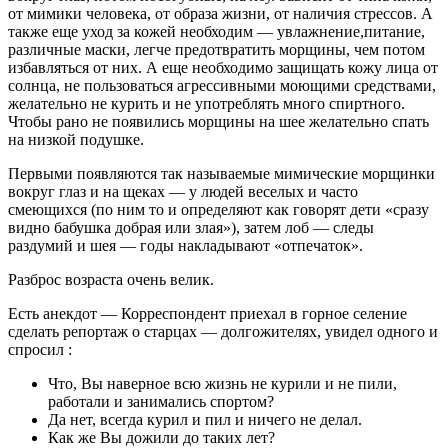
от мимики человека, от образа жизни, от наличия стрессов. А
также еще уход за кожей необходим — увлажнение,питание,
различные маски, легче предотвратить морщины, чем потом
избавляться от них. А еще необходимо защищать кожу лица от
солнца, не пользоваться агрессивными моющими средствами,
желательно не курить и не употреблять много спиртного.
Чтобы рано не появились морщины на шее желательно спать
на низкой подушке.
Первыми появляются так называемые мимические морщинки
вокруг глаз и на щеках — у людей веселых и часто
смеющихся (по ним то и определяют как говорят дети «сразу
видно бабушка добрая или злая»), затем лоб — следы
раздумий и шея — годы накладывают «отпечаток».
Разброс возраста очень велик.
Есть анекдот — Корреспондент приехал в горное селение
сделать репортаж о старцах — долгожителях, увидел одного и
спросил :
Что, Вы наверное всю жизнь не курили и не пили,
работали и занимались спортом?
Да нет, всегда курил и пил и ничего не делал.
Как же Вы дожили до таких лет?