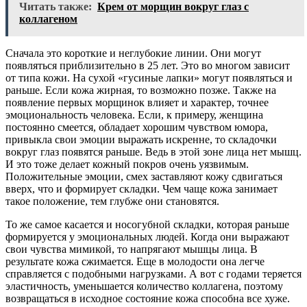
Читать также:
Крем от морщин вокруг глаз с
коллагеном
Сначала это короткие и неглубокие линии. Они могут
появляться приблизительно в 25 лет. Это во многом зависит
от типа кожи. На сухой «гусиные лапки» могут появляться и
раньше. Если кожа жирная, то возможно позже. Также на
появление первых морщинок влияет и характер, точнее
эмоциональность человека. Если, к примеру, женщина
постоянно смеется, обладает хорошим чувством юмора,
привыкла свои эмоции выражать искренне, то складочки
вокруг глаз появятся раньше. Ведь в этой зоне лица нет мышц.
И это тоже делает кожный покров очень уязвимым.
Положительные эмоции, смех заставляют кожу сдвигаться
вверх, что и формирует складки. Чем чаще кожа занимает
такое положение, тем глубже они становятся.
То же самое касается и носогубной складки, которая раньше
формируется у эмоциональных людей. Когда они выражают
свои чувства мимикой, то напрягают мышцы лица. В
результате кожа сжимается. Еще в молодости она легче
справляется с подобными нагрузками. А вот с годами теряется
эластичность, уменьшается количество коллагена, поэтому
возвращаться в исходное состояние кожа способна все хуже.