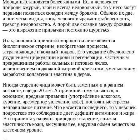
Морщины становятся более явными. Если человек от
природы хмурый, злой и всегда недовольный, то у него могут
первыми появиться складки между бровями. Обычно их две,
и они четко видны, когда человек выражает озабоченность,
тревогу, недовольство. А порой две складки между бровями
— это выражение привычки постоянно щуриться.
Итак, основной причиной морщин на лице является
биологическое старение, необратимые процессы,
затрагивающие и кожный покров. Его увядание обусловлено
ухудшением циркуляции крови и регенерации, частичным
прекращением работы сальных и потовых желез,
исчезновением подкожной жировой клетчатки, уменьшением
выработки коллагена и эластина в дерме.
Иногда старение лица может быть заметным и в раннем
возрасте, еще до 20 лет. А причиной тому являются, в
основном, вредные привычки (употребление алкоголя,
курение, чрезмерное увлечение кофе), постоянные стрессы,
неправильное питание. Что касается последнего, то у девочек-
подростков это соблюдение диет, дефицит витаминов и жира.
Эти причины ускоряют природное старение, снижая
эластичность кожи, высушивая ее, нарушая обмен веществ на
клеточном уровне.