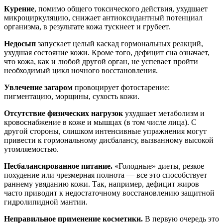
Курение
, помимо общего токсического действия, ухудшает
микроциркуляцию, снижает антиоксидантный потенциал
организма, в результате кожа тускнеет и грубеет.
Недосып
запускает целый каскад гормональных реакций,
ухудшая состояние кожи. Кроме того, дефицит сна означает,
что кожа, как и любой другой орган, не успевает пройти
необходимый цикл ночного восстановления.
Увлечение загаром
провоцирует фотостарение:
пигментацию, морщины, сухость кожи.
Отсутствие физических нагрузок
ухудшает метаболизм и
кровоснабжение в коже и мышцах (в том числе лица). С
другой стороны, слишком интенсивные упражнения могут
привести к гормональному дисбалансу, вызванному высокой
утомляемостью.
Несбалансированное питание.
«Голодные» диеты, резкое
похудение или чрезмерная полнота — все это способствует
раннему увяданию кожи. Так, например, дефицит жиров
часто приводит к недостаточному восстановлению защитной
гидролипидной мантии.
Неправильное применение косметики.
В первую очередь это