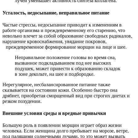
лучей уменьшает активность синтеза коллагена.
Усталость, недосыпание, неправильное питание
Частые стрессы, недосыпание приводит к изменениям в
работе организма и преждевременному его старению, что
невольно влечет за собой образование свободных радикалов,
нарушение кровоснабжения, увядание покровов,
преждевременное формирование морщин на лице и шее.
Неправильное положение головы во время сна,
вызванное подкладыванием под нее высоких
подушек, может привести к образованию складок
в зоне декольте, на шее и подбородке.
Нерегулярное, несбалансированное питание также
сказывается на состоянии кожи. Особенно быстро она
дрябнет, приобретая сморщенный вид при строгих диетах и
резком похудении.
Внешние условия среды и вредные привычки
Большую роль в появлении морщин играет образ жизни
человека. Если женщина долго пребывает на морозе, ветре,
под палящими солнечными лучами, то это может вызвать