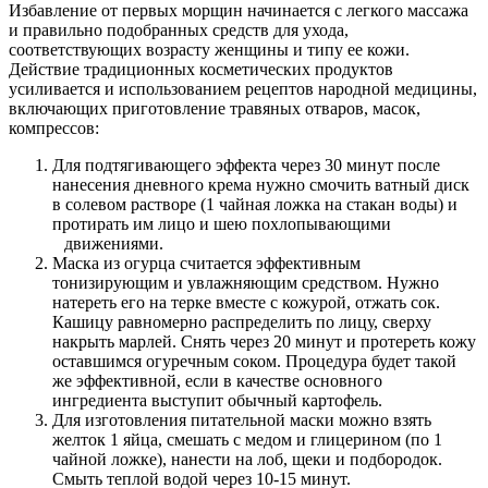
Избавление от первых морщин начинается с легкого массажа
и правильно подобранных средств для ухода,
соответствующих возрасту женщины и типу ее кожи.
Действие традиционных косметических продуктов
усиливается и использованием рецептов народной медицины,
включающих приготовление травяных отваров, масок,
компрессов:
Для подтягивающего эффекта через 30 минут после
нанесения дневного крема нужно смочить ватный диск
в солевом растворе (1 чайная ложка на стакан воды) и
протирать им лицо и шею похлопывающими
движениями.
Маска из огурца считается эффективным
тонизирующим и увлажняющим средством. Нужно
натереть его на терке вместе с кожурой, отжать сок.
Кашицу равномерно распределить по лицу, сверху
накрыть марлей. Снять через 20 минут и протереть кожу
оставшимся огуречным соком. Процедура будет такой
же эффективной, если в качестве основного
ингредиента выступит обычный картофель.
Для изготовления питательной маски можно взять
желток 1 яйца, смешать с медом и глицерином (по 1
чайной ложке), нанести на лоб, щеки и подбородок.
Смыть теплой водой через 10-15 минут.